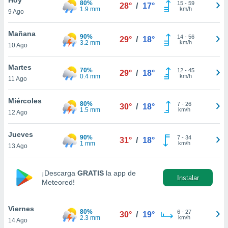
80%
15
-
59
28°
/
17°
1.9 mm
km/h
9 Ago
do en
 mismo.
sultar más
Mañana
90%
14
-
56
29°
/
18°
 en nuestra
3.2 mm
km/h
10 Ago
 Cookies
y
ualquier
Martes
70%
12
-
45
29°
/
18°
0.4 mm
km/h
11 Ago
ento
 botón
ación de
Miércoles
80%
7
-
26
30°
/
18°
kies
1.5 mm
km/h
12 Ago
 disponible
e nuestra
Jueves
90%
7
-
34
.
31°
/
18°
1 mm
km/h
13 Ago
IVAMENTE,
¡Descarga
GRATIS
la app de
Instalar
Meteored!
as
 a cookies
Viernes
 no aceptar
80%
6
-
27
30°
/
19°
2.3 mm
km/h
14 Ago
ón de