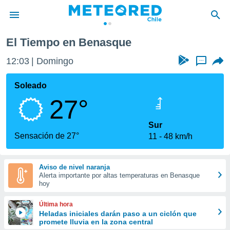
El Tiempo en Benasque
privacidad
12:03
Domingo
...
o de
eteored.cl)
borado por
Soleado
es para
27°
ue la
 que se
e calidad.
Sur
eder a este
Sensación de 27°
11
48 km/h
ediante las
opciones:
Aviso de nivel naranja
ookies y
Alerta importante por altas temperaturas en Benasque
e forma
hoy
d digital
Última hora
ada, basada
Heladas iniciales darán paso a un ciclón que
promete lluvia en la zona central
mación