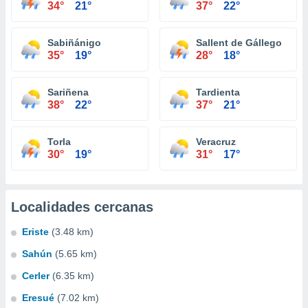
34°
21°
37°
22°
Sabiñánigo
Sallent de Gállego
35°
19°
28°
18°
Sariñena
Tardienta
38°
22°
37°
21°
Torla
Veracruz
30°
19°
31°
17°
Localidades cercanas
Eriste
(3.48 km)
Sahún
(5.65 km)
Cerler
(6.35 km)
Eresué
(7.02 km)