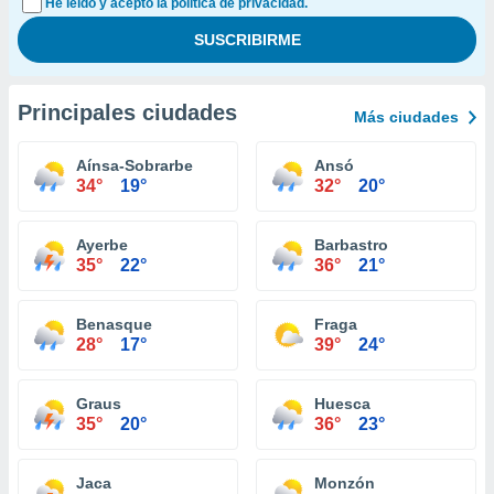
He leído y acepto la política de privacidad.
Principales ciudades
Más ciudades
Aínsa-Sobrarbe
Ansó
34°
19°
32°
20°
Ayerbe
Barbastro
35°
22°
36°
21°
Benasque
Fraga
28°
17°
39°
24°
Graus
Huesca
35°
20°
36°
23°
Jaca
Monzón