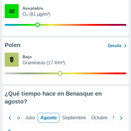
 seleccionar
o.
Aceptable
32
O₃ (81 µg/m³)
calización
precisa e
ión mediante
, publicidad
Polen
Detalle
dos,
 publicidad
Bajo
,
Gramíneas (17 #/m³)
ón de
 desarrollo
s.
tros 1199
ios
¿Qué tiempo hace en Benasque en
agosto
?
yo
Junio
Julio
Agosto
Septiembre
Octubre
Noviemb