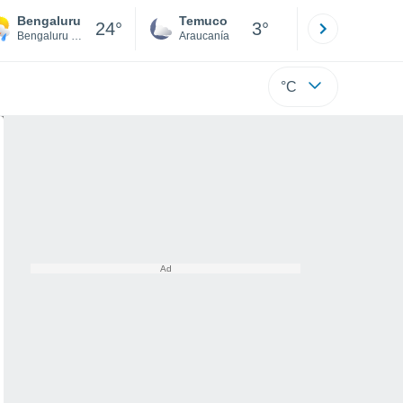
Bengaluru
Temuco
Osorno
24°
3°
Bengaluru Urban
Araucanía
Los Lagos
°C