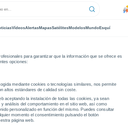
ticias
Vídeos
Alertas
Mapas
Satélites
Modelos
Mundo
Esquí
ofesionales para garantizar que la información que se ofrece es
entes opciones:
ecogida mediante cookies o tecnologías similares, nos permite
on altos estándares de calidad sin coste.
u
eb aceptando la instalación de todas las cookies, ya sean
 y análisis del comportamiento en el sitio web, así como
...
ntenido personalizado en función del mismo. Puedes consultar
alquier momento el consentimiento pulsando el botón
Por hora
uestra página web.
Lluvias débiles en las próximas
horas