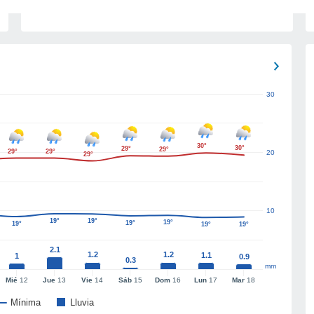
30
30°
30°
29°
29°
29°
29°
20
29°
10
19°
19°
19°
19°
19°
19°
19°
2.1
1.2
1.2
1.1
1
0.9
0.3
mm
Mié
12
Jue
13
Vie
14
Sáb
15
Dom
16
Lun
17
Mar
18
Mínima
Lluvia