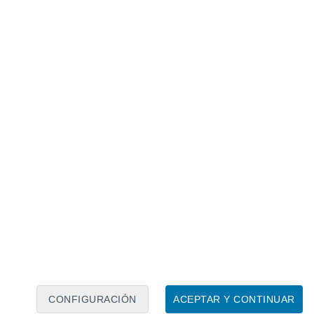
Calendario lunar
Lun
Mar
Mié
Jue
Vie
Sáb
Dom
6
7
8
9
10
11
12
13
14
15
16
17
18
19
CONFIGURACIÓN
ACEPTAR Y CONTINUAR