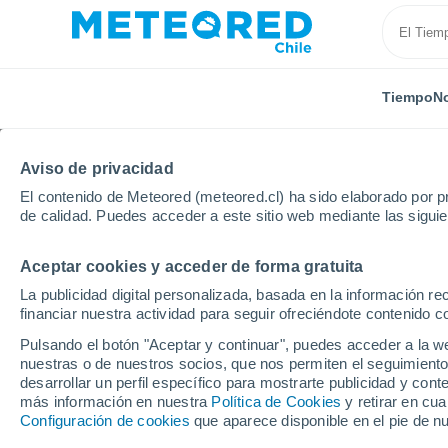
Tiempo
No
Aviso de privacidad
El contenido de Meteored (meteored.cl) ha sido elaborado por pr
de calidad. Puedes acceder a este sitio web mediante las sigui
Aceptar cookies y acceder de forma gratuita
Inicio
India
Karnataka
Bengaluru
La publicidad digital personalizada, basada en la información r
financiar nuestra actividad para seguir ofreciéndote contenido c
El Tiempo en Bengalur
Pulsando el botón "Aceptar y continuar", puedes acceder a la w
nuestras o de nuestros socios, que nos permiten el seguimiento
13:45
Jueves
desarrollar un perfil específico para mostrarte publicidad y co
más información en nuestra
Política de Cookies
y retirar en cu
Configuración de cookies
que aparece disponible en el pie de n
Lluvia débil