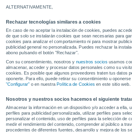
28°
ALTERNATIVAMENTE,
Rechazar tecnologías similares a cookies
60%
En caso de no aceptar la instalación de cookies, puedes accede
Sensación de 30°
0.1 mm
de que solo se instalarán cookies que sean necesarias para garan
cookies para analizar el comportamiento ni para mostrar publici
publicidad general no personalizada. Puedes rechazar la instala
abono pulsando el botón "Rechazar".
Predicción
ECMWF actualiza su pronóstico para Chile:
Con su consentimiento, nosotros y
nuestros socios
usamos cooki
agosto, septiembre y octubre mantendrían u
almacenar, acceder y procesar datos personales como su visita e
señal favorable para las lluvias
cookies. Es posible que algunos proveedores traten tus datos pe
Tiempo 1 - 7 días
Actualidad
Mapa de lluvia
Satél
oponerte. Para ello, puede retirar su consentimiento u oponerse
"Configurar"
o en nuestra
Política de Cookies
en este sitio web.
Nosotros y nuestros socios hacemos el siguiente trata
Mañana
Sábado
D
Hoy
Almacenar la información en un dispositivo y/o acceder a ella, 
7 Ago
8 Ago
6 Ago
perfiles para publicidad personalizada, utilizar perfiles para sele
personalizar el contenido, uso de perfiles para la selección de c
medir el rendimiento del contenido, comprender al público a tra
procedentes de diferentes fuentes, desarrollo y mejora de los se
90%
80%
90%