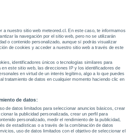
r a nuestro sitio web meteored.cl. En este caso, te informamos
tizar la navegación por el sitio web, pero no se utilizarán
dad o contenido personalizado, aunque sí podrás visualizar
ción de cookies y acceder a nuestro sitio web a través de este
es, identificadores únicos o tecnologías similares para
na
n este sitio web, las direcciones IP y los identificadores de
rsonales en virtud de un interés legítimo, algo a lo que puedes
ites
Modelos
 al tratamiento de datos en cualquier momento haciendo clic en
miento de datos:
omingo
Lunes
Martes
Miércoles
uso de datos limitados para seleccionar anuncios básicos, crear
9 Ago
10 Ago
11 Ago
12 Ago
ccionar la publicidad personalizada, crear un perfil para
ontenido personalizado, medir el rendimiento de la publicidad,
vés de estadísticas o a través de la combinación de datos
rvicios, uso de datos limitados con el objetivo de seleccionar el
90%
90%
90%
90%