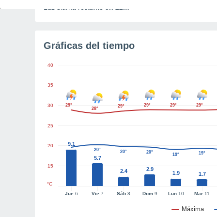
Luz diurna restante
5h 22m
Gráficas del tiempo
40
35
30
29°
29°
29°
29°
29°
28°
25
9.1
20
20°
20°
20°
20°
19°
19°
5.7
15
2.9
2.4
1.9
1.7
°C
Jue
6
Vie
7
Sáb
8
Dom
9
Lun
10
Mar
11
Máxima