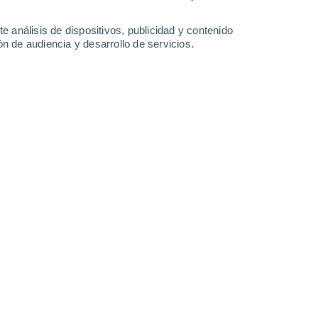
2.9 mm
1.9 mm
1.7 mm
1 mm
29°
/
20°
29°
/
19°
29°
/
19°
29°
/
19°
e análisis de dispositivos, publicidad y contenido
n de audiencia y desarrollo de servicios.
-
44
km/h
17
-
41
km/h
18
-
42
km/h
19
-
44
km/h
 agosto
Oeste
4 Medio
19
-
46 km/h
FPS:
6-10
Noroeste
7 Alto
13
-
44 km/h
FPS:
15-25
Oeste
5 Medio
14
-
37 km/h
FPS:
6-10
Oeste
2 Bajo
14
-
35 km/h
FPS:
no