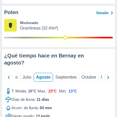
 seleccionar
o.
Polen
Detalle
calización
precisa e
Moderado
ión mediante
Gramíneas (32 #/m³)
, publicidad
dos,
 publicidad
,
¿Qué tiempo hace en Bernay en
ón de
agosto
?
 desarrollo
s.
tros 1199
yo
Junio
Julio
Agosto
Septiembre
Octubre
Noviemb
ios
T. Media:
18°C
Max.:
23°C
Min:
13°C
Días de lluvia:
11
días
Acum. de lluvia:
64 mm
Viento medio:
12 km/h