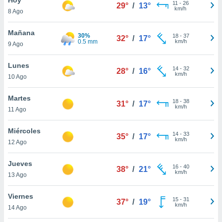
11
-
26
29°
/
13°
km/h
8 Ago
do en
 mismo.
sultar más
Mañana
30%
18
-
37
32°
/
17°
 en nuestra
0.5 mm
km/h
9 Ago
 Cookies
y
ualquier
Lunes
14
-
32
28°
/
16°
km/h
10 Ago
ento
 botón
ación de
Martes
18
-
38
31°
/
17°
kies
km/h
11 Ago
 disponible
e nuestra
Miércoles
14
-
33
.
35°
/
17°
km/h
12 Ago
IVAMENTE,
Jueves
16
-
40
38°
/
21°
km/h
13 Ago
as
 a cookies
Viernes
15
-
31
37°
/
19°
km/h
 no aceptar
14 Ago
ón de