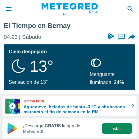
El Tiempo en Bernay
privacidad
04:23
Sábado
...
o de
eteored.cl)
borado por
Cielo despejado
es para
13°
ue la
 que se
e calidad.
Menguante
eder a este
Sensación de 13°
Iluminada:
24%
ediante las
opciones:
Última hora
ookies y
Aguanieve, heladas de hasta -3 °C y chubascos
e forma
marcarán el fin de semana en la RM
d digital
¡Descarga
GRATIS
la app de
Instalar
ada, basada
Meteored!
mación