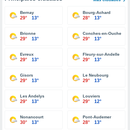
Bernay
Bourg-Achard
29°
13°
28°
13°
Brionne
Conches-en-Ouche
29°
13°
29°
13°
Evreux
Fleury-sur-Andelle
29°
13°
29°
13°
Gisors
Le Neubourg
29°
13°
29°
13°
Les Andelys
Louviers
29°
13°
29°
12°
Nonancourt
Pont-Audemer
30°
13°
28°
13°