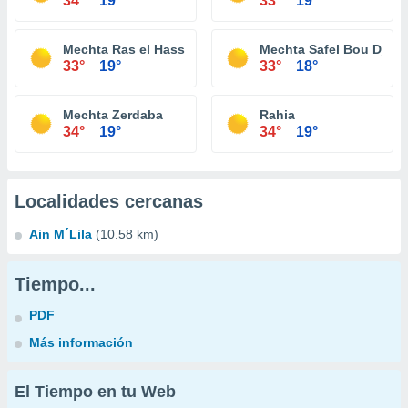
34°
19°
33°
19°
Mechta Ras el Hassi
Mechta Safel Bou Djera
33°
19°
33°
18°
Mechta Zerdaba
Rahia
34°
19°
34°
19°
Localidades cercanas
Ain M´Lila
(10.58 km)
Tiempo...
PDF
Más información
El Tiempo en tu Web