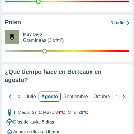
 seleccionar
o.
calización
precisa e
Polen
Detalle
ión mediante
Muy bajo
, publicidad
Gramíneas (3 #/m³)
dos,
 publicidad
,
ón de
¿Qué tiempo hace en Berteaux en
 desarrollo
s.
agosto
?
tros 1199
ios
yo
Junio
Julio
Agosto
Septiembre
Octubre
Noviemb
T. Media:
27°C
Max.:
34°C
Min:
20°C
Días de lluvia:
5
días
Acum. de lluvia:
19 mm