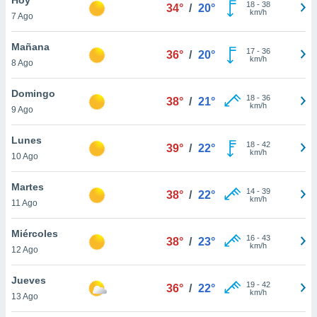
18
-
38
34°
/
20°
km/h
7 Ago
do en
 mismo.
sultar más
Mañana
17
-
36
36°
/
20°
 en nuestra
km/h
8 Ago
 Cookies
y
ualquier
Domingo
18
-
36
38°
/
21°
km/h
9 Ago
ento
 botón
ación de
Lunes
18
-
42
39°
/
22°
kies
km/h
10 Ago
 disponible
e nuestra
Martes
14
-
39
.
38°
/
22°
km/h
11 Ago
IVAMENTE,
Miércoles
16
-
43
38°
/
23°
km/h
12 Ago
as
 a cookies
Jueves
19
-
42
36°
/
22°
km/h
 no aceptar
13 Ago
ón de