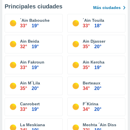
Principales ciudades
Más ciudades
´Ain Babouche
´Ain Touila
33°
19°
33°
18°
Ain Beida
Ain Djasser
32°
19°
35°
20°
Ain Fakroun
Ain Kercha
33°
19°
35°
19°
Ain M´Lila
Berteaux
35°
20°
34°
20°
Canrobert
F´Kirina
33°
19°
34°
20°
La Meskiana
Mechta ´Ain Diss