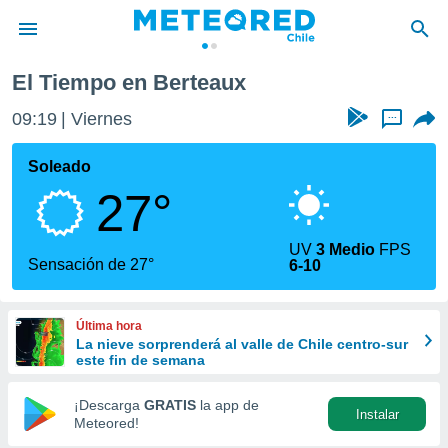
El Tiempo en Berteaux
privacidad
09:19
Viernes
...
o de
eteored.cl)
borado por
Soleado
es para
27°
ue la
 que se
e calidad.
UV
3 Medio
FPS
eder a este
Sensación de 27°
6-10
ediante las
opciones:
Última hora
ookies y
La nieve sorprenderá al valle de Chile centro-sur
e forma
este fin de semana
d digital
¡Descarga
GRATIS
la app de
Instalar
ada, basada
Meteored!
mación