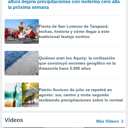
altura dejaría precipitaciones con isoterma cero alta
la próxima semana
Fiesta de San Lorenzo de Tarapacá:
fechas, historia y cómo llegar a este
tradicional festejo nortino
Quiénes eran los Aquiry: la civilización
que construyó enormes geoglifos en la
Amazonía hace 2.500 años
Patrón lluvioso de julio se repetirá en
agosto: sur, centro y norte seguirán
recibiendo precipitaciones sobre lo normal
Vídeos
Más Vídeos