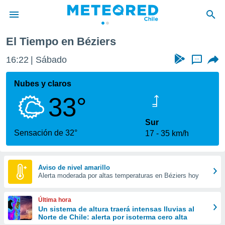
El Tiempo en Béziers
privacidad
16:22
Sábado
...
o de
eteored.cl)
borado por
Nubes y claros
es para
33°
ue la
 que se
e calidad.
Sur
eder a este
Sensación de 32°
17
35 km/h
ediante las
opciones:
ookies y
Aviso de nivel amarillo
Alerta moderada por altas temperaturas en Béziers hoy
e forma
d digital
Última hora
ada, basada
Un sistema de altura traerá intensas lluvias al
Norte de Chile: alerta por isoterma cero alta
mación