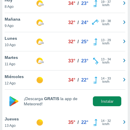
19
-
37
34°
/
23°
km/h
8 Ago
do en
 mismo.
sultar más
Mañana
19
-
38
32°
/
24°
 en nuestra
km/h
9 Ago
 Cookies
y
ualquier
Lunes
13
-
29
32°
/
25°
km/h
10 Ago
ento
 botón
ación de
Martes
13
-
34
33°
/
23°
kies
km/h
11 Ago
 disponible
e nuestra
Miércoles
14
-
33
.
34°
/
22°
km/h
12 Ago
IVAMENTE,
¡Descarga
GRATIS
la app de
Instalar
Meteored!
as
 a cookies
Jueves
 no aceptar
14
-
32
35°
/
22°
km/h
13 Ago
ón de