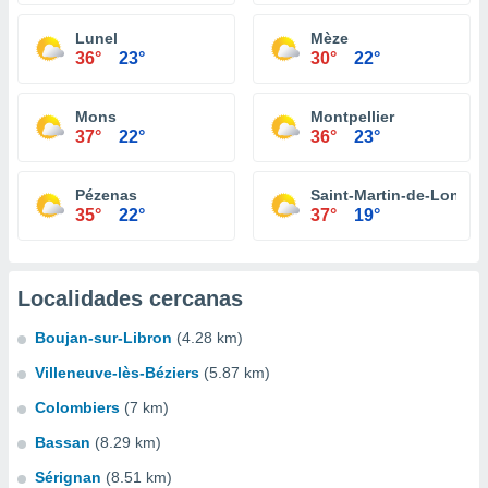
Lunel
Mèze
36°
23°
30°
22°
Mons
Montpellier
37°
22°
36°
23°
Pézenas
Saint-Martin-de-Londre
35°
22°
37°
19°
Localidades cercanas
Boujan-sur-Libron
(4.28 km)
Villeneuve-lès-Béziers
(5.87 km)
Colombiers
(7 km)
Bassan
(8.29 km)
Sérignan
(8.51 km)