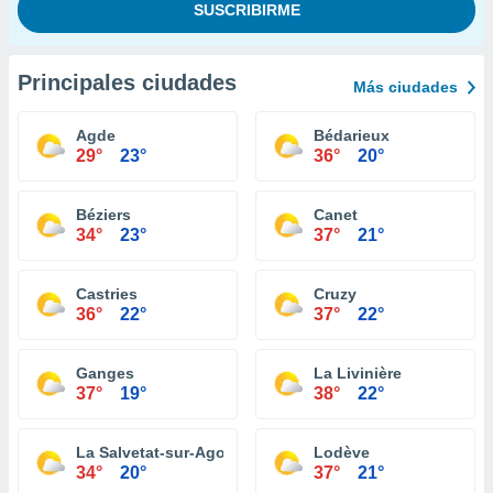
Principales ciudades
Más ciudades
Agde
Bédarieux
29°
23°
36°
20°
Béziers
Canet
34°
23°
37°
21°
Castries
Cruzy
36°
22°
37°
22°
Ganges
La Livinière
37°
19°
38°
22°
La Salvetat-sur-Agout
Lodève
34°
20°
37°
21°