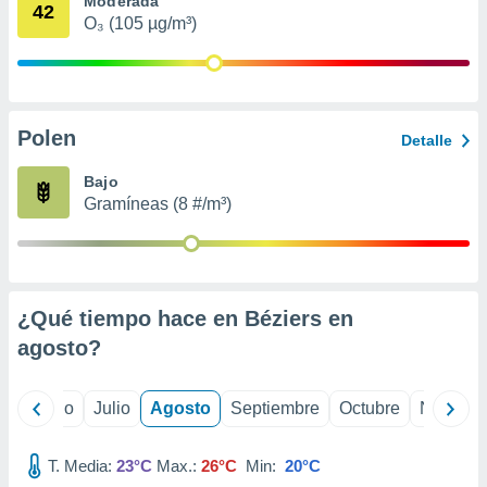
Moderada
 seleccionar
42
o.
O₃ (105 µg/m³)
calización
precisa e
ión mediante
Polen
, publicidad
Detalle
dos,
Bajo
 publicidad
Gramíneas (8 #/m³)
,
ón de
 desarrollo
s.
¿Qué tiempo hace en Béziers en
tros 1199
ios
agosto
?
yo
Junio
Julio
Agosto
Septiembre
Octubre
Noviemb
T. Media:
23°C
Max.:
26°C
Min:
20°C