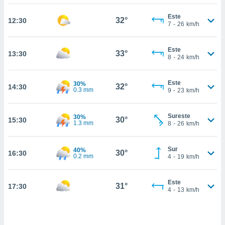
estra
ara seguir
Este
32°
12:30
e contenido
7
-
26
km/h
stándares
ACEPTAR
sin coste.
Y
Este
33°
13:30
CONTINUAR
 botón
8
-
24
km/h
continuar",
der a la
CONFIGURACIÓN
Este
30%
ndo la
32°
14:30
0.3 mm
9
-
23
km/h
 de todas
, ya sean
de nuestros
Sureste
30%
30°
15:30
1.3 mm
 nos
8
-
26
km/h
 y análisis
Sur
40%
tamiento en
30°
16:30
0.2 mm
4
-
19
km/h
b, así como
un perfil
para
Este
31°
17:30
4
-
13
km/h
ublicidad y
do en
 mismo.