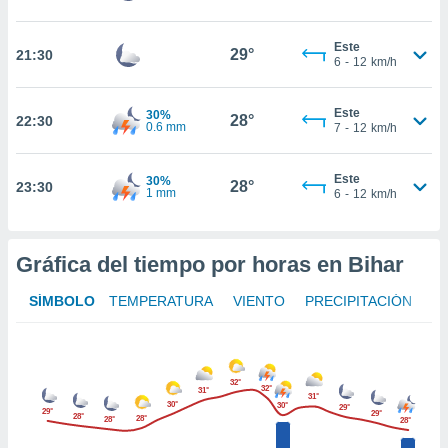
te
 de que
talarán
Este
29°
21:30
6
-
12
km/h
e sean
para
a
Este
30%
28°
por el sitio
22:30
0.6 mm
7
-
12
km/h
o se
cookies para
Este
30%
28°
23:30
1 mm
6
-
12
km/h
nto ni para
licidad o
ado, aunque
Gráfica del tiempo por horas en Bihar
sualizar
general no
SÍMBOLO
TEMPERATURA
VIENTO
PRECIPITACIÓN
ada. Puedes
 instalación
y acceder a
io web a
32°
ste abono
32°
31°
31°
 botón
30°
30°
29°
29°
29°
28°
28°
28°
28°
.