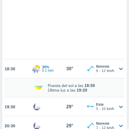
sultar más
 en nuestra
 Cookies
y
ualquier
ento
 botón
ación de
kies
 disponible
e nuestra
.
Noreste
30%
30°
18:30
0.1 mm
6
-
12
km/h
IVAMENTE,
Puesta del sol a las
18:55
Última luz a las
19:20
as
 a cookies
 no aceptar
Este
29°
19:30
ón de
5
-
10
km/h
uedes
uestro sitio
Noreste
ed.cl. En
29°
20:30
7
-
12
km/h