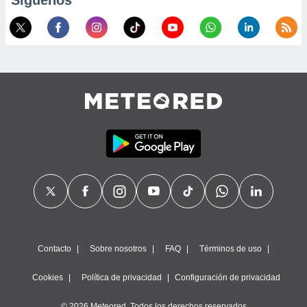
Síguenos
precisa e
ión mediante
, publicidad
dos,
 publicidad
,
ón de
 desarrollo
s.
tros 1199
ios
Contacto
Sobre nosotros
FAQ
Términos de uso
Cookies
Política de privacidad
Configuración de privacidad
© 2026 Meteored. Todos los derechos reservados