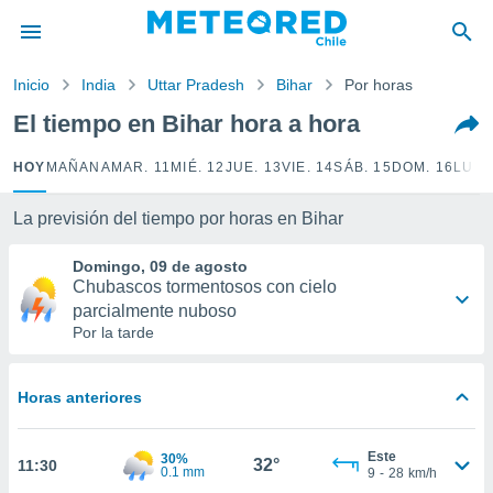
privacidad
o de
Inicio
India
Uttar Pradesh
Bihar
Por horas
eteored.cl)
borado por
El tiempo en Bihar hora a hora
es para
ue la
HOY
MAÑANA
MAR. 11
MIÉ. 12
JUE. 13
VIE. 14
SÁB. 15
DOM. 16
LUN.
 que se
e calidad.
eder a este
La previsión del tiempo por horas en Bihar
ediante las
opciones:
Domingo, 09 de agosto
Chubascos tormentosos con cielo
ookies y
parcialmente nuboso
e forma
Por la tarde
d digital
ada, basada
Horas anteriores
mación
ediante
Este
ecnologías
30%
32°
11:30
0.1 mm
9
-
28
km/h
nos permite