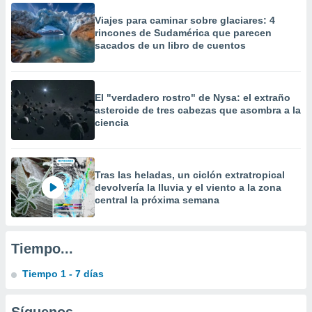
 la
Viajes para caminar sobre glaciares: 4
rincones de Sudamérica que parecen
da, crear un
sacados de un libro de cuentos
personalizar
o, uso de
a la
e contenido
El "verdadero rostro" de Nysa: el extraño
do, medir el
asteroide de tres cabezas que asombra a la
 de la
ciencia
medir el
 del
 comprender
 través de
Tras las heladas, un ciclón extratropical
s o a través
devolvería la lluvia y el viento a la zona
nación de
central la próxima semana
edentes de
fuentes,
y mejora de
Tiempo...
os, uso de
ados con el
 seleccionar
Tiempo 1 - 7 días
o.
calización