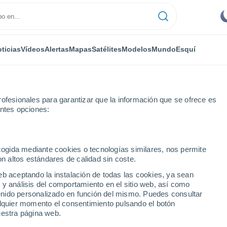
ticias
Vídeos
Alertas
Mapas
Satélites
Modelos
Mundo
Esquí
ofesionales para garantizar que la información que se ofrece es
entes opciones:
ui
ecogida mediante cookies o tecnologías similares, nos permite
on altos estándares de calidad sin coste.
argaului
eb aceptando la instalación de todas las cookies, ya sean
 y análisis del comportamiento en el sitio web, así como
...
ntenido personalizado en función del mismo. Puedes consultar
alquier momento el consentimiento pulsando el botón
Por hora
uestra página web.
Intervalos nubosos en las
próximas horas