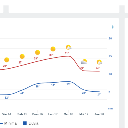
20
31°
30°
15
29°
27°
25°
24°
24°
10
19°
18°
18°
5
15°
15°
14°
12°
mm
Vie
14
Sáb
15
Dom
16
Lun
17
Mar
18
Mié
19
Jue
20
Mínima
Lluvia