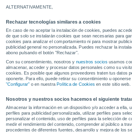
20°
ALTERNATIVAMENTE,
Rechazar tecnologías similares a cookies
Menguant
En caso de no aceptar la instalación de cookies, puedes accede
Iluminada
Sensación de 20°
de que solo se instalarán cookies que sean necesarias para garan
cookies para analizar el comportamiento ni para mostrar publici
publicidad general no personalizada. Puedes rechazar la instala
abono pulsando el botón "Rechazar".
Última hora
Aguanieve, heladas de hasta -3 °C y chubasc
Con su consentimiento, nosotros y
nuestros socios
usamos cooki
marcarán el fin de semana en la RM
almacenar, acceder y procesar datos personales como su visita e
cookies. Es posible que algunos proveedores traten tus datos pe
Tiempo 1 - 7 días
Actualidad
Mapa de nubosidad
oponerte. Para ello, puede retirar su consentimiento u oponerse
"Configurar"
o en nuestra
Política de Cookies
en este sitio web.
Nosotros y nuestros socios hacemos el siguiente trata
Mañana
Lunes
Hoy
Almacenar la información en un dispositivo y/o acceder a ella, 
9 Ago
10 Ago
8 Ago
perfiles para publicidad personalizada, utilizar perfiles para sele
personalizar el contenido, uso de perfiles para la selección de c
medir el rendimiento del contenido, comprender al público a tra
procedentes de diferentes fuentes, desarrollo y mejora de los se
90%