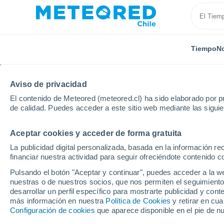
Tiempo
No
Aviso de privacidad
El contenido de Meteored (meteored.cl) ha sido elaborado por pr
de calidad. Puedes acceder a este sitio web mediante las sigui
Aceptar cookies y acceder de forma gratuita
Inicio
Rumanía
Bistriţa-Năsăud
Bistrita Bargaul
La publicidad digital personalizada, basada en la información r
financiar nuestra actividad para seguir ofreciéndote contenido c
El Tiempo en Bistrita B
Pulsando el botón "Aceptar y continuar", puedes acceder a la w
nuestras o de nuestros socios, que nos permiten el seguimiento
01:41
Sábado
desarrollar un perfil específico para mostrarte publicidad y co
más información en nuestra
Política de Cookies
y retirar en cu
Configuración de cookies
que aparece disponible en el pie de n
Cielo despejado