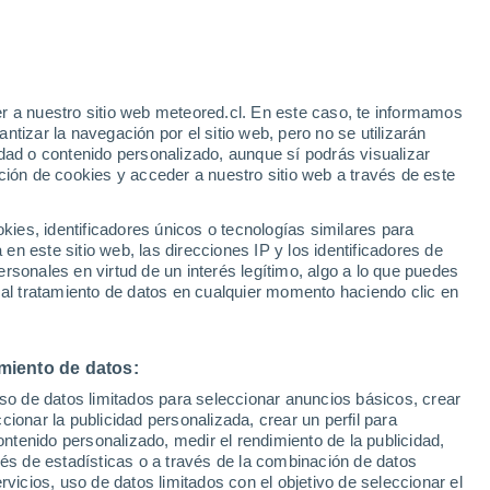
e
r a nuestro sitio web meteored.cl. En este caso, te informamos
:
25%
tizar la navegación por el sitio web, pero no se utilizarán
dad o contenido personalizado, aunque sí podrás visualizar
ción de cookies y acceder a nuestro sitio web a través de este
os
es, identificadores únicos o tecnologías similares para
n este sitio web, las direcciones IP y los identificadores de
rsonales en virtud de un interés legítimo, algo a lo que puedes
Satélites
Modelos
 al tratamiento de datos en cualquier momento haciendo clic en
miento de datos:
Martes
Miércoles
Jueves
Viernes
uso de datos limitados para seleccionar anuncios básicos, crear
11 Ago
12 Ago
13 Ago
14 Ago
ccionar la publicidad personalizada, crear un perfil para
ontenido personalizado, medir el rendimiento de la publicidad,
vés de estadísticas o a través de la combinación de datos
rvicios, uso de datos limitados con el objetivo de seleccionar el
60%