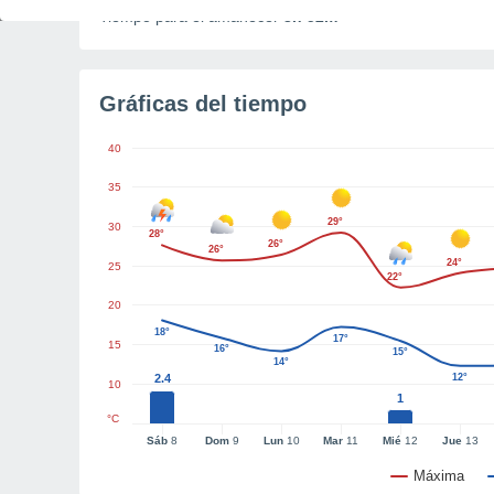
Tiempo para el amanecer
3h 52m
Gráficas del tiempo
40
35
29°
30
28°
26°
26°
24°
25
22°
20
18°
17°
15
16°
15°
14°
2.4
12°
10
1
°C
Sáb
8
Dom
9
Lun
10
Mar
11
Mié
12
Jue
13
Máxima