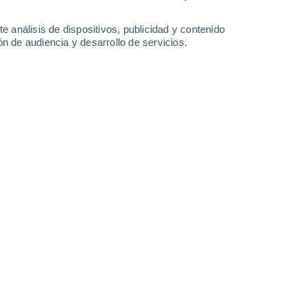
1 mm
29°
/
17°
22°
/
15°
24°
/
12°
25°
/
12°
e análisis de dispositivos, publicidad y contenido
n de audiencia y desarrollo de servicios.
-
33
km/h
18
-
46
km/h
12
-
37
km/h
10
-
30
km/h
y
, 8 de agosto
Este
0 Bajo
9
-
24 km/h
FPS:
no
Este
0 Bajo
8
-
23 km/h
FPS:
no
Este
0 Bajo
8
-
21 km/h
FPS:
no
Este
1 Bajo
11
-
28 km/h
FPS:
no