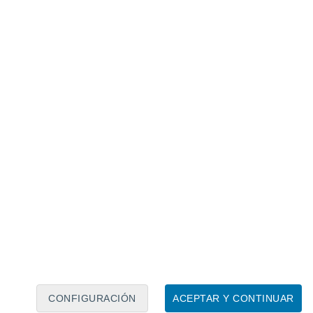
Calendario lunar
Lun
Mar
Mié
Jue
Vie
Sáb
Dom
8
9
10
11
12
13
14
15
16
17
18
19
20
21
CONFIGURACIÓN
ACEPTAR Y CONTINUAR