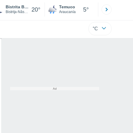
Bistrita Bargaului
Temuco
Osorno
20°
5°
Bistriţa-Năsăud
Araucanía
Los Lagos
°C