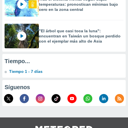
 la
temperaturas: pronostican mínimas bajo
cero en la zona central
da, crear un
personalizar
o, uso de
a la
"El árbol que casi toca la luna":
encuentran en Taiwán un bosque perdido
e contenido
con el ejemplar más alto de Asia
do, medir el
 de la
medir el
 del
Tiempo...
 comprender
 través de
Tiempo 1 - 7 días
s o a través
nación de
edentes de
Síguenos
fuentes,
y mejora de
os, uso de
ados con el
 seleccionar
o.
calización