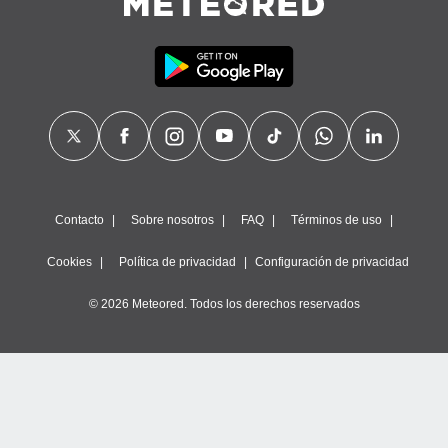
precisa e
ión mediante
, publicidad
dos,
 publicidad
,
ón de
 desarrollo
s.
Contacto
Sobre nosotros
FAQ
Términos de uso
tros 1199
ios
Cookies
Política de privacidad
Configuración de privacidad
© 2026 Meteored. Todos los derechos reservados