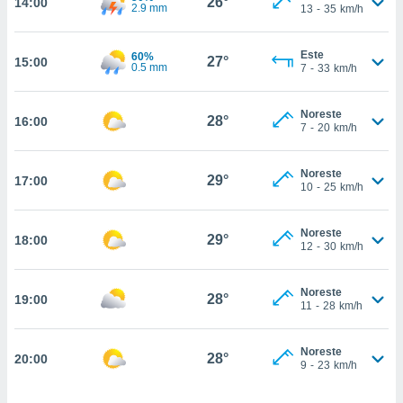
26°
14:00
estra
2.9 mm
13
-
35
km/h
ara seguir
e contenido
Este
stándares
60%
27°
15:00
ACEPTAR
0.5 mm
7
-
33
km/h
sin coste.
Y
CONTINUAR
 botón
Noreste
continuar",
28°
16:00
7
-
20
km/h
der a la
CONFIGURACIÓN
ndo la
 de todas
Noreste
29°
17:00
, ya sean
10
-
25
km/h
de nuestros
 nos
Noreste
29°
18:00
12
-
30
km/h
 y análisis
tamiento en
b, así como
Noreste
28°
19:00
11
-
28
km/h
un perfil
para
ublicidad y
Noreste
28°
20:00
9
-
23
km/h
do en
 mismo.