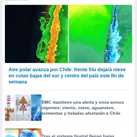
er momento
ic en
o en
 Cookies
en
eb.
y
socios
el
to de
Aire polar avanza por Chile: frente frío dejará nieve
en cotas bajas del sur y centro del país este fin de
semana
la
 en un
 y/o acceder
 de datos
DMC mantiene una alerta y once avisos
ara
vigentes: viento, nieve, aguanieve,
 anuncios
tormentas y heladas afectarán a Chile
ar perfiles
idad
a, utilizar
a
Tras el sistema frontal llegan bajas