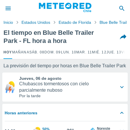
privacidad
o de
Inicio
Estados Unidos
Estado de Florida
Blue Belle Traile
eteored.cl)
borado por
El tiempo en Blue Belle Trailer
es para
Park - FL hora a hora
ue la
 que se
e calidad.
HOY
MAÑANA
SÁB. 08
DOM. 09
LUN. 10
MAR. 11
MIÉ. 12
JUE. 13
VIE.
eder a este
ediante las
La previsión del tiempo por horas en Blue Belle Trailer Park
opciones:
Jueves, 06 de agosto
ookies y
Chubascos tormentosos con cielo
e forma
parcialmente nuboso
Por la tarde
d digital
ada, basada
mación
Horas anteriores
ediante
ecnologías
nos permite
Noreste
50%