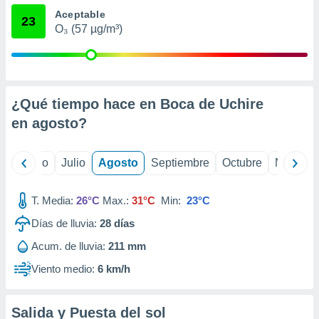
 seleccionar
Aceptable
o.
23
O₃ (57 µg/m³)
calización
precisa e
ión mediante
, publicidad
¿Qué tiempo hace en Boca de Uchire
dos,
en
agosto
?
 publicidad
,
ón de
yo
Junio
Julio
Agosto
Septiembre
Octubre
Noviemb
 desarrollo
s.
T. Media:
26°C
Max.:
31°C
Min:
23°C
tros 1199
ios
Días de lluvia:
28
días
Acum. de lluvia:
211 mm
Viento medio:
6 km/h
Salida y Puesta del sol