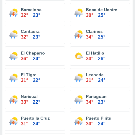
Barcelona
Boca de Uchire
32°
23°
30°
25°
Cantaura
Clarines
32°
23°
34°
25°
El Chaparro
El Hatillo
36°
24°
30°
26°
El Tigre
Lecheria
31°
22°
31°
24°
Naricual
Pariaguan
33°
22°
34°
23°
Puerto la Cruz
Puerto Piritu
31°
24°
30°
24°