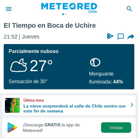
El Tiempo en Boca de Uchire
privacidad
21:52
Jueves
...
o de
eteored.cl)
borado por
Parcialmente nuboso
es para
27°
ue la
 que se
e calidad.
Menguante
eder a este
Sensación de 30°
Iluminada:
44%
ediante las
opciones:
Última hora
ookies y
La nieve sorprenderá al valle de Chile centro-sur
e forma
este fin de semana
d digital
¡Descarga
GRATIS
la app de
Instalar
ada, basada
Meteored!
mación