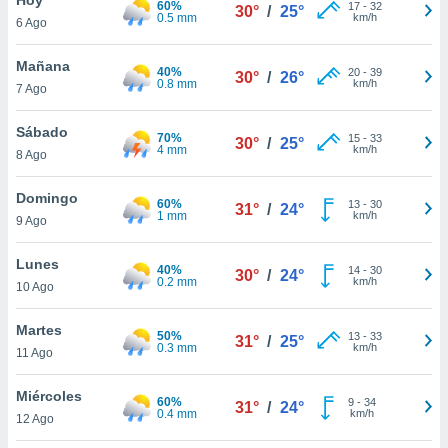
60%
17
-
32
30°
/
25°
0.5 mm
km/h
6 Ago
do en
 mismo.
sultar más
Mañana
40%
20
-
39
30°
/
26°
 en nuestra
0.8 mm
km/h
7 Ago
 Cookies
y
ualquier
Sábado
70%
15
-
33
30°
/
25°
4 mm
km/h
8 Ago
ento
 botón
ación de
Domingo
60%
13
-
30
31°
/
24°
kies
1 mm
km/h
9 Ago
 disponible
e nuestra
Lunes
40%
14
-
30
.
30°
/
24°
0.2 mm
km/h
10 Ago
IVAMENTE,
Martes
50%
13
-
33
31°
/
25°
0.3 mm
km/h
11 Ago
as
 a cookies
Miércoles
60%
9
-
34
31°
/
24°
0.4 mm
km/h
 no aceptar
12 Ago
ón de