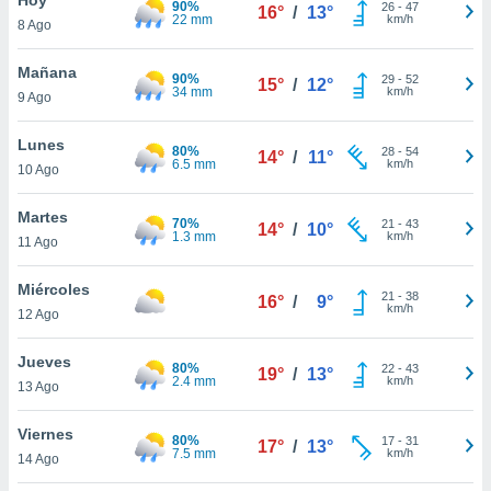
90%
26
-
47
16°
/
13°
22 mm
km/h
8 Ago
do en
 mismo.
sultar más
Mañana
90%
29
-
52
15°
/
12°
 en nuestra
34 mm
km/h
9 Ago
 Cookies
y
ualquier
Lunes
80%
28
-
54
14°
/
11°
6.5 mm
km/h
10 Ago
ento
 botón
ación de
Martes
70%
21
-
43
14°
/
10°
kies
1.3 mm
km/h
11 Ago
 disponible
e nuestra
Miércoles
21
-
38
.
16°
/
9°
km/h
12 Ago
IVAMENTE,
Jueves
80%
22
-
43
19°
/
13°
2.4 mm
km/h
13 Ago
as
 a cookies
Viernes
80%
17
-
31
17°
/
13°
7.5 mm
km/h
 no aceptar
14 Ago
ón de