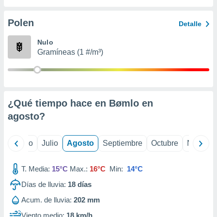
 seleccionar
o.
Polen
Detalle
calización
precisa e
Nulo
ión mediante
Gramíneas (1 #/m³)
, publicidad
dos,
 publicidad
,
¿Qué tiempo hace en Bømlo en
ón de
agosto
?
 desarrollo
s.
tros 1199
yo
Junio
Julio
Agosto
Septiembre
Octubre
Noviemb
ios
T. Media:
15°C
Max.:
16°C
Min:
14°C
Días de lluvia:
18
días
Acum. de lluvia:
202 mm
Viento medio:
18 km/h