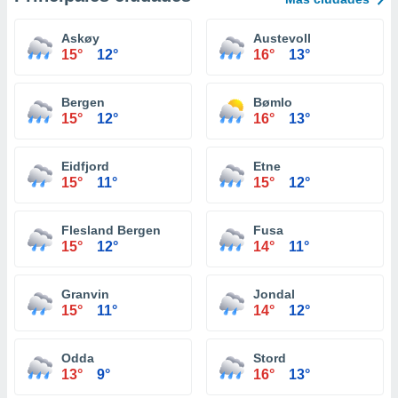
Askøy
Austevoll
15°
12°
16°
13°
Bergen
Bømlo
15°
12°
16°
13°
Eidfjord
Etne
15°
11°
15°
12°
Flesland Bergen
Fusa
15°
12°
14°
11°
Granvin
Jondal
15°
11°
14°
12°
Odda
Stord
13°
9°
16°
13°