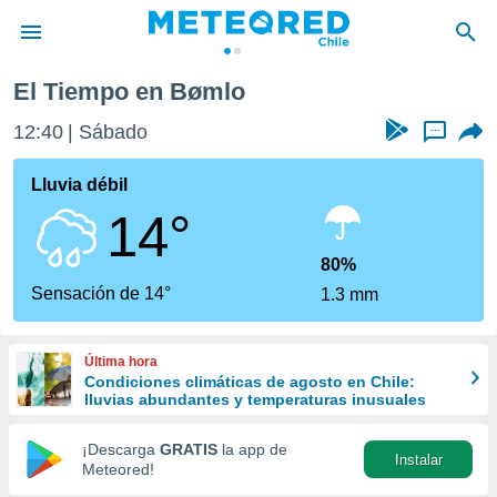
El Tiempo en Bømlo
privacidad
12:40
Sábado
...
o de
eteored.cl)
borado por
Lluvia débil
es para
14°
ue la
 que se
e calidad.
80%
eder a este
Sensación de 14°
1.3 mm
ediante las
opciones:
Última hora
ookies y
Condiciones climáticas de agosto en Chile:
e forma
lluvias abundantes y temperaturas inusuales
d digital
¡Descarga
GRATIS
la app de
Instalar
ada, basada
Meteored!
mación