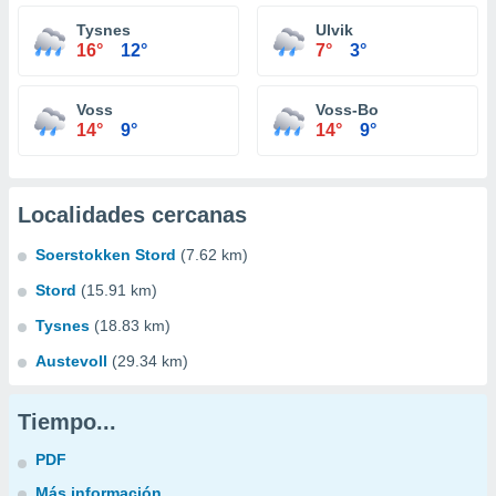
Tysnes
Ulvik
16°
12°
7°
3°
Voss
Voss-Bo
14°
9°
14°
9°
Localidades cercanas
Soerstokken Stord
(7.62 km)
Stord
(15.91 km)
Tysnes
(18.83 km)
Austevoll
(29.34 km)
Tiempo...
PDF
Más información