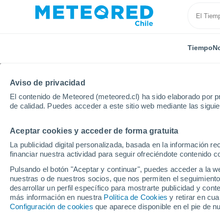
Tiempo
No
Aviso de privacidad
El contenido de Meteored (meteored.cl) ha sido elaborado por pr
de calidad. Puedes acceder a este sitio web mediante las sigui
Aceptar cookies y acceder de forma gratuita
Inicio
España
Aragón
Provincia de Huesca
La publicidad digital personalizada, basada en la información r
financiar nuestra actividad para seguir ofreciéndote contenido c
El Tiempo en Botaya
Pulsando el botón "Aceptar y continuar", puedes acceder a la w
nuestras o de nuestros socios, que nos permiten el seguimiento
22:10
Viernes
desarrollar un perfil específico para mostrarte publicidad y co
más información en nuestra
Política de Cookies
y retirar en cu
Configuración de cookies
que aparece disponible en el pie de n
Cielo despejado