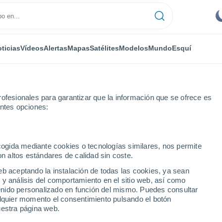
ticias
Vídeos
Alertas
Mapas
Satélites
Modelos
Mundo
Esquí
ofesionales para garantizar que la información que se ofrece es
entes opciones:
Botaya
ecogida mediante cookies o tecnologías similares, nos permite
on altos estándares de calidad sin coste.
eb aceptando la instalación de todas las cookies, ya sean
 y análisis del comportamiento en el sitio web, así como
...
ntenido personalizado en función del mismo. Puedes consultar
alquier momento el consentimiento pulsando el botón
Por hora
uestra página web.
Cielos despejados en las
próximas horas