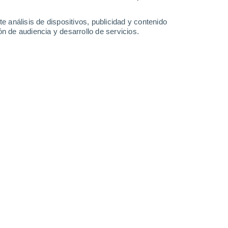
0.3 mm
31°
/
17°
32°
/
16°
35°
/
16°
35°
/
17°
e análisis de dispositivos, publicidad y contenido
n de audiencia y desarrollo de servicios.
-
55
km/h
13
-
38
km/h
11
-
33
km/h
11
-
35
km/h
osto
Oeste
4 Medio
12
-
35 km/h
FPS:
6-10
Noroeste
3 Medio
13
-
35 km/h
FPS:
6-10
Noroeste
1 Bajo
11
-
34 km/h
FPS:
no
Noroeste
0 Bajo
6
-
29 km/h
FPS:
no