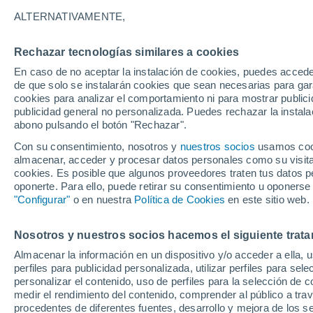
26°
ALTERNATIVAMENTE,
Rechazar tecnologías similares a cookies
Menguant
En caso de no aceptar la instalación de cookies, puedes accede
Iluminada
Sensación de 26°
de que solo se instalarán cookies que sean necesarias para garan
cookies para analizar el comportamiento ni para mostrar publici
publicidad general no personalizada. Puedes rechazar la instala
abono pulsando el botón "Rechazar".
Última hora
Aguanieve, heladas de hasta -3 °C y chubasc
Con su consentimiento, nosotros y
nuestros socios
usamos cooki
marcarán el fin de semana en la RM
almacenar, acceder y procesar datos personales como su visita e
cookies. Es posible que algunos proveedores traten tus datos pe
Tiempo 1 - 7 días
Actualidad
Mapa de temperatura
oponerte. Para ello, puede retirar su consentimiento u oponerse
"Configurar"
o en nuestra
Política de Cookies
en este sitio web.
Nosotros y nuestros socios hacemos el siguiente trata
Mañana
Domingo
Hoy
Almacenar la información en un dispositivo y/o acceder a ella, 
8 Ago
9 Ago
7 Ago
perfiles para publicidad personalizada, utilizar perfiles para sele
personalizar el contenido, uso de perfiles para la selección de c
medir el rendimiento del contenido, comprender al público a tra
procedentes de diferentes fuentes, desarrollo y mejora de los se
80%
80%