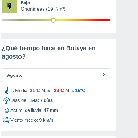
Bajo
Gramíneas (19 #/m³)
¿Qué tiempo hace en Botaya en
agosto
?
Agosto
T. Media:
21°C
Max.:
28°C
Min:
15°C
Días de lluvia:
7
días
Acum. de lluvia:
47 mm
Viento medio:
9 km/h