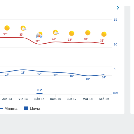
15
35°
35°
33°
33°
33°
32°
32°
10
5
18°
17°
17°
17°
16°
16°
15°
0.2
mm
Jue
13
Vie
14
Sáb
15
Dom
16
Lun
17
Mar
18
Mié
19
Mínima
Lluvia