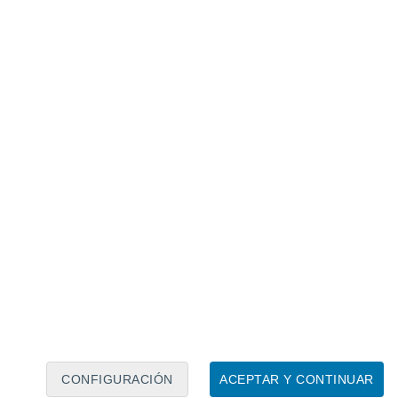
Calendario lunar
Lun
Mar
Mié
Jue
Vie
Sáb
Dom
7
8
9
10
11
12
13
14
15
16
17
18
19
20
CONFIGURACIÓN
ACEPTAR Y CONTINUAR