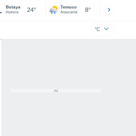
Botaya
Temuco
Osorno
24°
8°
Huesca
Araucanía
Los Lagos
°C