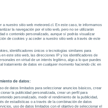
Riesgo de tormentas
Este fin de semana
e
r a nuestro sitio web meteored.cl. En este caso, te informamos
:
35%
tizar la navegación por el sitio web, pero no se utilizarán
dad o contenido personalizado, aunque sí podrás visualizar
ción de cookies y acceder a nuestro sitio web a través de este
os
es, identificadores únicos o tecnologías similares para
n este sitio web, las direcciones IP y los identificadores de
rsonales en virtud de un interés legítimo, algo a lo que puedes
Satélites
Modelos
 al tratamiento de datos en cualquier momento haciendo clic en
miento de datos:
Lunes
Martes
Miércoles
Jueves
uso de datos limitados para seleccionar anuncios básicos, crear
10 Ago
11 Ago
12 Ago
13 Ago
ccionar la publicidad personalizada, crear un perfil para
ontenido personalizado, medir el rendimiento de la publicidad,
vés de estadísticas o a través de la combinación de datos
rvicios, uso de datos limitados con el objetivo de seleccionar el
70%