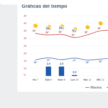
Gráficas del tiempo
45
40
35°
35
33°
33°
32°
32°
31°
30
25
20
17°
17°
15
16°
16°
16°
2.4
2.4
10
0.3
°C
Vie
7
Sáb
8
Dom
9
Lun
10
Mar
11
Mié
12
Máxima