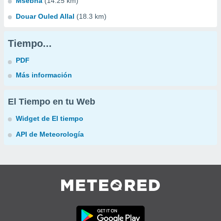
Msebha
(14.25 km)
Douar Ouled Allal
(18.3 km)
Tiempo...
PDF
Más información
El Tiempo en tu Web
Widget de El tiempo
API de Meteorología