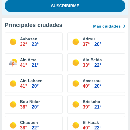
Principales ciudades
Más ciudades
Aabasen
Adrou
32°
23°
37°
20°
Ain Arsa
Ain Beida
41°
21°
33°
22°
Ain Lahcen
Amezzou
41°
20°
40°
20°
Bou Nidar
Brickcha
38°
20°
39°
21°
Chaouen
El Harak
38°
22°
40°
22°