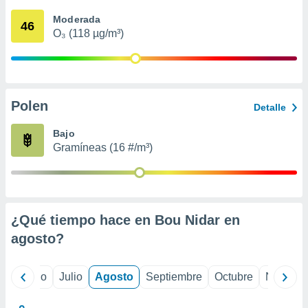
 seleccionar
o.
Moderada
46
O₃ (118 µg/m³)
calización
precisa e
ión mediante
, publicidad
Polen
Detalle
dos,
 publicidad
Bajo
,
Gramíneas (16 #/m³)
ón de
 desarrollo
s.
tros 1199
ios
¿Qué tiempo hace en Bou Nidar en
agosto
?
yo
Junio
Julio
Agosto
Septiembre
Octubre
Noviemb