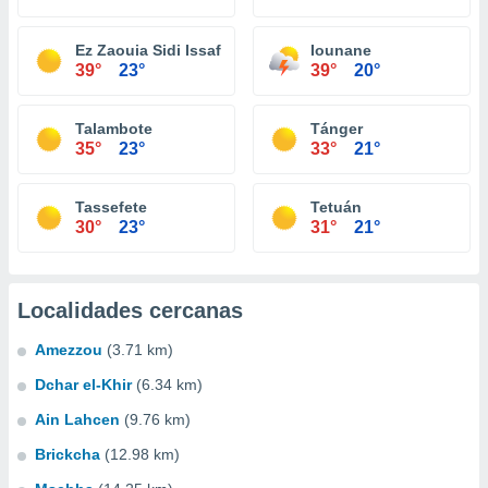
Ez Zaouia Sidi Issaf Tlidi
Iounane
39°
23°
39°
20°
Talambote
Tánger
35°
23°
33°
21°
Tassefete
Tetuán
30°
23°
31°
21°
Localidades cercanas
Amezzou
(3.71 km)
Dchar el-Khir
(6.34 km)
Ain Lahcen
(9.76 km)
Brickcha
(12.98 km)