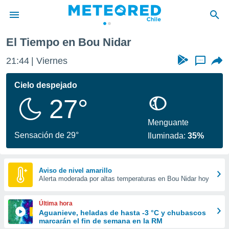
El Tiempo en Bou Nidar
privacidad
21:44
Viernes
...
o de
eteored.cl)
borado por
Cielo despejado
es para
27°
ue la
 que se
e calidad.
Menguante
eder a este
Sensación de 29°
Iluminada:
35%
ediante las
opciones:
ookies y
Aviso de nivel amarillo
Alerta moderada por altas temperaturas en Bou Nidar hoy
e forma
d digital
Última hora
ada, basada
Aguanieve, heladas de hasta -3 °C y chubascos
marcarán el fin de semana en la RM
mación