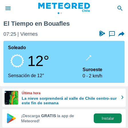
El Tiempo en Bouafles
privacidad
07:25
Viernes
...
o de
eteored.cl)
borado por
Soleado
es para
12°
ue la
 que se
e calidad.
Suroeste
eder a este
Sensación de 12°
0
2 km/h
ediante las
opciones:
Última hora
ookies y
La nieve sorprenderá al valle de Chile centro-sur
e forma
este fin de semana
d digital
¡Descarga
GRATIS
la app de
Instalar
ada, basada
Meteored!
mación