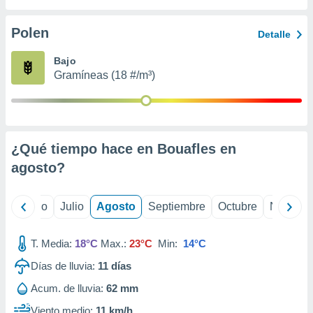
 seleccionar
o.
Polen
Detalle
calización
precisa e
Bajo
ión mediante
Gramíneas (18 #/m³)
, publicidad
dos,
 publicidad
,
¿Qué tiempo hace en Bouafles en
ón de
agosto
?
 desarrollo
s.
tros 1199
yo
Junio
Julio
Agosto
Septiembre
Octubre
Noviemb
ios
T. Media:
18°C
Max.:
23°C
Min:
14°C
Días de lluvia:
11
días
Acum. de lluvia:
62 mm
Viento medio:
11 km/h