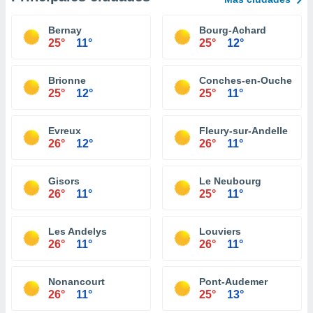
Bernay
Bourg-Achard
25°
11°
25°
12°
Brionne
Conches-en-Ouche
25°
12°
25°
11°
Evreux
Fleury-sur-Andelle
26°
12°
26°
11°
Gisors
Le Neubourg
26°
11°
25°
11°
Les Andelys
Louviers
26°
11°
26°
11°
Nonancourt
Pont-Audemer
26°
11°
25°
13°