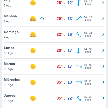
14
-
28
26°
/
12°
km/h
7 Ago
do en
 mismo.
sultar más
Mañana
10
-
24
29°
/
13°
 en nuestra
km/h
8 Ago
 Cookies
y
ualquier
Domingo
16
-
41
33°
/
16°
km/h
9 Ago
ento
 botón
ación de
Lunes
14
-
32
30°
/
17°
kies
km/h
10 Ago
 disponible
e nuestra
Martes
16
-
37
.
31°
/
17°
km/h
11 Ago
IVAMENTE,
Miércoles
13
-
26
35°
/
18°
km/h
12 Ago
as
 a cookies
Jueves
15
-
35
35°
/
22°
km/h
 no aceptar
13 Ago
ón de