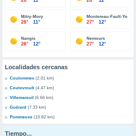
26°
11°
26°
12°
Mitry-Mory
Montereau-Fault-Yonne
26°
11°
27°
12°
Nangis
Nemours
26°
12°
27°
12°
Localidades cercanas
Coulommes
(2.01 km)
Coutevroult
(4.47 km)
Villemareuil
(6.66 km)
Guérard
(7.33 km)
Pommeuse
(10.82 km)
Tiempo...