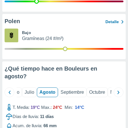
 seleccionar
o.
calización
precisa e
Polen
Detalle
ión mediante
Bajo
, publicidad
Gramíneas (24 #/m³)
dos,
 publicidad
,
ón de
¿Qué tiempo hace en Bouleurs en
 desarrollo
s.
agosto
?
tros 1199
ios
yo
Junio
Julio
Agosto
Septiembre
Octubre
Noviemb
T. Media:
19°C
Max.:
24°C
Min:
14°C
Días de lluvia:
11
días
Acum. de lluvia:
66 mm