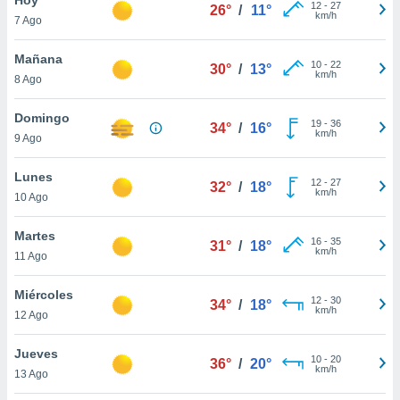
12
-
27
26°
/
11°
km/h
7 Ago
do en
 mismo.
sultar más
Mañana
10
-
22
30°
/
13°
 en nuestra
km/h
8 Ago
 Cookies
y
ualquier
Domingo
19
-
36
34°
/
16°
km/h
9 Ago
ento
 botón
ación de
Lunes
12
-
27
32°
/
18°
kies
km/h
10 Ago
 disponible
e nuestra
Martes
16
-
35
.
31°
/
18°
km/h
11 Ago
IVAMENTE,
Miércoles
12
-
30
34°
/
18°
km/h
12 Ago
as
 a cookies
Jueves
10
-
20
36°
/
20°
km/h
 no aceptar
13 Ago
ón de