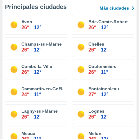
Principales ciudades
Más ciudades
Avon
Brie-Comte-Robert
26°
12°
26°
12°
Champs-sur-Marne
Chelles
26°
12°
26°
12°
Combs-la-Ville
Coulommiers
26°
12°
26°
11°
Dammartin-en-Goële
Fontainebleau
24°
11°
27°
12°
Lagny-sur-Marne
Lognes
26°
12°
26°
12°
Meaux
Melun