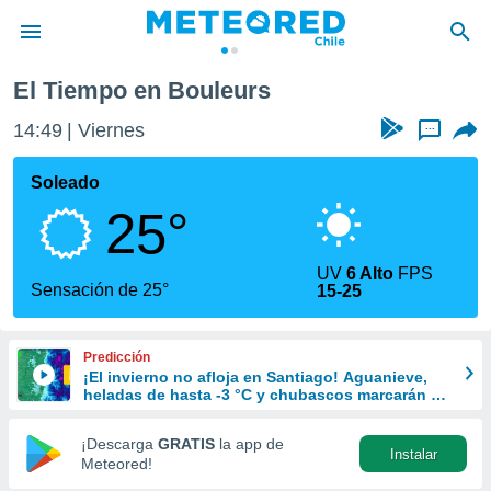
El Tiempo en Bouleurs
privacidad
14:49
Viernes
...
o de
eteored.cl)
borado por
Soleado
es para
25°
ue la
 que se
e calidad.
UV
6 Alto
FPS
eder a este
Sensación de 25°
15-25
ediante las
opciones:
Predicción
ookies y
¡El invierno no afloja en Santiago! Aguanieve,
e forma
heladas de hasta -3 °C y chubascos marcarán el
fin de semana en la RM
d digital
¡Descarga
GRATIS
la app de
Instalar
ada, basada
Meteored!
mación