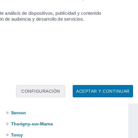
Othis
e análisis de dispositivos, publicidad y contenido
Pamfou
n de audiencia y desarrollo de servicios.
Perthes
Pommeuse
Saint-Fargeau-Ponthierry
Saint-Germain-Laval
Samois-sur-Seine
Samoreau
Savigny-le-Temple
CONFIGURACIÓN
ACEPTAR Y CONTINUAR
Serris
Servon
Thorigny-sur-Marne
Torcy