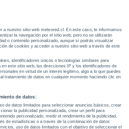
a y Marne
Lognes
r a nuestro sitio web meteored.cl. En este caso, te informamos
tizar la navegación por el sitio web, pero no se utilizarán
Longperrier
dad o contenido personalizado, aunque sí podrás visualizar
ción de cookies y acceder a nuestro sitio web a través de este
Magny-le-Hongre
Maincy
es, identificadores únicos o tecnologías similares para
n este sitio web, las direcciones IP y los identificadores de
Mitry-Mory
rsonales en virtud de un interés legítimo, algo a lo que puedes
 al tratamiento de datos en cualquier momento haciendo clic en
Montévrain
Moret-sur-Loing
miento de datos:
Nangis
uso de datos limitados para seleccionar anuncios básicos, crear
Noisiel
ccionar la publicidad personalizada, crear un perfil para
ontenido personalizado, medir el rendimiento de la publicidad,
Noisy-sur-Ecole
vés de estadísticas o a través de la combinación de datos
rvicios, uso de datos limitados con el objetivo de seleccionar el