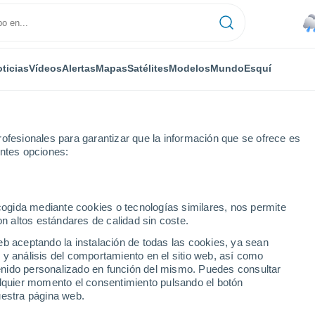
ticias
Vídeos
Alertas
Mapas
Satélites
Modelos
Mundo
Esquí
ofesionales para garantizar que la información que se ofrece es
entes opciones:
Localidades
ecogida mediante cookies o tecnologías similares, nos permite
on altos estándares de calidad sin coste.
 ciudades de Sena y
eb aceptando la instalación de todas las cookies, ya sean
 y análisis del comportamiento en el sitio web, así como
ntenido personalizado en función del mismo. Puedes consultar
alquier momento el consentimiento pulsando el botón
uestra página web.