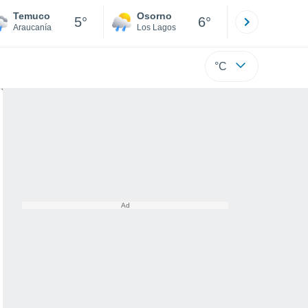
Temuco
Osorno
Puerto
5°
6°
Araucanía
Los Lagos
Los Lagos
°C