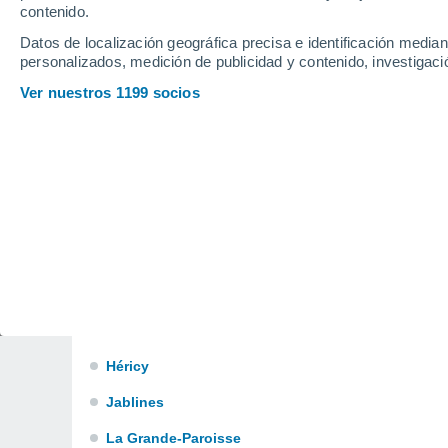
Claye-Souilly
contenido.
Datos de localización geográfica precisa e identificación mediant
Collégien
personalizados, medición de publicidad y contenido, investigació
Couilly-Pont-aux-Dames
Ver nuestros 1199 socios
Coupvray
Crécy-la-Chapelle
Croissy-Beaubourg
Dammartin-en-Goële
Emerainville
Ferrières-en-Brie
Guérard
Héricy
Jablines
La Grande-Paroisse