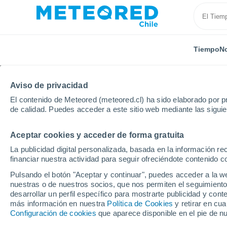
Tiempo
No
Aviso de privacidad
El contenido de Meteored (meteored.cl) ha sido elaborado por pr
de calidad. Puedes acceder a este sitio web mediante las sigui
Aceptar cookies y acceder de forma gratuita
Inicio
Francia
Isla de Francia
Sena y Marne
La publicidad digital personalizada, basada en la información r
financiar nuestra actividad para seguir ofreciéndote contenido c
El tiempo en todas las
Pulsando el botón "Aceptar y continuar", puedes acceder a la w
Marne
nuestras o de nuestros socios, que nos permiten el seguimiento
desarrollar un perfil específico para mostrarte publicidad y co
más información en nuestra
Política de Cookies
y retirar en cu
Todas las localidades de Sena y Marne
Configuración de cookies
que aparece disponible en el pie de n