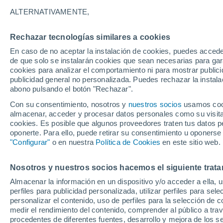
A - J
L - V
ALTERNATIVAMENTE,
Localidades más consultadas de Sen
Rechazar tecnologías similares a cookies
Avon
En caso de no aceptar la instalación de cookies, puedes accede
de que solo se instalarán cookies que sean necesarias para garan
Bailly-Romainvilliers
cookies para analizar el comportamiento ni para mostrar publici
publicidad general no personalizada. Puedes rechazar la instala
Barbizon
abono pulsando el botón "Rechazar".
Bois-le-Roi
Con su consentimiento, nosotros y
nuestros socios
usamos cooki
almacenar, acceder y procesar datos personales como su visita e
Bouleurs
cookies. Es posible que algunos proveedores traten tus datos pe
oponerte. Para ello, puede retirar su consentimiento u oponerse
Bourron-Marlotte
"Configurar"
o en nuestra
Política de Cookies
en este sitio web.
Cannes-Ecluse
Nosotros y nuestros socios hacemos el siguiente trata
Chalifert
Almacenar la información en un dispositivo y/o acceder a ella, 
Chanteloup-en-Brie
perfiles para publicidad personalizada, utilizar perfiles para sele
personalizar el contenido, uso de perfiles para la selección de c
Chartrettes
medir el rendimiento del contenido, comprender al público a tra
procedentes de diferentes fuentes, desarrollo y mejora de los se