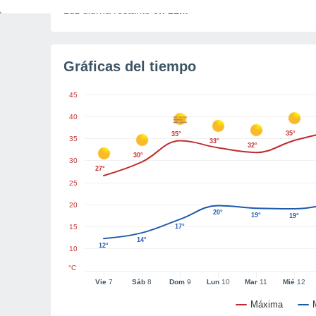
Luz diurna restante
6h 21m
Gráficas del tiempo
45
40
35°
35°
35
33°
32°
30°
30
27°
25
20
20°
19°
19°
15
17°
14°
12°
10
°C
Vie
7
Sáb
8
Dom
9
Lun
10
Mar
11
Mié
12
Máxima