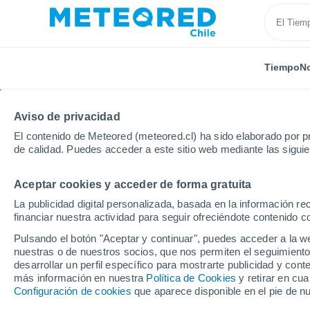
Tiempo
No
Aviso de privacidad
El contenido de Meteored (meteored.cl) ha sido elaborado por pr
de calidad. Puedes acceder a este sitio web mediante las sigui
Aceptar cookies y acceder de forma gratuita
Inicio
Francia
Isla de Francia
Sena y Marne
La publicidad digital personalizada, basada en la información r
financiar nuestra actividad para seguir ofreciéndote contenido c
El Tiempo en Servon
Pulsando el botón "Aceptar y continuar", puedes acceder a la w
nuestras o de nuestros socios, que nos permiten el seguimiento
15:33
Viernes
desarrollar un perfil específico para mostrarte publicidad y co
más información en nuestra
Política de Cookies
y retirar en cu
Configuración de cookies
que aparece disponible en el pie de n
Soleado