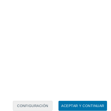
Calendario lunar
Lun
Mar
Mié
Jue
Vie
Sáb
Dom
7
8
9
10
11
12
13
14
15
16
17
18
19
20
CONFIGURACIÓN
ACEPTAR Y CONTINUAR