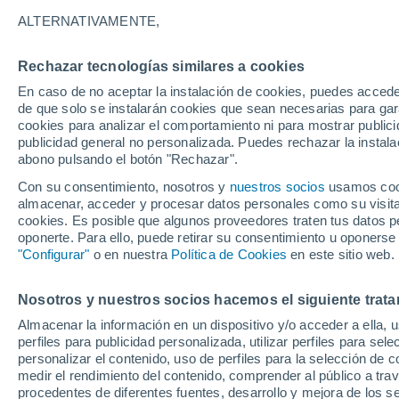
26°
ALTERNATIVAMENTE,
Rechazar tecnologías similares a cookies
Norte
En caso de no aceptar la instalación de cookies, puedes accede
Sensación de 26°
6
-
21 km/
de que solo se instalarán cookies que sean necesarias para garan
cookies para analizar el comportamiento ni para mostrar publici
publicidad general no personalizada. Puedes rechazar la instala
abono pulsando el botón "Rechazar".
Última hora
Aguanieve, heladas de hasta -3 °C y chubasc
Con su consentimiento, nosotros y
nuestros socios
usamos cooki
marcarán el fin de semana en la RM
almacenar, acceder y procesar datos personales como su visita e
cookies. Es posible que algunos proveedores traten tus datos pe
Tiempo 1 - 7 días
Actualidad
Mapa de temperatura
oponerte. Para ello, puede retirar su consentimiento u oponerse
"Configurar"
o en nuestra
Política de Cookies
en este sitio web.
Nosotros y nuestros socios hacemos el siguiente trata
Mañana
Domingo
Hoy
Almacenar la información en un dispositivo y/o acceder a ella, 
8 Ago
9 Ago
7 Ago
perfiles para publicidad personalizada, utilizar perfiles para sele
personalizar el contenido, uso de perfiles para la selección de c
medir el rendimiento del contenido, comprender al público a tra
procedentes de diferentes fuentes, desarrollo y mejora de los se