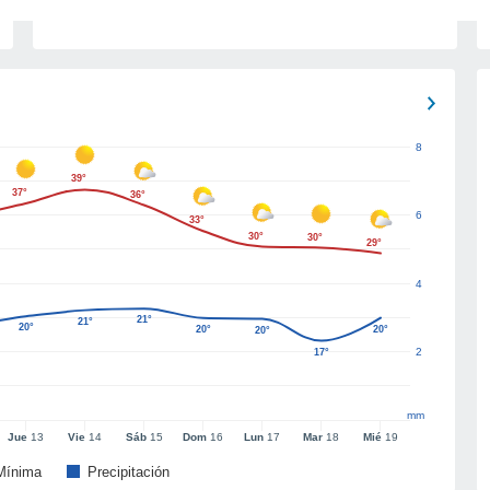
8
39°
37°
36°
6
33°
30°
30°
29°
4
21°
21°
20°
20°
20°
20°
2
17°
mm
Jue
13
Vie
14
Sáb
15
Dom
16
Lun
17
Mar
18
Mié
19
Mínima
Precipitación