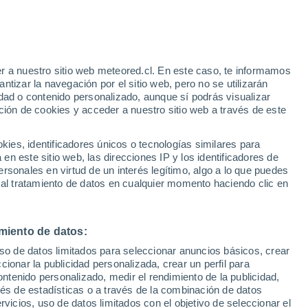
r a nuestro sitio web meteored.cl. En este caso, te informamos
h
tizar la navegación por el sitio web, pero no se utilizarán
dad o contenido personalizado, aunque sí podrás visualizar
ción de cookies y acceder a nuestro sitio web a través de este
os
es, identificadores únicos o tecnologías similares para
n este sitio web, las direcciones IP y los identificadores de
rsonales en virtud de un interés legítimo, algo a lo que puedes
Satélites
Modelos
 al tratamiento de datos en cualquier momento haciendo clic en
miento de datos:
Lunes
Martes
Miércoles
Jueves
uso de datos limitados para seleccionar anuncios básicos, crear
10 Ago
11 Ago
12 Ago
13 Ago
ccionar la publicidad personalizada, crear un perfil para
ontenido personalizado, medir el rendimiento de la publicidad,
vés de estadísticas o a través de la combinación de datos
rvicios, uso de datos limitados con el objetivo de seleccionar el