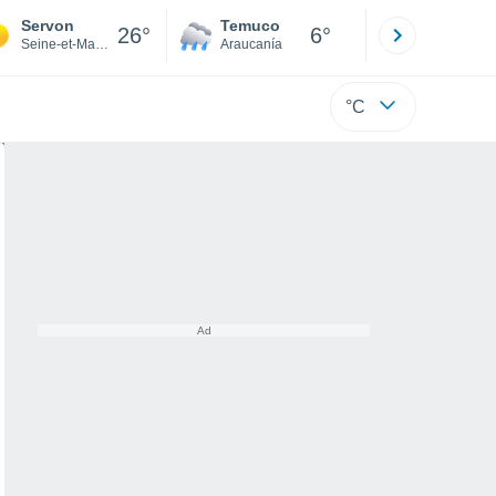
Servon
Temuco
Osorno
26°
6°
Seine-et-Marne
Araucanía
Los Lagos
°C