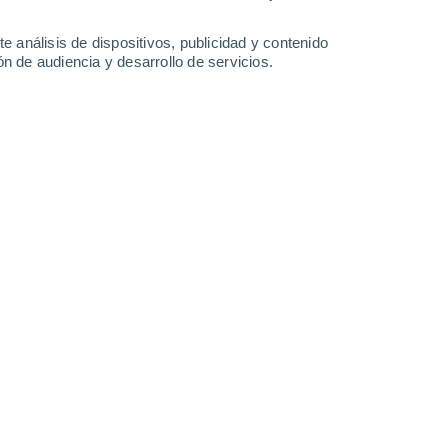
33°
/
20°
32°
/
19°
35°
/
19°
37°
/
20°
e análisis de dispositivos, publicidad y contenido
n de audiencia y desarrollo de servicios.
-
26
km/h
15
-
34
km/h
12
-
29
km/h
9
-
23
km/h
osto
Norte
5 Medio
6
-
21 km/h
FPS:
6-10
Norte
3 Medio
8
-
23 km/h
FPS:
6-10
Noreste
2 Bajo
9
-
25 km/h
FPS:
no
Noreste
1 Bajo
10
-
25 km/h
FPS:
no