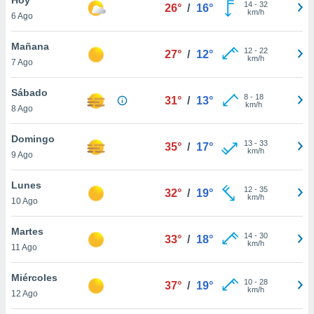
14
-
32
26°
/
16°
km/h
6 Ago
do en
 mismo.
sultar más
Mañana
12
-
22
27°
/
12°
 en nuestra
km/h
7 Ago
 Cookies
y
ualquier
Sábado
8
-
18
31°
/
13°
km/h
8 Ago
ento
 botón
ación de
Domingo
13
-
33
35°
/
17°
kies
km/h
9 Ago
 disponible
e nuestra
Lunes
12
-
35
.
32°
/
19°
km/h
10 Ago
IVAMENTE,
Martes
14
-
30
33°
/
18°
km/h
11 Ago
as
 a cookies
Miércoles
10
-
28
37°
/
19°
km/h
 no aceptar
12 Ago
ón de