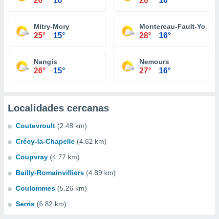
26°
16°
26°
16°
Mitry-Mory
Montereau-Fault-Yonne
25°
15°
28°
16°
Nangis
Nemours
26°
15°
27°
16°
Localidades cercanas
Coutevroult
(2.48 km)
Crécy-la-Chapelle
(4.62 km)
Coupvray
(4.77 km)
Bailly-Romainvilliers
(4.89 km)
Coulommes
(5.26 km)
Serris
(6.82 km)