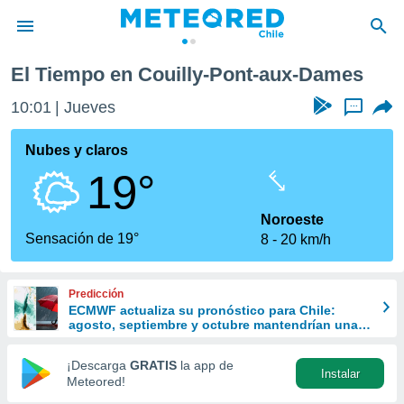
ont-aux-Dames
El Tiempo en Couilly-Pont-aux-Dames
privacidad
10:01
Jueves
...
o de
eteored.cl)
borado por
Nubes y claros
es para
19°
ue la
 que se
e calidad.
Noroeste
eder a este
Sensación de 19°
8
20 km/h
ediante las
opciones:
Predicción
ookies y
ECMWF actualiza su pronóstico para Chile:
e forma
agosto, septiembre y octubre mantendrían una
señal favorable para las lluvias
d digital
¡Descarga
GRATIS
la app de
Instalar
ada, basada
Meteored!
mación