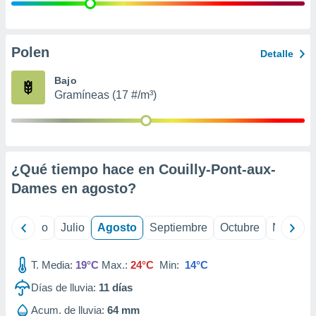
 seleccionar
o.
calización
precisa e
Polen
Detalle
ión mediante
Bajo
, publicidad
Gramíneas (17 #/m³)
dos,
 publicidad
,
ón de
¿Qué tiempo hace en Couilly-Pont-aux-
 desarrollo
s.
Dames en
agosto
?
tros 1199
ios
yo
Junio
Julio
Agosto
Septiembre
Octubre
Noviemb
T. Media:
19°C
Max.:
24°C
Min:
14°C
Días de lluvia:
11
días
Acum. de lluvia:
64 mm