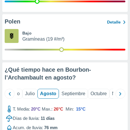
 seleccionar
o.
calización
precisa e
Polen
Detalle
ión mediante
Bajo
, publicidad
Gramíneas (19 #/m³)
dos,
 publicidad
,
ón de
¿Qué tiempo hace en Bourbon-
 desarrollo
s.
l'Archambault en
agosto
?
tros 1199
ios
yo
Junio
Julio
Agosto
Septiembre
Octubre
Noviemb
T. Media:
20°C
Max.:
26°C
Min:
15°C
Días de lluvia:
11
días
Acum. de lluvia:
76 mm