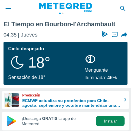
'Archambault
El Tiempo en Bourbon-l'Archambault
privacidad
04:35
Jueves
...
o de
eteored.cl)
borado por
Cielo despejado
es para
18°
ue la
 que se
e calidad.
Menguante
eder a este
Sensación de 18°
Iluminada:
46%
ediante las
opciones:
Predicción
ookies y
ECMWF actualiza su pronóstico para Chile:
e forma
agosto, septiembre y octubre mantendrían una
señal favorable para las lluvias
d digital
¡Descarga
GRATIS
la app de
Instalar
ada, basada
Meteored!
mación