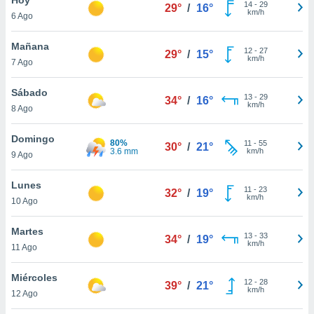
14
-
29
29°
/
16°
km/h
6 Ago
do en
 mismo.
sultar más
Mañana
12
-
27
29°
/
15°
 en nuestra
km/h
7 Ago
 Cookies
y
ualquier
Sábado
13
-
29
34°
/
16°
km/h
8 Ago
ento
 botón
ación de
Domingo
80%
11
-
55
30°
/
21°
kies
3.6 mm
km/h
9 Ago
 disponible
e nuestra
Lunes
11
-
23
.
32°
/
19°
km/h
10 Ago
IVAMENTE,
Martes
13
-
33
34°
/
19°
km/h
11 Ago
as
 a cookies
Miércoles
12
-
28
39°
/
21°
km/h
 no aceptar
12 Ago
ón de