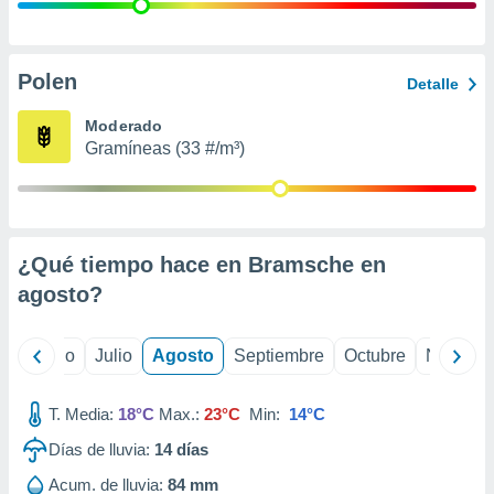
 seleccionar
o.
calización
precisa e
Polen
Detalle
ión mediante
Moderado
, publicidad
Gramíneas (33 #/m³)
dos,
 publicidad
,
ón de
¿Qué tiempo hace en Bramsche en
 desarrollo
s.
agosto
?
tros 1199
ios
yo
Junio
Julio
Agosto
Septiembre
Octubre
Noviemb
T. Media:
18°C
Max.:
23°C
Min:
14°C
Días de lluvia:
14
días
Acum. de lluvia:
84 mm