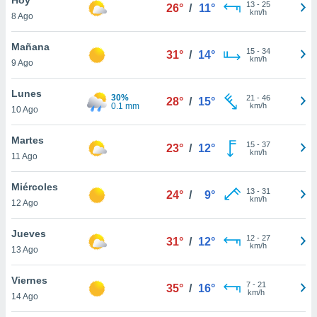
13
-
25
26°
/
11°
km/h
8 Ago
do en
 mismo.
sultar más
Mañana
15
-
34
31°
/
14°
 en nuestra
km/h
9 Ago
 Cookies
y
ualquier
Lunes
30%
21
-
46
28°
/
15°
0.1 mm
km/h
10 Ago
ento
 botón
ación de
Martes
15
-
37
23°
/
12°
kies
km/h
11 Ago
 disponible
e nuestra
Miércoles
13
-
31
.
24°
/
9°
km/h
12 Ago
IVAMENTE,
Jueves
12
-
27
31°
/
12°
km/h
13 Ago
as
 a cookies
Viernes
7
-
21
35°
/
16°
km/h
 no aceptar
14 Ago
ón de