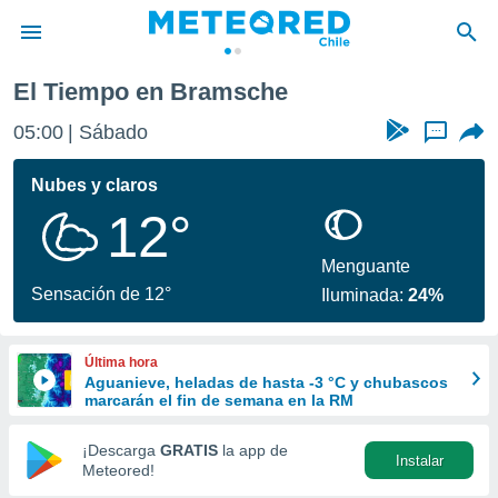
El Tiempo en Bramsche
privacidad
05:00
Sábado
...
o de
eteored.cl)
borado por
Nubes y claros
es para
12°
ue la
 que se
e calidad.
Menguante
eder a este
Sensación de 12°
Iluminada:
24%
ediante las
opciones:
Última hora
ookies y
Aguanieve, heladas de hasta -3 °C y chubascos
e forma
marcarán el fin de semana en la RM
d digital
¡Descarga
GRATIS
la app de
Instalar
ada, basada
Meteored!
mación