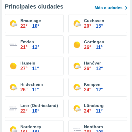
Principales ciudades
Más ciudades
Braunlage
Cuxhaven
22°
10°
20°
15°
Emden
Göttingen
21°
12°
26°
11°
Hameln
Hanóver
27°
11°
26°
12°
Hildesheim
Kempen
26°
11°
24°
12°
Leer (Ostfriesland)
Lüneburg
22°
10°
24°
11°
Norderney
Nordhorn