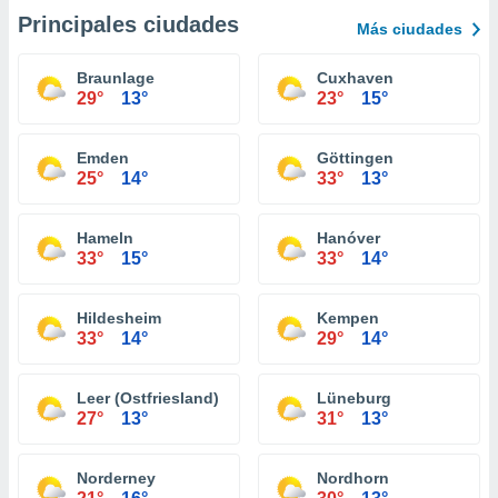
Principales ciudades
Más ciudades
Braunlage
Cuxhaven
29°
13°
23°
15°
Emden
Göttingen
25°
14°
33°
13°
Hameln
Hanóver
33°
15°
33°
14°
Hildesheim
Kempen
33°
14°
29°
14°
Leer (Ostfriesland)
Lüneburg
27°
13°
31°
13°
Norderney
Nordhorn