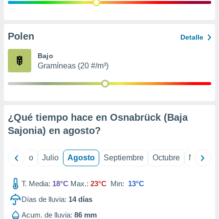
 seleccionar
o.
calización
precisa e
Polen
Detalle
ión mediante
Bajo
, publicidad
Gramíneas (20 #/m³)
dos,
 publicidad
,
ón de
¿Qué tiempo hace en Osnabrück (Baja
 desarrollo
s.
Sajonia) en
agosto
?
tros 1199
ios
yo
Junio
Julio
Agosto
Septiembre
Octubre
Noviemb
T. Media:
18°C
Max.:
23°C
Min:
13°C
Días de lluvia:
14
días
Acum. de lluvia:
86 mm