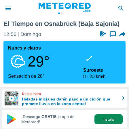
El Tiempo en Osnabrück (Baja Sajonia)
privacidad
12:56
Domingo
...
o de
eteored.cl)
borado por
Nubes y claros
es para
29°
ue la
 que se
e calidad.
Suroeste
eder a este
Sensación de 28°
8
23 km/h
ediante las
opciones:
Última hora
ookies y
Heladas iniciales darán paso a un ciclón que
e forma
promete lluvia en la zona central
d digital
¡Descarga
GRATIS
la app de
Instalar
ada, basada
Meteored!
mación