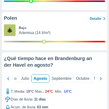
 seleccionar
o.
calización
precisa e
Polen
Detalle
ión mediante
Bajo
, publicidad
Artemisa (14 #/m³)
dos,
 publicidad
,
ón de
¿Qué tiempo hace en Brandenburg an
 desarrollo
s.
der Havel en
agosto
?
tros 1199
ios
yo
Junio
Julio
Agosto
Septiembre
Octubre
Noviemb
T. Media:
19°C
Max.:
24°C
Min:
14°C
Días de lluvia:
11
días
Acum. de lluvia:
63 mm