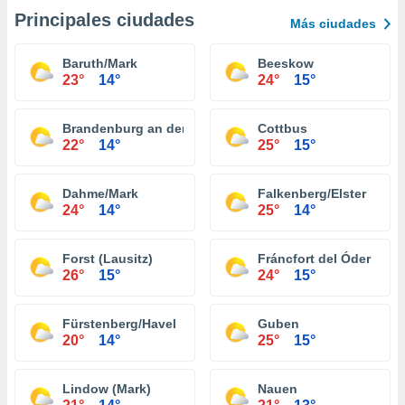
Principales ciudades
Más ciudades
Baruth/Mark
Beeskow
23°
14°
24°
15°
Brandenburg an der Havel
Cottbus
22°
14°
25°
15°
Dahme/Mark
Falkenberg/Elster
24°
14°
25°
14°
Forst (Lausitz)
Fráncfort del Óder
26°
15°
24°
15°
Fürstenberg/Havel
Guben
20°
14°
25°
15°
Lindow (Mark)
Nauen