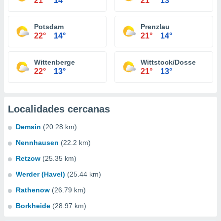
21°
14°
21°
13°
Potsdam
Prenzlau
22°
14°
21°
14°
Wittenberge
Wittstock/Dosse
22°
13°
21°
13°
Localidades cercanas
Demsin
(20.28 km)
Nennhausen
(22.2 km)
Retzow
(25.35 km)
Werder (Havel)
(25.44 km)
Rathenow
(26.79 km)
Borkheide
(28.97 km)