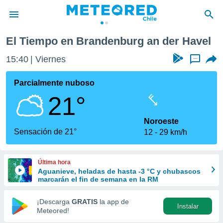
El Tiempo en Brandenburg an der Havel
privacidad
15:40
Viernes
...
o de
eteored.cl)
borado por
Parcialmente nuboso
es para
21°
ue la
 que se
e calidad.
Noroeste
eder a este
Sensación de 21°
12
29 km/h
ediante las
opciones:
Última hora
ookies y
Aguanieve, heladas de hasta -3 °C y chubascos
e forma
marcarán el fin de semana en la RM
d digital
¡Descarga
GRATIS
la app de
Instalar
ada, basada
Meteored!
mación