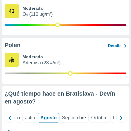
 seleccionar
o.
Moderada
43
O₃ (110 µg/m³)
calización
precisa e
ión mediante
, publicidad
Polen
Detalle
dos,
 publicidad
Moderado
,
Artemisa (28 #/m³)
ón de
 desarrollo
s.
tros 1199
ios
¿Qué tiempo hace en Bratislava - Devín
en
agosto
?
yo
Junio
Julio
Agosto
Septiembre
Octubre
Noviemb