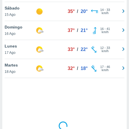
uedes
uestro sitio
Sábado
14
-
33
35°
/
20°
ed.cl. En
km/h
15 Ago
te
 de que
Domingo
talarán
16
-
41
37°
/
21°
km/h
16 Ago
e sean
para
a
Lunes
12
-
33
33°
/
22°
por el sitio
km/h
17 Ago
o se
cookies para
Martes
17
-
46
32°
/
18°
km/h
18 Ago
nto ni para
licidad o
ado, aunque
sualizar
general no
ada. Puedes
 instalación
y acceder a
io web a
ste abono