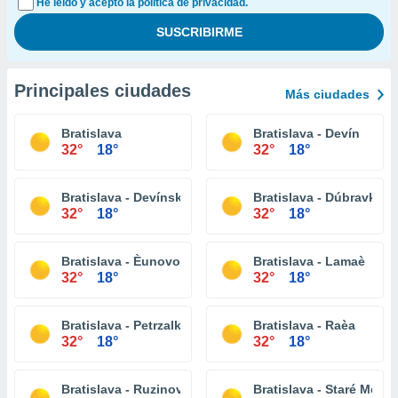
He leído y acepto la política de privacidad.
Principales ciudades
Más ciudades
Bratislava
Bratislava - Devín
32°
18°
32°
18°
Bratislava - Devínska Nová Ves
Bratislava - Dúbravka
32°
18°
32°
18°
Bratislava - Èunovo
Bratislava - Lamaè
32°
18°
32°
18°
Bratislava - Petrzalka
Bratislava - Raèa
32°
18°
32°
18°
Bratislava - Ruzinov
Bratislava - Staré Mesto