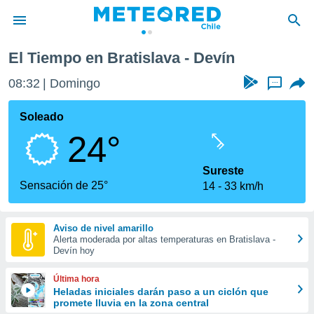
El Tiempo en Bratislava - Devín
privacidad
08:32
Domingo
...
o de
eteored.cl)
borado por
Soleado
es para
24°
ue la
 que se
e calidad.
Sureste
eder a este
Sensación de 25°
14
33 km/h
ediante las
opciones:
Aviso de nivel amarillo
ookies y
Alerta moderada por altas temperaturas en Bratislava -
e forma
Devín hoy
d digital
Última hora
ada, basada
Heladas iniciales darán paso a un ciclón que
promete lluvia en la zona central
mación