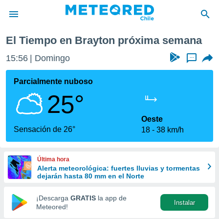
a semana
El Tiempo en Brayton próxima semana
privacidad
15:56
Domingo
...
o de
eteored.cl)
borado por
Parcialmente nuboso
es para
25°
ue la
 que se
e calidad.
Oeste
eder a este
Sensación de 26°
18
38 km/h
ediante las
opciones:
Última hora
ookies y
Alerta meteorológica: fuertes lluvias y tormentas
e forma
dejarán hasta 80 mm en el Norte
d digital
¡Descarga
GRATIS
la app de
Instalar
ada, basada
Meteored!
mación