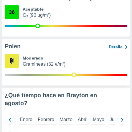
ento u
Aceptable
36
O₃ (90 µg/m³)
 de datos
er momento
ic en
o en
 Cookies
en
Polen
Detalle
eb.
Moderado
y
Gramíneas (32 #/m³)
socios
el
to de
¿Qué tiempo hace en Brayton en
la
 en un
agosto
?
 y/o acceder
 de datos
ara
Enero
Febrero
Marzo
Abril
Mayo
Junio
Ju
 anuncios
ar perfiles