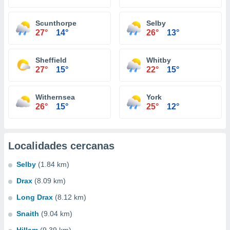
Scunthorpe
Selby
27°
14°
26°
13°
Sheffield
Whitby
27°
15°
22°
15°
Withernsea
York
26°
15°
25°
12°
Localidades cercanas
Selby
(1.84 km)
Drax
(8.09 km)
Long Drax
(8.12 km)
Snaith
(9.04 km)