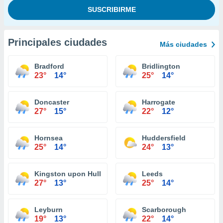
Principales ciudades
Más ciudades
Bradford
Bridlington
23°
14°
25°
14°
Doncaster
Harrogate
27°
15°
22°
12°
Hornsea
Huddersfield
25°
14°
24°
13°
Kingston upon Hull
Leeds
27°
13°
25°
14°
Leyburn
Scarborough
19°
13°
22°
14°