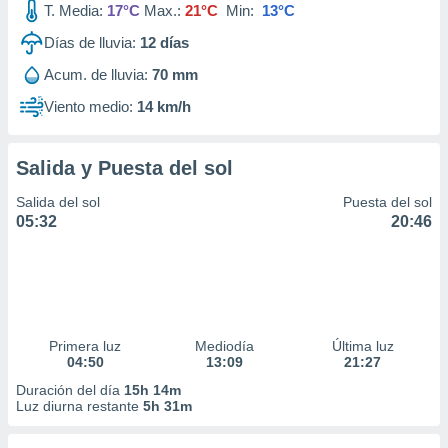
T. Media:
17°C
Max.:
21°C
Min:
13°C
idad
a, utilizar
Días de lluvia:
12
días
a
 la
Acum. de lluvia:
70 mm
Viento medio:
14 km/h
da, crear un
personalizar
o, uso de
a la
Salida y Puesta del sol
e contenido
Salida del sol
Puesta del sol
do, medir el
05:32
20:46
 de la
medir el
 del
 comprender
 través de
s o a través
nación de
Primera luz
Mediodía
Última luz
edentes de
04:50
13:09
21:27
fuentes,
Duración del día
15h 14m
y mejora de
Luz diurna restante
5h 31m
os, uso de
ados con el