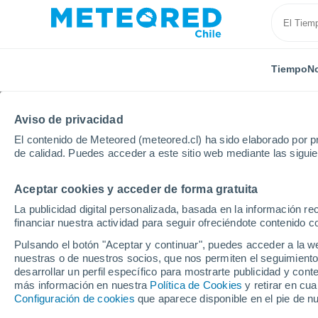
Tiempo
No
Aviso de privacidad
El contenido de Meteored (meteored.cl) ha sido elaborado por pr
de calidad. Puedes acceder a este sitio web mediante las sigui
Aceptar cookies y acceder de forma gratuita
Inicio
Bélgica
Valonia
Lieja
Bressoux
La publicidad digital personalizada, basada en la información r
financiar nuestra actividad para seguir ofreciéndote contenido c
El Tiempo en Bressoux
Pulsando el botón "Aceptar y continuar", puedes acceder a la w
nuestras o de nuestros socios, que nos permiten el seguimiento
12:05
Viernes
desarrollar un perfil específico para mostrarte publicidad y co
más información en nuestra
Política de Cookies
y retirar en cu
Configuración de cookies
que aparece disponible en el pie de n
Nubes y claros