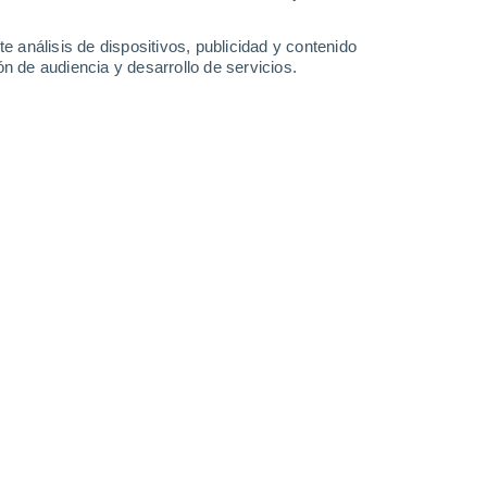
30°
/
18°
26°
/
14°
30°
/
14°
34°
/
16°
e análisis de dispositivos, publicidad y contenido
n de audiencia y desarrollo de servicios.
-
39
km/h
14
-
35
km/h
15
-
36
km/h
7
-
20
km/h
agosto
Norte
5 Medio
5
-
19 km/h
FPS:
6-10
Norte
5 Medio
6
-
21 km/h
FPS:
6-10
Norte
6 Alto
7
-
23 km/h
FPS:
15-25
Norte
5 Medio
6
-
23 km/h
FPS:
6-10