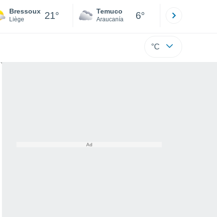
Bressoux
Temuco
Osorno
21°
6°
Liège
Araucanía
Los Lagos
°C