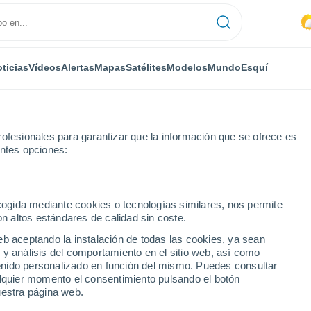
ticias
Vídeos
Alertas
Mapas
Satélites
Modelos
Mundo
Esquí
ofesionales para garantizar que la información que se ofrece es
entes opciones:
ecogida mediante cookies o tecnologías similares, nos permite
on altos estándares de calidad sin coste.
eb aceptando la instalación de todas las cookies, ya sean
 y análisis del comportamiento en el sitio web, así como
...
ntenido personalizado en función del mismo. Puedes consultar
alquier momento el consentimiento pulsando el botón
Por hora
uestra página web.
Intervalos nubosos en las
próximas horas