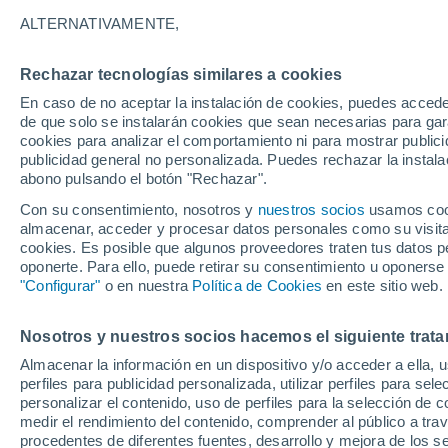
20°
ALTERNATIVAMENTE,
Rechazar tecnologías similares a cookies
UV
5 Medi
En caso de no aceptar la instalación de cookies, puedes accede
Sensación de 20°
FPS
6-10
de que solo se instalarán cookies que sean necesarias para garan
cookies para analizar el comportamiento ni para mostrar publici
publicidad general no personalizada. Puedes rechazar la instala
abono pulsando el botón "Rechazar".
Última hora
La nieve sorprenderá al valle de Chile centro-
Con su consentimiento, nosotros y
nuestros socios
usamos cooki
este fin de semana
almacenar, acceder y procesar datos personales como su visita e
cookies. Es posible que algunos proveedores traten tus datos pe
Tiempo 1 - 7 días
Actualidad
Mapa de nubosidad
oponerte. Para ello, puede retirar su consentimiento u oponerse
"Configurar"
o en nuestra
Política de Cookies
en este sitio web.
Nosotros y nuestros socios hacemos el siguiente trata
Mañana
Domingo
Hoy
Almacenar la información en un dispositivo y/o acceder a ella, 
8 Ago
9 Ago
7 Ago
perfiles para publicidad personalizada, utilizar perfiles para sele
personalizar el contenido, uso de perfiles para la selección de c
medir el rendimiento del contenido, comprender al público a tra
procedentes de diferentes fuentes, desarrollo y mejora de los se