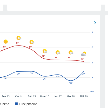
8
36°
34°
33°
6
27°
27°
27°
26°
4
19°
19°
19°
17°
2
16°
16°
13°
mm
Jue
13
Vie
14
Sáb
15
Dom
16
Lun
17
Mar
18
Mié
19
Mínima
Precipitación