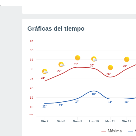
Luz diurna restante
9h 45m
Gráficas del tiempo
45
40
35
31°
30°
30°
30
27°
26°
24°
25
20
18°
15
14°
14°
14°
13°
12°
10
°C
Vie
7
Sáb
8
Dom
9
Lun
10
Mar
11
Mié
12
Máxima