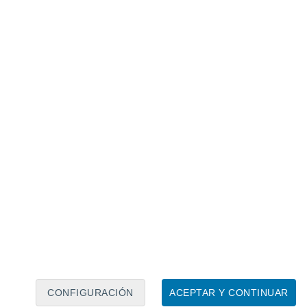
Calendario lunar
Lun
Mar
Mié
Jue
Vie
Sáb
Dom
7
8
9
10
11
12
13
14
15
16
17
18
19
20
CONFIGURACIÓN
ACEPTAR Y CONTINUAR