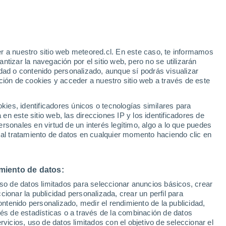
o
r a nuestro sitio web meteored.cl. En este caso, te informamos
tizar la navegación por el sitio web, pero no se utilizarán
dad o contenido personalizado, aunque sí podrás visualizar
ción de cookies y acceder a nuestro sitio web a través de este
sur
es, identificadores únicos o tecnologías similares para
n este sitio web, las direcciones IP y los identificadores de
rsonales en virtud de un interés legítimo, algo a lo que puedes
Satélites
Modelos
 al tratamiento de datos en cualquier momento haciendo clic en
miento de datos:
Lunes
Martes
Miércoles
Jueves
uso de datos limitados para seleccionar anuncios básicos, crear
10 Ago
11 Ago
12 Ago
13 Ago
ccionar la publicidad personalizada, crear un perfil para
ontenido personalizado, medir el rendimiento de la publicidad,
vés de estadísticas o a través de la combinación de datos
rvicios, uso de datos limitados con el objetivo de seleccionar el