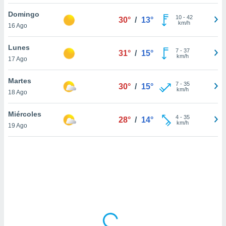
uedes
uestro sitio
Domingo
10
-
42
30°
/
13°
ed.cl. En
km/h
16 Ago
te
 de que
Lunes
talarán
7
-
37
31°
/
15°
km/h
17 Ago
e sean
para
a
Martes
7
-
35
30°
/
15°
por el sitio
km/h
18 Ago
o se
cookies para
Miércoles
4
-
35
28°
/
14°
km/h
19 Ago
nto ni para
licidad o
ado, aunque
sualizar
general no
ada. Puedes
 instalación
y acceder a
io web a
ste abono