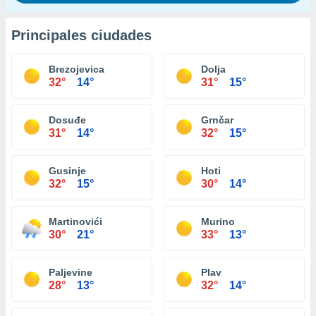
Principales ciudades
Brezojevica
Dolja
32°
14°
31°
15°
Dosuđe
Grnčar
31°
14°
32°
15°
Gusinje
Hoti
32°
15°
30°
14°
Martinovići
Murino
30°
21°
33°
13°
Paljevine
Plav
28°
13°
32°
14°