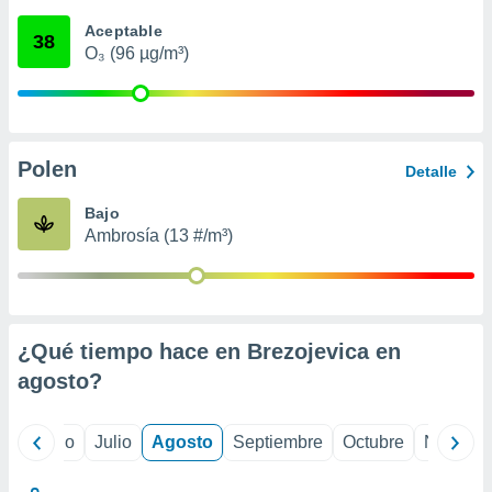
 seleccionar
o.
Aceptable
38
O₃ (96 µg/m³)
calización
precisa e
ión mediante
, publicidad
Polen
Detalle
dos,
 publicidad
Bajo
,
Ambrosía (13 #/m³)
ón de
 desarrollo
s.
tros 1199
ios
¿Qué tiempo hace en Brezojevica en
agosto
?
yo
Junio
Julio
Agosto
Septiembre
Octubre
Noviemb