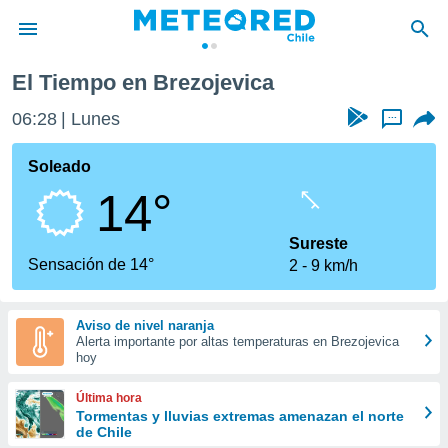
El Tiempo en Brezojevica
privacidad
06:28
Lunes
...
o de
eteored.cl)
borado por
Soleado
es para
14°
ue la
 que se
e calidad.
Sureste
eder a este
Sensación de 14°
2
9 km/h
ediante las
opciones:
Aviso de nivel naranja
ookies y
Alerta importante por altas temperaturas en Brezojevica
e forma
hoy
d digital
Última hora
ada, basada
Tormentas y lluvias extremas amenazan el norte
de Chile
mación