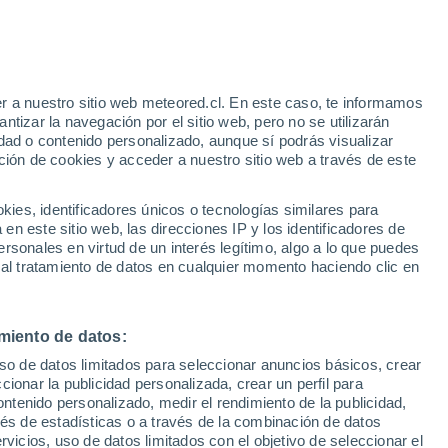
r a nuestro sitio web meteored.cl. En este caso, te informamos
tizar la navegación por el sitio web, pero no se utilizarán
dad o contenido personalizado, aunque sí podrás visualizar
ción de cookies y acceder a nuestro sitio web a través de este
es, identificadores únicos o tecnologías similares para
na
n este sitio web, las direcciones IP y los identificadores de
rsonales en virtud de un interés legítimo, algo a lo que puedes
ites
Modelos
 al tratamiento de datos en cualquier momento haciendo clic en
miento de datos:
omingo
Lunes
Martes
Miércoles
uso de datos limitados para seleccionar anuncios básicos, crear
9 Ago
10 Ago
11 Ago
12 Ago
ccionar la publicidad personalizada, crear un perfil para
ontenido personalizado, medir el rendimiento de la publicidad,
vés de estadísticas o a través de la combinación de datos
rvicios, uso de datos limitados con el objetivo de seleccionar el