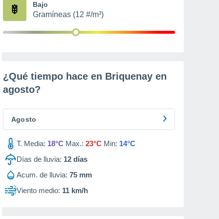
Bajo
Gramíneas (12 #/m³)
¿Qué tiempo hace en Briquenay en
agosto
?
Agosto
T. Media:
18°C
Max.:
23°C
Min:
14°C
Días de lluvia:
12
días
Acum. de lluvia:
75 mm
Viento medio:
11 km/h