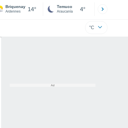
Briquenay
Temuco
Osorno
14°
4°
Ardennes
Araucanía
Los Lagos
°C