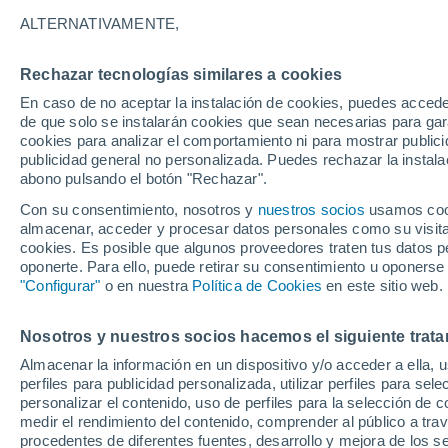
14°
ALTERNATIVAMENTE,
Rechazar tecnologías similares a cookies
Oeste
En caso de no aceptar la instalación de cookies, puedes accede
Sensación de 14°
5
-
9 km/h
de que solo se instalarán cookies que sean necesarias para garan
cookies para analizar el comportamiento ni para mostrar publici
publicidad general no personalizada. Puedes rechazar la instala
abono pulsando el botón "Rechazar".
Predicción
ECMWF actualiza su pronóstico para Chile:
Con su consentimiento, nosotros y
nuestros socios
usamos cooki
agosto, septiembre y octubre mantendrían u
almacenar, acceder y procesar datos personales como su visita e
señal favorable para las lluvias
cookies. Es posible que algunos proveedores traten tus datos pe
Tiempo 1 - 7 días
Actualidad
Mapa de lluvia
Satél
oponerte. Para ello, puede retirar su consentimiento u oponerse
"Configurar"
o en nuestra
Política de Cookies
en este sitio web.
Nosotros y nuestros socios hacemos el siguiente trata
Mañana
Sábado
D
Hoy
Almacenar la información en un dispositivo y/o acceder a ella, 
7 Ago
8 Ago
6 Ago
perfiles para publicidad personalizada, utilizar perfiles para sele
personalizar el contenido, uso de perfiles para la selección de c
medir el rendimiento del contenido, comprender al público a tra
procedentes de diferentes fuentes, desarrollo y mejora de los se