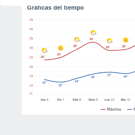
Gráficas del tiempo
45
40
35
33°
29°
29°
29°
30
25°
24°
25
20
17°
15
16°
16°
14°
13°
10
12°
°C
Jue
6
Vie
7
Sáb
8
Dom
9
Lun
10
Mar
11
Máxima