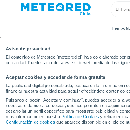
Tiempo
No
Aviso de privacidad
El contenido de Meteored (meteored.cl) ha sido elaborado por pr
de calidad. Puedes acceder a este sitio web mediante las sigui
Aceptar cookies y acceder de forma gratuita
Inicio
Francia
Gran Este
Ardenas
Briquena
La publicidad digital personalizada, basada en la información r
financiar nuestra actividad para seguir ofreciéndote contenido c
El Tiempo en Briquena
Pulsando el botón "Aceptar y continuar", puedes acceder a la w
nuestras o de nuestros socios, que nos permiten el seguimiento
06:31
Jueves
desarrollar un perfil específico para mostrarte publicidad y co
más información en nuestra
Política de Cookies
y retirar en cu
Configuración de cookies
que aparece disponible en el pie de n
Parcialmente nuboso