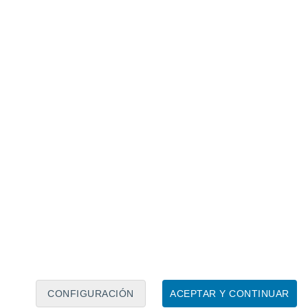
Calendario lunar
Lun
Mar
Mié
Jue
Vie
Sáb
Dom
6
7
8
9
10
11
12
13
14
15
16
17
18
19
CONFIGURACIÓN
ACEPTAR Y CONTINUAR