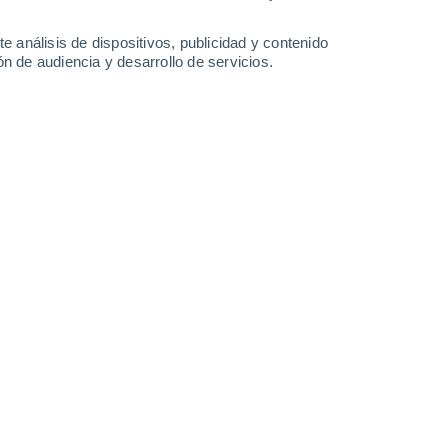
33°
/
16°
29°
/
17°
29°
/
16°
33°
/
19°
e análisis de dispositivos, publicidad y contenido
n de audiencia y desarrollo de servicios.
-
58
km/h
15
-
33
km/h
14
-
26
km/h
17
-
31
km/h
 agosto
uboso
Oeste
0 Bajo
5
-
9 km/h
FPS:
no
uboso
Oeste
0 Bajo
6
-
12 km/h
FPS:
no
uboso
Oeste
1 Bajo
7
-
17 km/h
FPS:
no
Oeste
3 Medio
9
-
22 km/h
FPS:
6-10