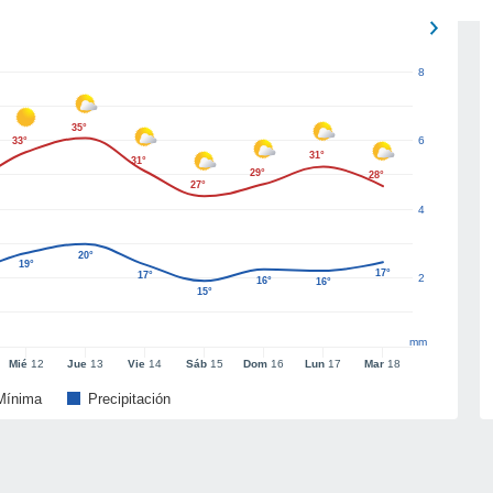
8
35°
6
33°
31°
31°
29°
28°
27°
4
20°
19°
17°
17°
2
16°
16°
15°
mm
Mié
12
Jue
13
Vie
14
Sáb
15
Dom
16
Lun
17
Mar
18
Mínima
Precipitación