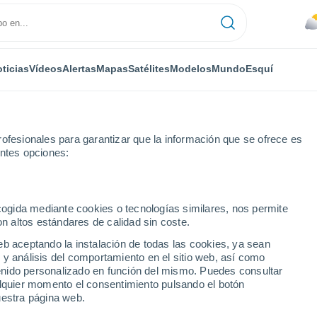
ticias
Vídeos
Alertas
Mapas
Satélites
Modelos
Mundo
Esquí
ofesionales para garantizar que la información que se ofrece es
entes opciones:
y
ecogida mediante cookies o tecnologías similares, nos permite
on altos estándares de calidad sin coste.
y
eb aceptando la instalación de todas las cookies, ya sean
 y análisis del comportamiento en el sitio web, así como
...
ntenido personalizado en función del mismo. Puedes consultar
alquier momento el consentimiento pulsando el botón
Por hora
uestra página web.
Cielos cubiertos en las próximas
horas