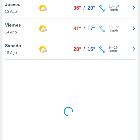
uedes
Jueves
16
-
34
36°
/
20°
uestro sitio
km/h
13 Ago
ed.cl. En
te
Viernes
 de que
13
-
33
31°
/
17°
km/h
talarán
14 Ago
e sean
para
Sábado
9
-
28
28°
/
15°
a
km/h
15 Ago
por el sitio
o se
cookies para
nto ni para
licidad o
ado, aunque
sualizar
general no
ada. Puedes
 instalación
y acceder a
io web a
ste abono