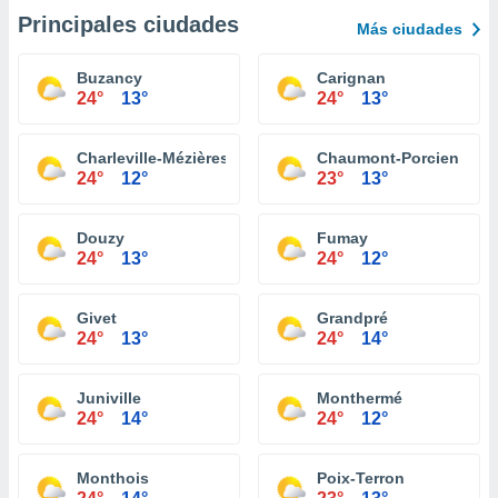
Principales ciudades
Más ciudades
Buzancy
Carignan
24°
13°
24°
13°
Charleville-Mézières
Chaumont-Porcien
24°
12°
23°
13°
Douzy
Fumay
24°
13°
24°
12°
Givet
Grandpré
24°
13°
24°
14°
Juniville
Monthermé
24°
14°
24°
12°
Monthois
Poix-Terron