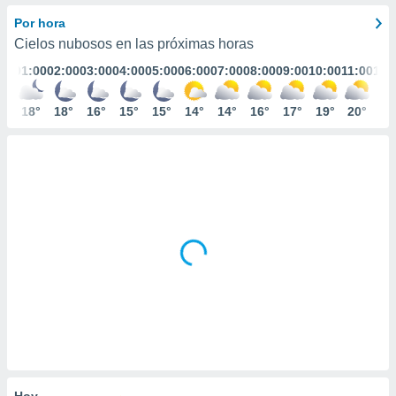
ediante
ecnologías
Por hora
nos permite
Cielos nubosos en las próximas horas
estra
01:00
02:00
03:00
04:00
05:00
06:00
07:00
08:00
09:00
10:00
11:00
12:
ara seguir
e contenido
stándares
18°
18°
16°
15°
15°
14°
14°
16°
17°
19°
20°
21
ACEPTAR
sin coste.
Y
CONTINUAR
 botón
continuar",
der a la
CONFIGURACIÓN
ndo la
 de todas
, ya sean
de nuestros
 nos
 y análisis
tamiento en
b, así como
un perfil
para
ublicidad y
Hoy