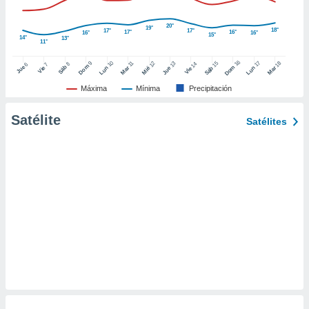
ento u
20°
19°
18°
17°
17°
17°
16°
16°
16°
 de datos
15°
14°
13°
11°
er momento
ic en
16
10
17
9
15
18
11
12
13
14
8
6
7
Dom
Sáb
Dom
Jue
Vie
Lun
Mar
Lun
Sáb
Mar
Mié
Jue
Vie
o en
Máxima
Mínima
Precipitación
 Cookies
en
eb.
Satélite
Satélites
y
socios
el
to de
la
 en un
 y/o acceder
 de datos
ara
 anuncios
ar perfiles