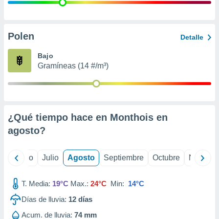
 seleccionar
o.
calización
precisa e
Polen
Detalle
ión mediante
Bajo
, publicidad
Gramíneas (14 #/m³)
dos,
 publicidad
,
ón de
¿Qué tiempo hace en Monthois en
 desarrollo
s.
agosto
?
tros 1199
ios
yo
Junio
Julio
Agosto
Septiembre
Octubre
Noviemb
T. Media:
19°C
Max.:
24°C
Min:
14°C
Días de lluvia:
12
días
Acum. de lluvia:
74 mm