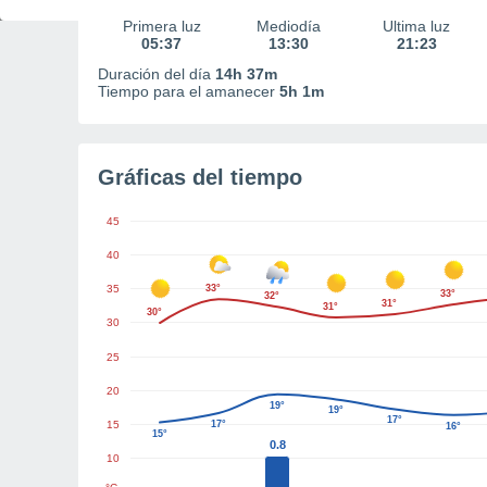
Primera luz
Mediodía
Última luz
05:37
13:30
21:23
Duración del día
14h 37m
Tiempo para el amanecer
5h 1m
Gráficas del tiempo
45
40
35
33°
33°
32°
31°
31°
30°
30
25
20
19°
19°
17°
15
17°
16°
15°
0.8
10