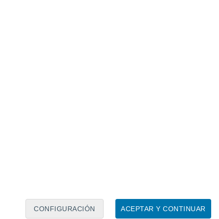
Calendario lunar
Lun
Mar
Mié
Jue
Vie
Sáb
Dom
8
9
10
11
12
13
14
15
16
CONFIGURACIÓN
ACEPTAR Y CONTINUAR