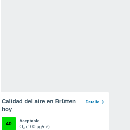
Calidad del aire en Brütten
Detalle
hoy
Aceptable
40
O₃ (100 µg/m³)