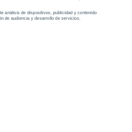
31°
/
19°
31°
/
17°
33°
/
16°
34°
/
17°
e análisis de dispositivos, publicidad y contenido
n de audiencia y desarrollo de servicios.
-
34
km/h
14
-
36
km/h
10
-
25
km/h
9
-
22
km/h
osto
Noreste
0 Bajo
10
-
21 km/h
FPS:
no
Noreste
0 Bajo
10
-
20 km/h
FPS:
no
Noreste
0 Bajo
9
-
18 km/h
FPS:
no
Noreste
0 Bajo
7
-
15 km/h
FPS:
no