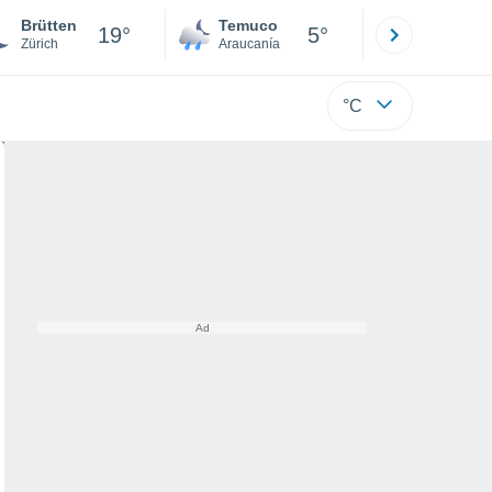
Brütten
Temuco
Osorno
19°
5°
Zürich
Araucanía
Los Lagos
°C