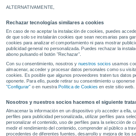
19°
ALTERNATIVAMENTE,
Rechazar tecnologías similares a cookies
Menguant
En caso de no aceptar la instalación de cookies, puedes accede
Iluminada
Sensación de 19°
de que solo se instalarán cookies que sean necesarias para garan
cookies para analizar el comportamiento ni para mostrar publici
publicidad general no personalizada. Puedes rechazar la instala
abono pulsando el botón "Rechazar".
Última hora
Aguanieve, heladas de hasta -3 °C y chubasc
Con su consentimiento, nosotros y
nuestros socios
usamos cooki
marcarán el fin de semana en la RM
almacenar, acceder y procesar datos personales como su visita e
cookies. Es posible que algunos proveedores traten tus datos pe
Tiempo 1 - 7 días
Actualidad
Mapa de temperatura
oponerte. Para ello, puede retirar su consentimiento u oponerse
"Configurar"
o en nuestra
Política de Cookies
en este sitio web.
Nosotros y nuestros socios hacemos el siguiente trata
Mañana
Lunes
Hoy
Almacenar la información en un dispositivo y/o acceder a ella, 
9 Ago
10 Ago
8 Ago
perfiles para publicidad personalizada, utilizar perfiles para sele
personalizar el contenido, uso de perfiles para la selección de c
medir el rendimiento del contenido, comprender al público a tra
procedentes de diferentes fuentes, desarrollo y mejora de los se
50%