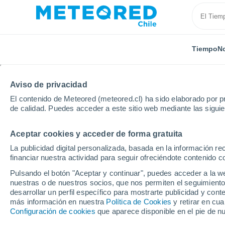
Tiempo
No
Aviso de privacidad
El contenido de Meteored (meteored.cl) ha sido elaborado por pr
de calidad. Puedes acceder a este sitio web mediante las sigui
Aceptar cookies y acceder de forma gratuita
Inicio
Suiza
Zürich
Brütten
La publicidad digital personalizada, basada en la información r
financiar nuestra actividad para seguir ofreciéndote contenido c
El Tiempo en Brütten
Pulsando el botón "Aceptar y continuar", puedes acceder a la w
nuestras o de nuestros socios, que nos permiten el seguimiento
00:36
Sábado
desarrollar un perfil específico para mostrarte publicidad y co
más información en nuestra
Política de Cookies
y retirar en cu
Configuración de cookies
que aparece disponible en el pie de n
Cielo despejado