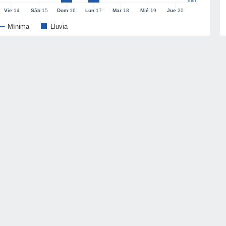
mm
Vie
14
Sáb
15
Dom
16
Lun
17
Mar
18
Mié
19
Jue
20
Mínima
Lluvia