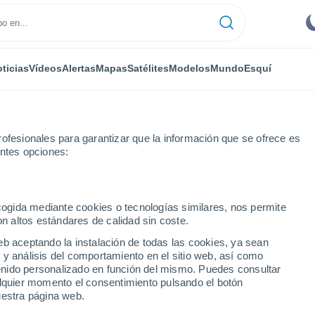
ticias
Vídeos
Alertas
Mapas
Satélites
Modelos
Mundo
Esquí
ofesionales para garantizar que la información que se ofrece es
entes opciones:
ecogida mediante cookies o tecnologías similares, nos permite
on altos estándares de calidad sin coste.
eb aceptando la instalación de todas las cookies, ya sean
 y análisis del comportamiento en el sitio web, así como
...
ntenido personalizado en función del mismo. Puedes consultar
alquier momento el consentimiento pulsando el botón
Por hora
uestra página web.
Cielos despejados en las
próximas horas