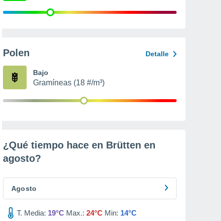
Polen
Detalle
Bajo
Gramíneas (18 #/m³)
¿Qué tiempo hace en Brütten en
agosto
?
Agosto
T. Media:
19°C
Max.:
24°C
Min:
14°C