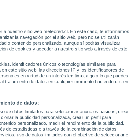
e
r a nuestro sitio web meteored.cl. En este caso, te informamos
:
24%
tizar la navegación por el sitio web, pero no se utilizarán
dad o contenido personalizado, aunque sí podrás visualizar
ción de cookies y acceder a nuestro sitio web a través de este
os
es, identificadores únicos o tecnologías similares para
n este sitio web, las direcciones IP y los identificadores de
rsonales en virtud de un interés legítimo, algo a lo que puedes
Satélites
Modelos
 al tratamiento de datos en cualquier momento haciendo clic en
miento de datos:
Martes
Miércoles
Jueves
Viernes
uso de datos limitados para seleccionar anuncios básicos, crear
11 Ago
12 Ago
13 Ago
14 Ago
ccionar la publicidad personalizada, crear un perfil para
ontenido personalizado, medir el rendimiento de la publicidad,
vés de estadísticas o a través de la combinación de datos
rvicios, uso de datos limitados con el objetivo de seleccionar el