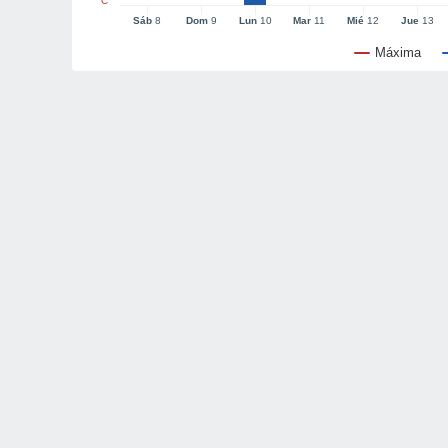
°C
Sáb
8
Dom
9
Lun
10
Mar
11
Mié
12
Jue
13
Máxima