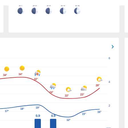
17
18
19
20
21
6
34°
34°
32°
4
28°
24°
23°
22°
2
19°
18°
17°
16°
15°
0.9
0.9
12°