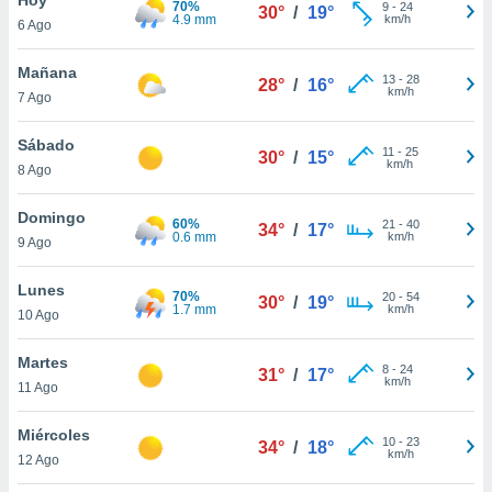
70%
9
-
24
30°
/
19°
4.9 mm
km/h
6 Ago
do en
 mismo.
sultar más
Mañana
13
-
28
28°
/
16°
 en nuestra
km/h
7 Ago
 Cookies
y
ualquier
Sábado
11
-
25
30°
/
15°
km/h
8 Ago
ento
 botón
ación de
Domingo
60%
21
-
40
34°
/
17°
kies
0.6 mm
km/h
9 Ago
 disponible
e nuestra
Lunes
70%
20
-
54
.
30°
/
19°
1.7 mm
km/h
10 Ago
IVAMENTE,
Martes
8
-
24
31°
/
17°
km/h
11 Ago
as
 a cookies
Miércoles
10
-
23
34°
/
18°
km/h
 no aceptar
12 Ago
ón de