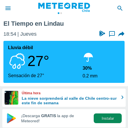
El Tiempo en Lindau
privacidad
18:54
Jueves
...
o de
eteored.cl)
borado por
Lluvia débil
es para
27°
ue la
 que se
e calidad.
30%
eder a este
Sensación de 27°
0.2 mm
ediante las
opciones:
Última hora
ookies y
La nieve sorprenderá al valle de Chile centro-sur
e forma
este fin de semana
d digital
¡Descarga
GRATIS
la app de
Instalar
ada, basada
Meteored!
mación