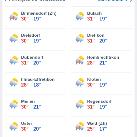
Birmensdorf (Zh)
Bülach
30°
19°
31°
19°
Dielsdorf
Dietikon
30°
19°
31°
20°
Dübendorf
Hombrechtikon
31°
20°
28°
21°
Illnau-Effretikon
Kloten
28°
18°
30°
19°
Meilen
Regensdorf
30°
21°
31°
19°
Uster
Wald (Zh)
30°
20°
25°
17°