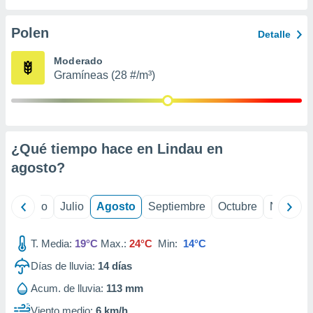
 seleccionar
o.
Polen
Detalle
calización
precisa e
Moderado
ión mediante
Gramíneas (28 #/m³)
, publicidad
dos,
 publicidad
,
¿Qué tiempo hace en Lindau en
ón de
agosto
?
 desarrollo
s.
tros 1199
yo
Junio
Julio
Agosto
Septiembre
Octubre
Noviemb
ios
T. Media:
19°C
Max.:
24°C
Min:
14°C
Días de lluvia:
14
días
Acum. de lluvia:
113 mm
Viento medio:
6 km/h