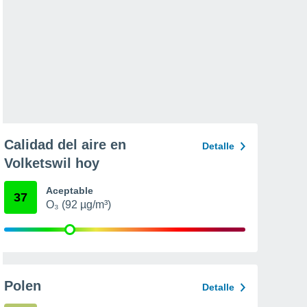
Calidad del aire en
Detalle
Volketswil hoy
Aceptable
37
O₃ (92 µg/m³)
Polen
Detalle