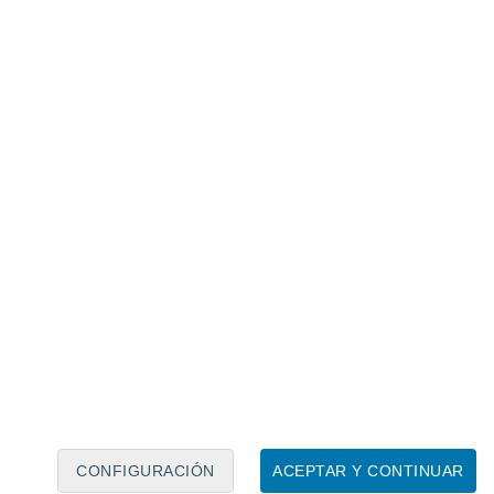
Calendario lunar
Lun
Mar
Mié
Jue
Vie
Sáb
Dom
6
7
8
9
10
11
12
13
14
15
16
17
18
19
CONFIGURACIÓN
ACEPTAR Y CONTINUAR