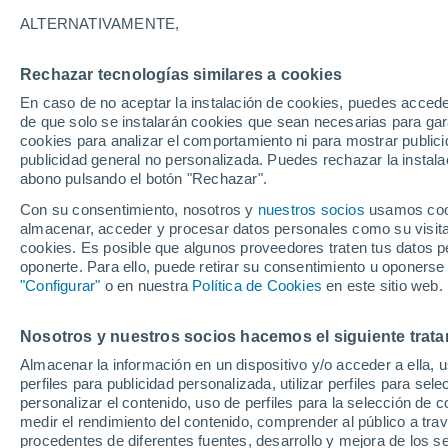
21°
ALTERNATIVAMENTE,
Rechazar tecnologías similares a cookies
Menguant
En caso de no aceptar la instalación de cookies, puedes accede
Iluminada
Sensación de 21°
de que solo se instalarán cookies que sean necesarias para garan
cookies para analizar el comportamiento ni para mostrar publici
publicidad general no personalizada. Puedes rechazar la instala
abono pulsando el botón "Rechazar".
Última hora
La nieve sorprenderá al valle de Chile centro-
Con su consentimiento, nosotros y
nuestros socios
usamos cooki
este fin de semana
almacenar, acceder y procesar datos personales como su visita e
cookies. Es posible que algunos proveedores traten tus datos pe
Tiempo 1 - 7 días
Actualidad
Mapa de nubosidad
oponerte. Para ello, puede retirar su consentimiento u oponerse
"Configurar"
o en nuestra
Política de Cookies
en este sitio web.
Nosotros y nuestros socios hacemos el siguiente trata
Mañana
Sábado
D
Hoy
Almacenar la información en un dispositivo y/o acceder a ella, 
7 Ago
8 Ago
6 Ago
perfiles para publicidad personalizada, utilizar perfiles para sele
personalizar el contenido, uso de perfiles para la selección de c
medir el rendimiento del contenido, comprender al público a tra
procedentes de diferentes fuentes, desarrollo y mejora de los se
80%