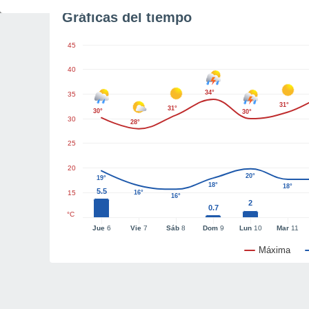
Gráficas del tiempo
45
40
34°
35
31°
31°
30°
30°
30
28°
25
20
20°
19°
18°
18°
5.5
15
16°
16°
2
0.7
°C
Jue
6
Vie
7
Sáb
8
Dom
9
Lun
10
Mar
11
Máxima