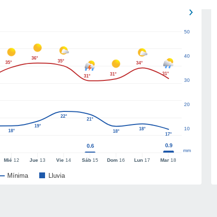
50
40
36°
35°
35°
34°
31°
31°
31°
30
20
22°
21°
19°
10
18°
18°
18°
17°
0.9
0.6
mm
Mié
12
Jue
13
Vie
14
Sáb
15
Dom
16
Lun
17
Mar
18
Mínima
Lluvia