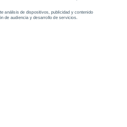
0.7 mm
2 mm
34°
/
18°
30°
/
20°
31°
/
18°
35°
/
18°
e análisis de dispositivos, publicidad y contenido
n de audiencia y desarrollo de servicios.
-
37
km/h
19
-
53
km/h
8
-
23
km/h
8
-
21
km/h
 agosto
Oeste
3 Medio
°
7
-
21 km/h
FPS:
6-10
Oeste
1 Bajo
°
9
-
22 km/h
FPS:
no
Noroeste
1 Bajo
°
7
-
22 km/h
FPS:
no
Noreste
0 Bajo
°
3
-
18 km/h
FPS:
no