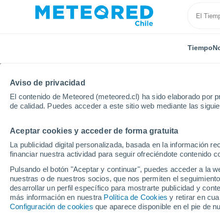
Tiempo
No
Aviso de privacidad
El contenido de Meteored (meteored.cl) ha sido elaborado por pr
de calidad. Puedes acceder a este sitio web mediante las sigui
Aceptar cookies y acceder de forma gratuita
Inicio
Suiza
Zürich
Volketswil
La publicidad digital personalizada, basada en la información r
financiar nuestra actividad para seguir ofreciéndote contenido c
El Tiempo en Volketswi
Pulsando el botón "Aceptar y continuar", puedes acceder a la w
nuestras o de nuestros socios, que nos permiten el seguimiento
22:46
Jueves
desarrollar un perfil específico para mostrarte publicidad y co
más información en nuestra
Política de Cookies
y retirar en cu
Configuración de cookies
que aparece disponible en el pie de n
Nubes y claros