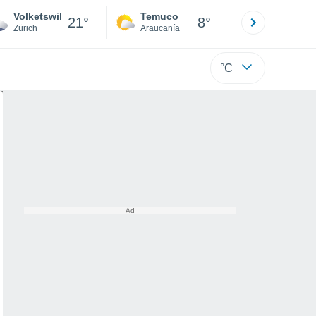
Volketswil
Temuco
Osorno
21°
8°
Zürich
Araucanía
Los Lagos
°C