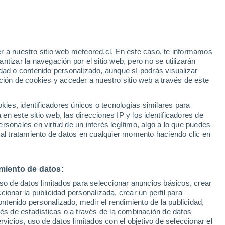
e
r a nuestro sitio web meteored.cl. En este caso, te informamos
:
46%
tizar la navegación por el sitio web, pero no se utilizarán
dad o contenido personalizado, aunque sí podrás visualizar
ción de cookies y acceder a nuestro sitio web a través de este
sur
es, identificadores únicos o tecnologías similares para
n este sitio web, las direcciones IP y los identificadores de
rsonales en virtud de un interés legítimo, algo a lo que puedes
Satélites
Modelos
 al tratamiento de datos en cualquier momento haciendo clic en
miento de datos:
omingo
Lunes
Martes
Miércoles
uso de datos limitados para seleccionar anuncios básicos, crear
9 Ago
10 Ago
11 Ago
12 Ago
ccionar la publicidad personalizada, crear un perfil para
ontenido personalizado, medir el rendimiento de la publicidad,
vés de estadísticas o a través de la combinación de datos
rvicios, uso de datos limitados con el objetivo de seleccionar el
50%
70%