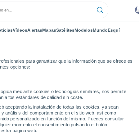
ticias
Vídeos
Alertas
Mapas
Satélites
Modelos
Mundo
Esquí
ofesionales para garantizar que la información que se ofrece es
entes opciones:
ecogida mediante cookies o tecnologías similares, nos permite
on altos estándares de calidad sin coste.
l
eb aceptando la instalación de todas las cookies, ya sean
 y análisis del comportamiento en el sitio web, así como
...
ntenido personalizado en función del mismo. Puedes consultar
alquier momento el consentimiento pulsando el botón
Por hora
uestra página web.
Intervalos nubosos en las
próximas horas