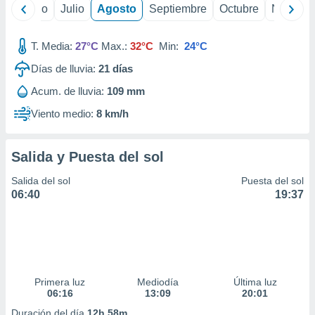
 seleccionar
yo
Junio
Julio
Agosto
Septiembre
Octubre
Noviemb
o.
calización
T. Media:
27°C
Max.:
32°C
Min:
24°C
precisa e
ión mediante
Días de lluvia:
21
días
, publicidad
Acum. de lluvia:
109 mm
Viento medio:
8 km/h
dos,
 publicidad
,
Salida y Puesta del sol
ón de
 desarrollo
Salida del sol
Puesta del sol
s.
06:40
19:37
tros 1199
ios
Primera luz
Mediodía
Última luz
06:16
13:09
20:01
Duración del día
12h 58m