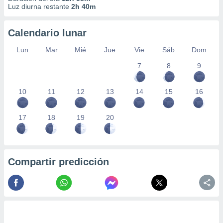
Luz diurna restante
2h 40m
Calendario lunar
Lun
Mar
Mié
Jue
Vie
Sáb
Dom
7
8
9
10
11
12
13
14
15
16
17
18
19
20
Compartir predicción