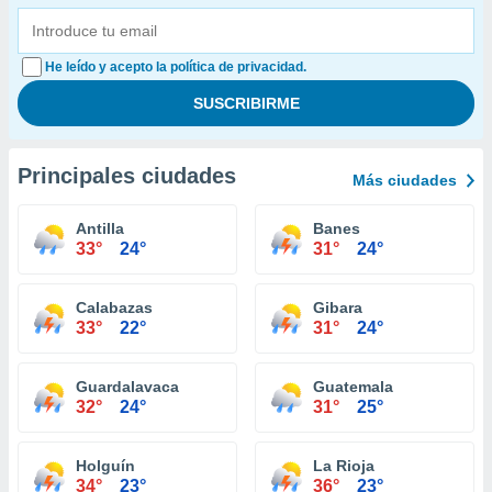
He leído y acepto la política de privacidad.
Principales ciudades
Más ciudades
Antilla
Banes
33°
24°
31°
24°
Calabazas
Gibara
33°
22°
31°
24°
Guardalavaca
Guatemala
32°
24°
31°
25°
Holguín
La Rioja
34°
23°
36°
23°