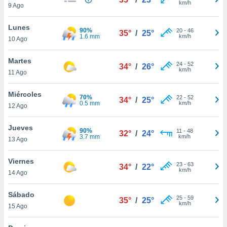
km/h
9 Ago
do en
 mismo.
Lunes
90%
20
-
46
sultar más
35°
/
25°
1.6 mm
km/h
10 Ago
 en nuestra
 Cookies
y
Martes
ualquier
24
-
52
34°
/
26°
km/h
11 Ago
ento
 botón
Miércoles
70%
22
-
52
34°
/
25°
ación de
0.5 mm
km/h
12 Ago
kies
 disponible
Jueves
e nuestra
90%
11
-
48
32°
/
24°
3.7 mm
km/h
.
13 Ago
IVAMENTE,
Viernes
23
-
63
34°
/
22°
km/h
14 Ago
as
Sábado
 a cookies
25
-
59
35°
/
25°
km/h
15 Ago
 no aceptar
ón de