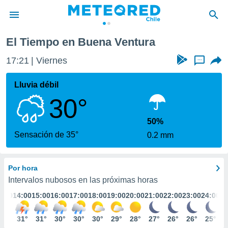
El Tiempo en Buena Ventura
privacidad
17:21
Viernes
...
o de
eteored.cl)
borado por
Lluvia débil
es para
30°
ue la
 que se
e calidad.
50%
eder a este
Sensación de 35°
0.2 mm
ediante las
opciones:
Por hora
ookies y
e forma
Intervalos nubosos en las próximas horas
3:00
14:00
15:00
16:00
17:00
18:00
19:00
20:00
21:00
22:00
23:00
24:00
d digital
ada, basada
33°
31°
31°
30°
30°
30°
29°
28°
27°
26°
26°
25°
mación