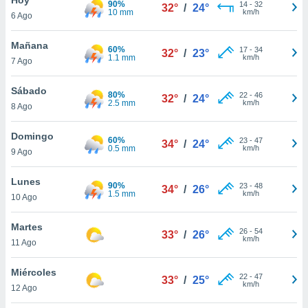
90%
14
-
32
32°
/
24°
10 mm
km/h
6 Ago
do en
 mismo.
sultar más
Mañana
60%
17
-
34
32°
/
23°
 en nuestra
1.1 mm
km/h
7 Ago
 Cookies
y
ualquier
Sábado
80%
22
-
46
32°
/
24°
2.5 mm
km/h
8 Ago
ento
 botón
ación de
Domingo
60%
23
-
47
34°
/
24°
kies
0.5 mm
km/h
9 Ago
 disponible
e nuestra
Lunes
90%
23
-
48
.
34°
/
26°
1.5 mm
km/h
10 Ago
IVAMENTE,
Martes
26
-
54
33°
/
26°
km/h
11 Ago
as
 a cookies
Miércoles
22
-
47
33°
/
25°
km/h
 no aceptar
12 Ago
ón de