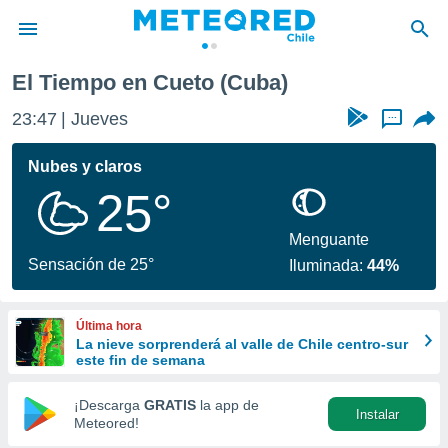
El Tiempo en Cueto (Cuba)
privacidad
23:47
Jueves
...
o de
eteored.cl)
borado por
Nubes y claros
es para
25°
ue la
 que se
e calidad.
Menguante
eder a este
Sensación de 25°
Iluminada:
44%
ediante las
opciones:
Última hora
ookies y
La nieve sorprenderá al valle de Chile centro-sur
e forma
este fin de semana
d digital
¡Descarga
GRATIS
la app de
Instalar
ada, basada
Meteored!
mación