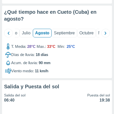
 seleccionar
o.
¿Qué tiempo hace en Cueto (Cuba) en
calización
precisa e
agosto
?
ión mediante
, publicidad
yo
Junio
Julio
Agosto
Septiembre
Octubre
Noviemb
dos,
T. Media:
28°C
Max.:
33°C
Min:
25°C
 publicidad
,
Días de lluvia:
18
días
ón de
 desarrollo
Acum. de lluvia:
90 mm
s.
Viento medio:
11 km/h
tros 1199
ios
Salida y Puesta del sol
Salida del sol
Puesta del sol
06:40
19:38