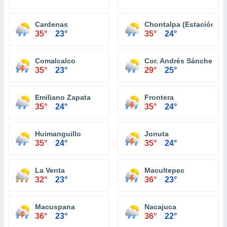
Cardenas
Chontalpa (Estación Ch
35°
23°
35°
24°
Comalcalco
Cor. Andrés Sánchez M
35°
23°
29°
25°
Emiliano Zapata
Frontera
35°
24°
35°
24°
Huimanguillo
Jonuta
35°
24°
35°
24°
La Venta
Macultepec
32°
23°
36°
23°
Macuspana
Nacajuca
36°
23°
36°
22°