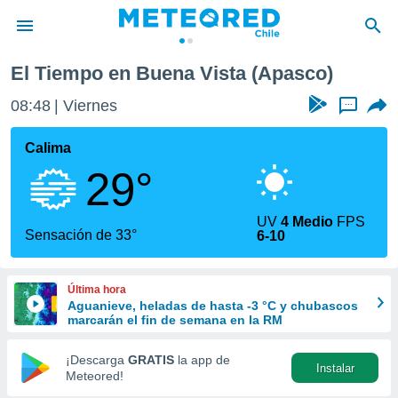
El Tiempo en Buena Vista (Apasco)
privacidad
08:48
Viernes
...
o de
eteored.cl)
borado por
Calima
es para
29°
ue la
 que se
e calidad.
UV
4 Medio
FPS
eder a este
Sensación de 33°
6-10
ediante las
opciones:
Última hora
ookies y
Aguanieve, heladas de hasta -3 °C y chubascos
e forma
marcarán el fin de semana en la RM
d digital
¡Descarga
GRATIS
la app de
Instalar
ada, basada
Meteored!
mación