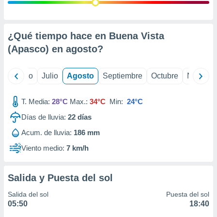
 seleccionar
o.
calización
precisa e
¿Qué tiempo hace en Buena Vista
ión mediante
(Apasco) en
agosto
?
, publicidad
yo
Junio
Julio
Agosto
Septiembre
Octubre
Noviemb
dos,
 publicidad
,
T. Media:
28°C
Max.:
34°C
Min:
24°C
ón de
Días de lluvia:
22
días
 desarrollo
s.
Acum. de lluvia:
186 mm
tros 1199
Viento medio:
7 km/h
ios
Salida y Puesta del sol
Salida del sol
Puesta del sol
05:50
18:40