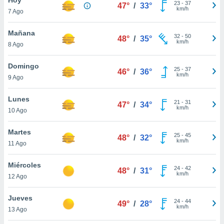
23
-
37
47°
/
33°
km/h
7 Ago
do en
 mismo.
sultar más
Mañana
32
-
50
48°
/
35°
 en nuestra
km/h
8 Ago
 Cookies
y
ualquier
Domingo
25
-
37
46°
/
36°
km/h
9 Ago
ento
 botón
ación de
Lunes
21
-
31
47°
/
34°
kies
km/h
10 Ago
 disponible
e nuestra
Martes
25
-
45
.
48°
/
32°
km/h
11 Ago
IVAMENTE,
Miércoles
24
-
42
48°
/
31°
km/h
12 Ago
as
 a cookies
Jueves
24
-
44
49°
/
28°
km/h
 no aceptar
13 Ago
ón de