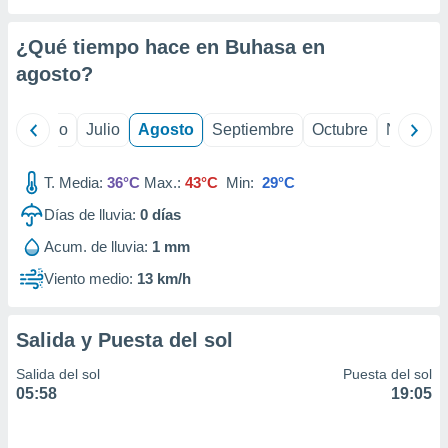
 seleccionar
o.
¿Qué tiempo hace en Buhasa en
calización
precisa e
agosto
?
ión mediante
, publicidad
yo
Junio
Julio
Agosto
Septiembre
Octubre
Noviemb
dos,
T. Media:
36°C
Max.:
43°C
Min:
29°C
 publicidad
,
Días de lluvia:
0
días
ón de
 desarrollo
Acum. de lluvia:
1 mm
s.
Viento medio:
13 km/h
tros 1199
ios
Salida y Puesta del sol
Salida del sol
Puesta del sol
05:58
19:05