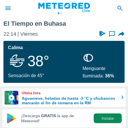
El Tiempo en Buhasa
privacidad
22:14
Viernes
...
o de
eteored.cl)
borado por
Calima
es para
38°
ue la
 que se
e calidad.
Menguante
eder a este
Sensación de 45°
Iluminada:
36%
ediante las
opciones:
Última hora
ookies y
Aguanieve, heladas de hasta -3 °C y chubascos
e forma
marcarán el fin de semana en la RM
d digital
¡Descarga
GRATIS
la app de
Instalar
ada, basada
Meteored!
mación