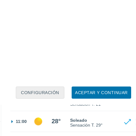
27°
Calima
23:00
Sensación T.
27°
24°
Cielo despejado
02:00
Sensación T.
25°
22°
Nubes y claros
05:00
Sensación T.
24°
CONFIGURACIÓN
ACEPTAR Y CONTINUAR
21°
Soleado
08:00
Sensación T.
21°
28°
Soleado
11:00
Sensación T.
29°