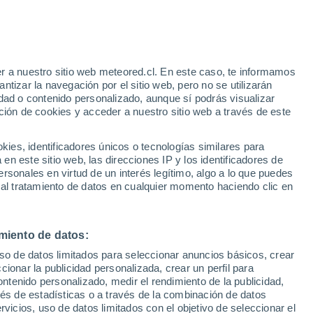
Las Cabezas de San Juan
r a nuestro sitio web meteored.cl. En este caso, te informamos
VIENTO
PRECIPITACIÓN
tizar la navegación por el sitio web, pero no se utilizarán
dad o contenido personalizado, aunque sí podrás visualizar
12
15
18
21
00
03
06
09
12
15
18
21
00
ción de cookies y acceder a nuestro sitio web a través de este
es, identificadores únicos o tecnologías similares para
n este sitio web, las direcciones IP y los identificadores de
rsonales en virtud de un interés legítimo, algo a lo que puedes
37°
36°
36°
 al tratamiento de datos en cualquier momento haciendo clic en
35°
33°
31°
30°
miento de datos:
28°
27°
uso de datos limitados para seleccionar anuncios básicos, crear
25°
ccionar la publicidad personalizada, crear un perfil para
24°
22°
ontenido personalizado, medir el rendimiento de la publicidad,
21°
vés de estadísticas o a través de la combinación de datos
rvicios, uso de datos limitados con el objetivo de seleccionar el