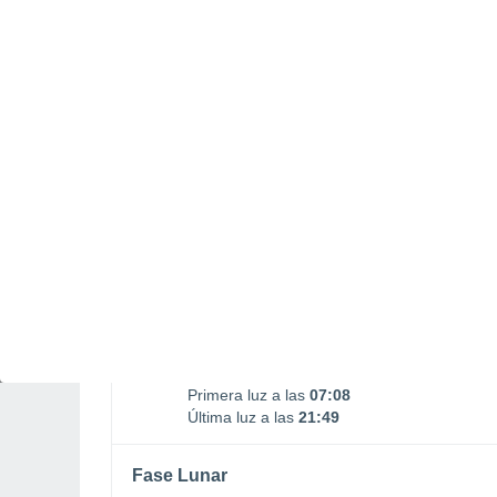
Salida Luna
Puesta Luna
03:21
19:08
LUNES, 10 DE AGOSTO
La mayor parte del día
Soleado
Salida del sol a las
07:36
Puesta del sol a las
21:21
Primera luz a las
07:08
Última luz a las
21:49
Fase Lunar