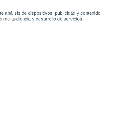
e análisis de dispositivos, publicidad y contenido
Lunes
10
n de audiencia y desarrollo de servicios.
en Las Cabezas de San Juan
26°
Cielo despejado
02:00
Sensación T.
26°
24°
Cielo despejado
05:00
Sensación T.
25°
23°
Soleado
08:00
Sensación T.
25°
31°
Soleado
11:00
Sensación T.
30°