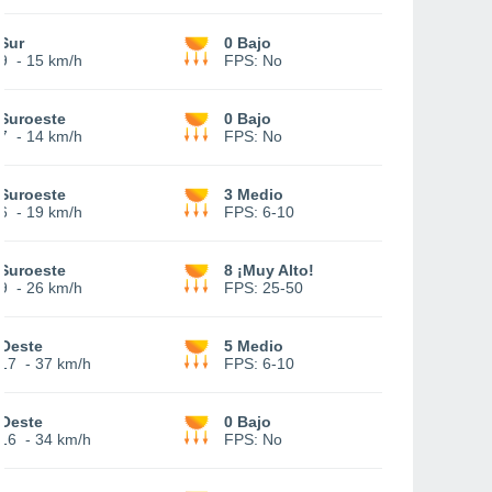
Sur
0 Bajo
9
-
15 km/h
FPS:
No
Suroeste
0 Bajo
7
-
14 km/h
FPS:
No
Suroeste
3 Medio
6
-
19 km/h
FPS:
6-10
Suroeste
8 ¡Muy Alto!
9
-
26 km/h
FPS:
25-50
Oeste
5 Medio
17
-
37 km/h
FPS:
6-10
Oeste
0 Bajo
16
-
34 km/h
FPS:
No