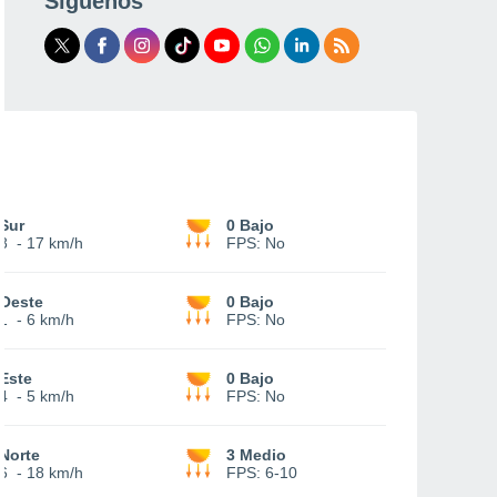
Síguenos
Sur
0 Bajo
8
-
17 km/h
FPS:
No
Oeste
0 Bajo
1
-
6 km/h
FPS:
No
Este
0 Bajo
4
-
5 km/h
FPS:
No
Norte
3 Medio
6
-
18 km/h
FPS:
6-10