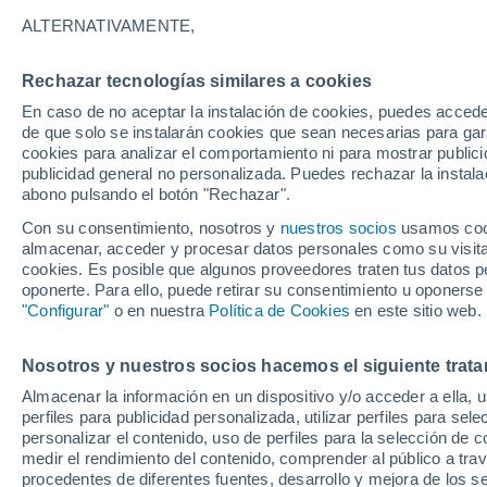
ALTERNATIVAMENTE,
Gráfica del tiempo por horas en 
Rechazar tecnologías similares a cookies
En caso de no aceptar la instalación de cookies, puedes accede
SÍMBOLO
TEMPERATURA
de que solo se instalarán cookies que sean necesarias para garan
cookies para analizar el comportamiento ni para mostrar publici
00
03
06
09
12
15
18
21
00
03
06
09
publicidad general no personalizada. Puedes rechazar la instala
abono pulsando el botón "Rechazar".
Con su consentimiento, nosotros y
nuestros socios
usamos cooki
almacenar, acceder y procesar datos personales como su visita e
38°
cookies. Es posible que algunos proveedores traten tus datos pe
37°
oponerte. Para ello, puede retirar su consentimiento u oponerse
34°
"Configurar"
o en nuestra
Política de Cookies
en este sitio web.
31°
Nosotros y nuestros socios hacemos el siguiente trata
28°
26°
Almacenar la información en un dispositivo y/o acceder a ella, 
26°
24°
perfiles para publicidad personalizada, utilizar perfiles para sele
24°
23°
23°
personalizar el contenido, uso de perfiles para la selección de c
medir el rendimiento del contenido, comprender al público a tra
procedentes de diferentes fuentes, desarrollo y mejora de los se