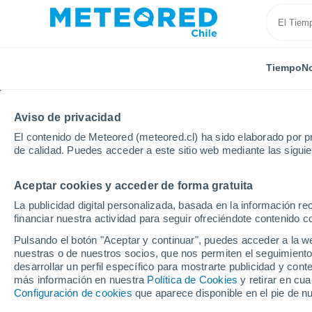
Tiempo
No
Aviso de privacidad
El contenido de Meteored (meteored.cl) ha sido elaborado por pr
de calidad. Puedes acceder a este sitio web mediante las sigui
Aceptar cookies y acceder de forma gratuita
Inicio
España
Andalucía
Provincia de Sevilla
La publicidad digital personalizada, basada en la información r
financiar nuestra actividad para seguir ofreciéndote contenido c
El tiempo en Las Cabe
Pulsando el botón "Aceptar y continuar", puedes acceder a la w
hora
nuestras o de nuestros socios, que nos permiten el seguimiento
desarrollar un perfil específico para mostrarte publicidad y co
más información en nuestra
Política de Cookies
y retirar en cu
Configuración de cookies
que aparece disponible en el pie de n
Tiempo 1 - 7 días
Por horas