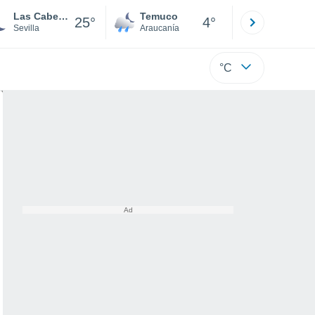
Las Cabezas de San Juan
Temuco
Osorno
25°
4°
Sevilla
Araucanía
Los Lagos
°C