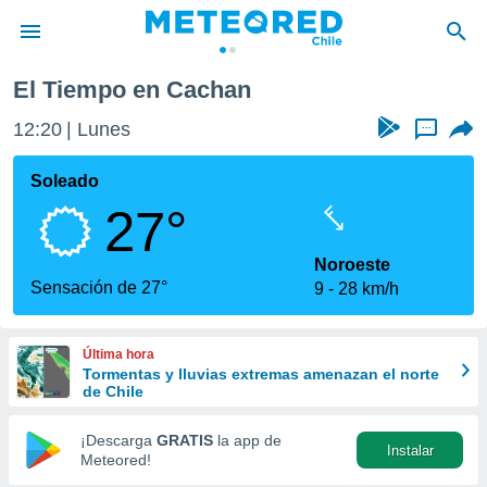
El Tiempo en Cachan
privacidad
12:20
Lunes
...
o de
eteored.cl)
borado por
Soleado
es para
27°
ue la
 que se
e calidad.
Noroeste
eder a este
Sensación de 27°
9
28 km/h
ediante las
opciones:
Última hora
ookies y
Tormentas y lluvias extremas amenazan el norte
e forma
de Chile
d digital
¡Descarga
GRATIS
la app de
Instalar
ada, basada
Meteored!
mación