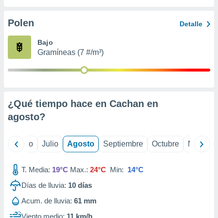
 seleccionar
o.
Polen
Detalle
calización
precisa e
Bajo
ión mediante
Gramíneas (7 #/m³)
, publicidad
dos,
 publicidad
,
¿Qué tiempo hace en Cachan en
ón de
agosto
?
 desarrollo
s.
tros 1199
yo
Junio
Julio
Agosto
Septiembre
Octubre
Noviemb
ios
T. Media:
19°C
Max.:
24°C
Min:
14°C
Días de lluvia:
10
días
Acum. de lluvia:
61 mm
Viento medio:
11 km/h