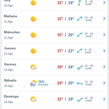
11
-
29
32°
/
19°
km/h
10 Ago
do en
 mismo.
sultar más
Mañana
12
-
31
32°
/
19°
 en nuestra
km/h
11 Ago
 Cookies
y
ualquier
Miércoles
10
-
26
35°
/
20°
km/h
12 Ago
ento
 botón
ación de
Jueves
9
-
23
37°
/
22°
kies
km/h
13 Ago
 disponible
e nuestra
Viernes
15
-
40
.
39°
/
24°
km/h
14 Ago
IVAMENTE,
Sábado
70%
13
-
42
29°
/
20°
0.8 mm
km/h
15 Ago
as
 a cookies
Domingo
12
-
32
32°
/
19°
km/h
 no aceptar
16 Ago
ón de