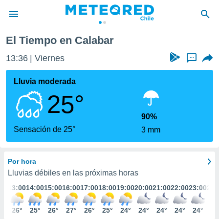
El Tiempo en Calabar
privacidad
13:36
Viernes
...
o de
eteored.cl)
borado por
Lluvia moderada
es para
25°
ue la
 que se
e calidad.
90%
eder a este
Sensación de 25°
3 mm
ediante las
opciones:
Por hora
ookies y
e forma
Lluvias débiles en las próximas horas
:00
13:00
14:00
15:00
16:00
17:00
18:00
19:00
20:00
21:00
22:00
23:00
24:
d digital
ada, basada
9°
26°
25°
26°
27°
26°
25°
24°
24°
24°
24°
24°
24
mación