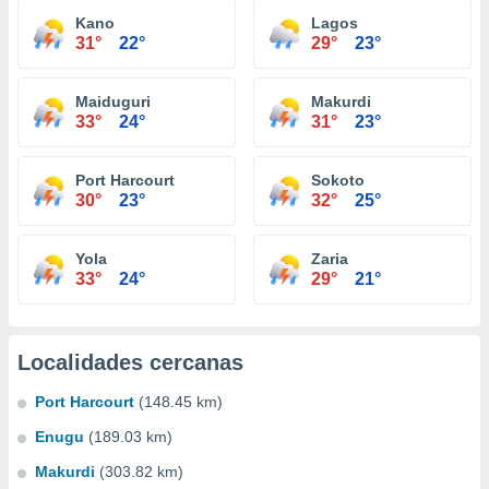
Kano
Lagos
31°
22°
29°
23°
Maiduguri
Makurdi
33°
24°
31°
23°
Port Harcourt
Sokoto
30°
23°
32°
25°
Yola
Zaria
33°
24°
29°
21°
Localidades cercanas
Port Harcourt
(148.45 km)
Enugu
(189.03 km)
Makurdi
(303.82 km)