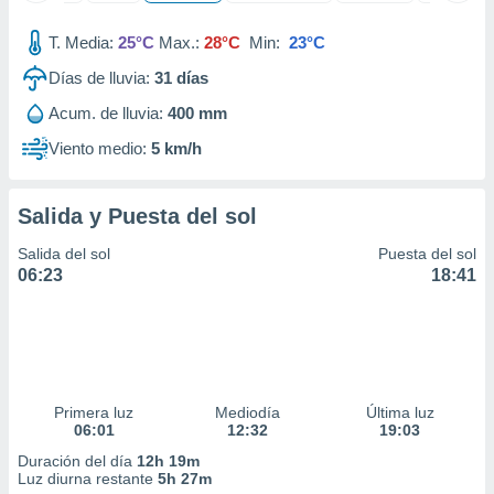
 seleccionar
o.
T. Media:
25°C
Max.:
28°C
Min:
23°C
calización
Días de lluvia:
31
días
precisa e
ión mediante
Acum. de lluvia:
400 mm
, publicidad
Viento medio:
5 km/h
dos,
 publicidad
Salida y Puesta del sol
,
ón de
Salida del sol
Puesta del sol
 desarrollo
06:23
18:41
s.
tros 1199
ios
Primera luz
Mediodía
Última luz
06:01
12:32
19:03
Duración del día
12h 19m
Luz diurna restante
5h 27m