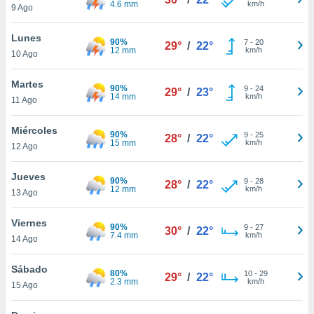
4.6 mm
km/h
9 Ago
do en
 mismo.
Lunes
90%
7
-
20
sultar más
29°
/
22°
12 mm
km/h
10 Ago
 en nuestra
 Cookies
y
Martes
ualquier
90%
9
-
24
29°
/
23°
14 mm
km/h
11 Ago
ento
 botón
Miércoles
90%
9
-
25
28°
/
22°
ación de
15 mm
km/h
12 Ago
kies
 disponible
Jueves
e nuestra
90%
9
-
28
28°
/
22°
12 mm
km/h
.
13 Ago
IVAMENTE,
Viernes
90%
9
-
27
30°
/
22°
7.4 mm
km/h
14 Ago
as
Sábado
 a cookies
80%
10
-
29
29°
/
22°
2.3 mm
km/h
15 Ago
 no aceptar
ón de