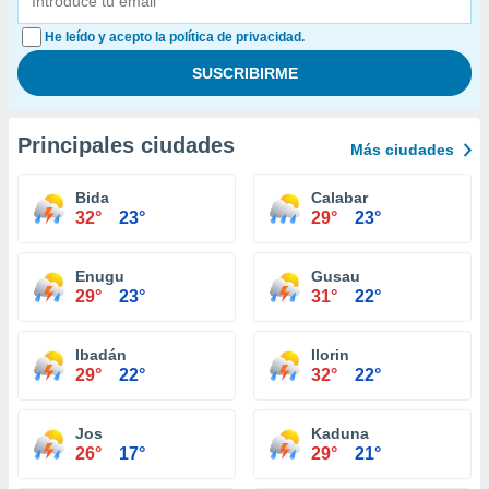
He leído y acepto la política de privacidad.
Principales ciudades
Más ciudades
Bida
Calabar
32°
23°
29°
23°
Enugu
Gusau
29°
23°
31°
22°
Ibadán
Ilorin
29°
22°
32°
22°
Jos
Kaduna
26°
17°
29°
21°