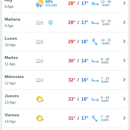
60%
13
-
39
28°
/
17°
0.6 mm
km/h
8 Ago
do en
 mismo.
sultar más
Mañana
12
-
31
28°
/
17°
 en nuestra
km/h
9 Ago
 Cookies
y
ualquier
Lunes
12
-
31
29°
/
16°
km/h
10 Ago
ento
 botón
ación de
Martes
9
-
28
30°
/
14°
kies
km/h
11 Ago
 disponible
e nuestra
Miércoles
7
-
23
.
32°
/
16°
km/h
12 Ago
IVAMENTE,
Jueves
6
-
24
33°
/
16°
km/h
13 Ago
as
 a cookies
Viernes
7
-
25
31°
/
17°
km/h
 no aceptar
14 Ago
ón de