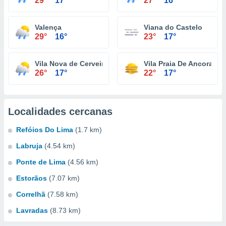
29°
17°
27°
16°
Valença
Viana do Castelo
29°
16°
23°
17°
Vila Nova de Cerveira
Vila Praia De Ancora
26°
17°
22°
17°
Localidades cercanas
Refóios Do Lima
(1.7 km)
Labruja
(4.54 km)
Ponte de Lima
(4.56 km)
Estorãos
(7.07 km)
Correlhã
(7.58 km)
Lavradas
(8.73 km)