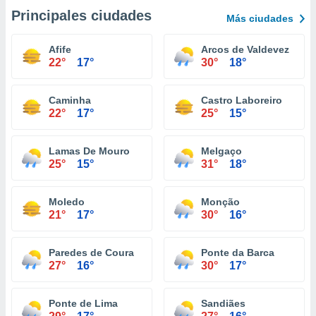
Principales ciudades
Más ciudades
Afife
Arcos de Valdevez
22°
17°
30°
18°
Caminha
Castro Laboreiro
22°
17°
25°
15°
Lamas De Mouro
Melgaço
25°
15°
31°
18°
Moledo
Monção
21°
17°
30°
16°
Paredes de Coura
Ponte da Barca
27°
16°
30°
17°
Ponte de Lima
Sandiães