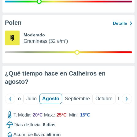
 seleccionar
o.
calización
precisa e
Polen
Detalle
ión mediante
Moderado
, publicidad
Gramíneas (32 #/m³)
dos,
 publicidad
,
ón de
¿Qué tiempo hace en Calheiros en
 desarrollo
s.
agosto
?
tros 1199
ios
yo
Junio
Julio
Agosto
Septiembre
Octubre
Noviemb
T. Media:
20°C
Max.:
25°C
Min:
15°C
Días de lluvia:
6
días
Acum. de lluvia:
56 mm