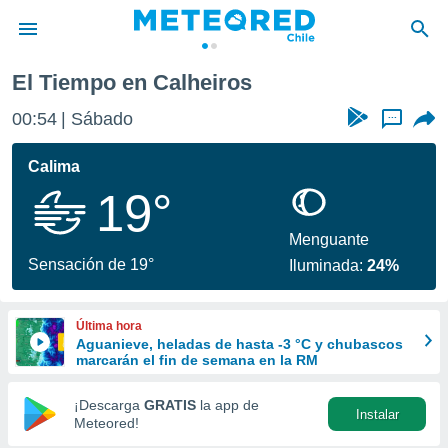
El Tiempo en Calheiros
privacidad
00:54
Sábado
...
o de
eteored.cl)
borado por
Calima
es para
19°
ue la
 que se
e calidad.
Menguante
eder a este
Sensación de 19°
Iluminada:
24%
ediante las
opciones:
Última hora
ookies y
Aguanieve, heladas de hasta -3 °C y chubascos
e forma
marcarán el fin de semana en la RM
d digital
¡Descarga
GRATIS
la app de
Instalar
ada, basada
Meteored!
mación