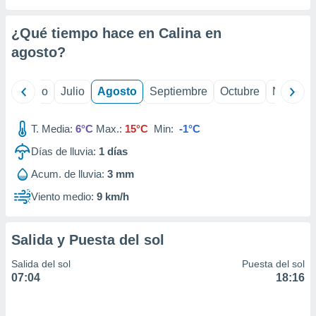
 seleccionar
o.
¿Qué tiempo hace en Calina en
calización
precisa e
agosto
?
ión mediante
, publicidad
yo
Junio
Julio
Agosto
Septiembre
Octubre
Noviemb
dos,
T. Media:
6°C
Max.:
15°C
Min:
-1°C
 publicidad
,
Días de lluvia:
1
días
ón de
 desarrollo
Acum. de lluvia:
3 mm
s.
Viento medio:
9 km/h
tros 1199
ios
Salida y Puesta del sol
Salida del sol
Puesta del sol
07:04
18:16