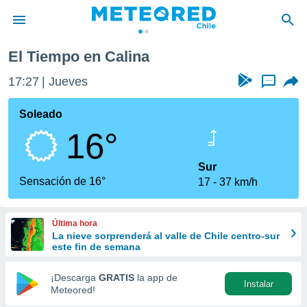
El Tiempo en Calina
privacidad
17:27
Jueves
...
o de
eteored.cl)
borado por
Soleado
es para
16°
ue la
 que se
e calidad.
Sur
eder a este
Sensación de 16°
17
37 km/h
ediante las
opciones:
Última hora
ookies y
La nieve sorprenderá al valle de Chile centro-sur
e forma
este fin de semana
d digital
¡Descarga
GRATIS
la app de
Instalar
ada, basada
Meteored!
mación