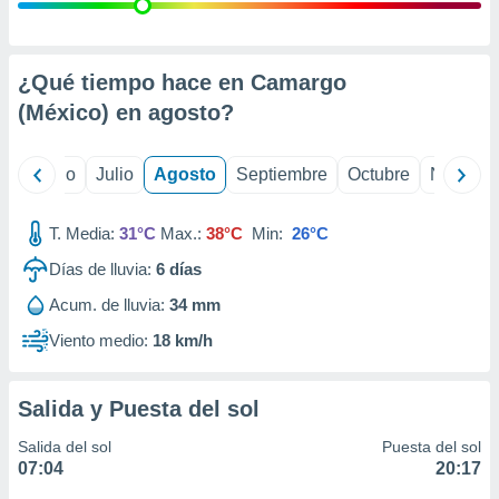
 seleccionar
o.
calización
precisa e
¿Qué tiempo hace en Camargo
ión mediante
(México) en
agosto
?
, publicidad
yo
Junio
Julio
Agosto
Septiembre
Octubre
Noviemb
dos,
 publicidad
,
T. Media:
31°C
Max.:
38°C
Min:
26°C
ón de
Días de lluvia:
6
días
 desarrollo
s.
Acum. de lluvia:
34 mm
tros 1199
Viento medio:
18 km/h
ios
Salida y Puesta del sol
Salida del sol
Puesta del sol
07:04
20:17