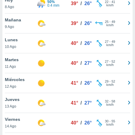
50%
22
-
41
39°
/
26°
0.4 mm
km/h
8 Ago
do en
 mismo.
sultar más
Mañana
25
-
49
39°
/
26°
 en nuestra
km/h
9 Ago
 Cookies
y
ualquier
Lunes
27
-
49
40°
/
26°
km/h
10 Ago
ento
 botón
ación de
Martes
27
-
52
40°
/
27°
kies
km/h
11 Ago
 disponible
e nuestra
Miércoles
29
-
52
.
41°
/
26°
km/h
12 Ago
IVAMENTE,
Jueves
32
-
58
41°
/
27°
km/h
13 Ago
as
 a cookies
Viernes
30
-
55
40°
/
26°
km/h
 no aceptar
14 Ago
ón de