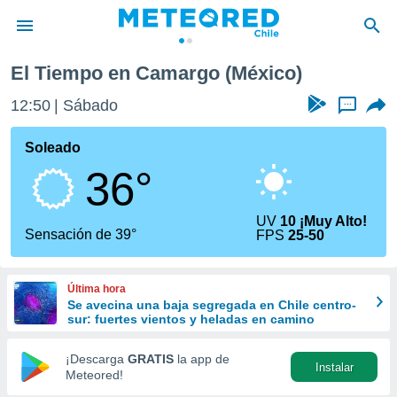
El Tiempo en Camargo (México)
privacidad
12:50
Sábado
...
o de
eteored.cl)
borado por
Soleado
es para
36°
ue la
 que se
e calidad.
UV
10 ¡Muy Alto!
eder a este
Sensación de 39°
FPS
25-50
ediante las
opciones:
Última hora
ookies y
Se avecina una baja segregada en Chile centro-
e forma
sur: fuertes vientos y heladas en camino
d digital
¡Descarga
GRATIS
la app de
Instalar
ada, basada
Meteored!
mación