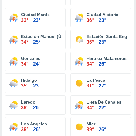
Ciudad Mante
Ciudad Victoria
33°
23°
36°
23°
Estación Manuel (Úrsulo Galván)
Estación Santa Engraci
34°
25°
36°
25°
Gonzales
Heroica Matamoros
34°
24°
34°
26°
Hidalgo
La Pesca
35°
23°
31°
27°
Laredo
Llera De Canales
39°
26°
34°
22°
Los Ángeles
Mier
39°
26°
39°
26°