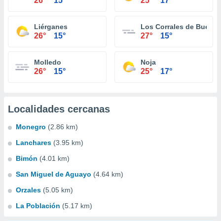
26°
15°
25°
17°
Liérganes
Los Corrales de Buelna
26°
15°
27°
15°
Molledo
Noja
26°
15°
25°
17°
Localidades cercanas
Monegro
(2.86 km)
Lanchares
(3.95 km)
Bimón
(4.01 km)
San Miguel de Aguayo
(4.64 km)
Orzales
(5.05 km)
La Población
(5.17 km)