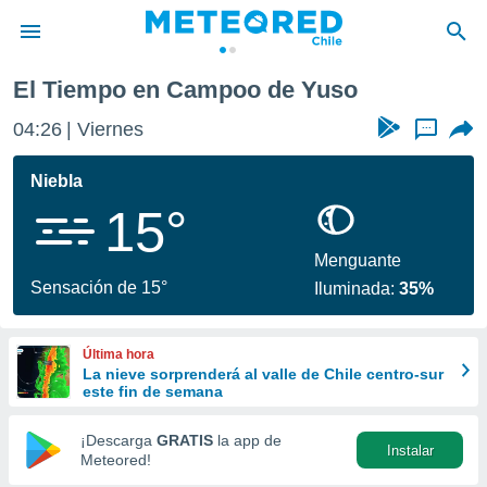
El Tiempo en Campoo de Yuso
privacidad
04:26
Viernes
...
o de
eteored.cl)
borado por
Niebla
es para
15°
ue la
 que se
e calidad.
Menguante
eder a este
Sensación de 15°
Iluminada:
35%
ediante las
opciones:
Última hora
ookies y
La nieve sorprenderá al valle de Chile centro-sur
e forma
este fin de semana
d digital
¡Descarga
GRATIS
la app de
Instalar
ada, basada
Meteored!
mación