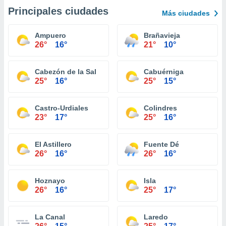
Principales ciudades
Más ciudades
Ampuero
Brañavieja
26°
16°
21°
10°
Cabezón de la Sal
Cabuérniga
25°
16°
25°
15°
Castro-Urdiales
Colindres
23°
17°
25°
16°
El Astillero
Fuente Dé
26°
16°
26°
16°
Hoznayo
Isla
26°
16°
25°
17°
La Canal
Laredo