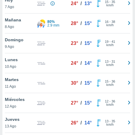
15
-
35
24°
/
13°
km/h
7 Ago
do en
 mismo.
sultar más
Mañana
80%
16
-
38
28°
/
15°
 en nuestra
2.9 mm
km/h
8 Ago
 Cookies
y
ualquier
Domingo
19
-
41
23°
/
15°
km/h
9 Ago
ento
 botón
ación de
Lunes
13
-
31
24°
/
14°
kies
km/h
10 Ago
 disponible
e nuestra
Martes
15
-
36
.
30°
/
15°
km/h
11 Ago
IVAMENTE,
Miércoles
12
-
36
27°
/
15°
km/h
12 Ago
as
 a cookies
Jueves
13
-
35
26°
/
14°
km/h
 no aceptar
13 Ago
ón de