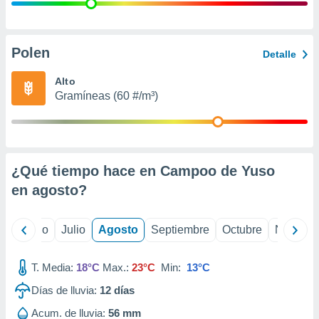
 seleccionar
o.
calización
precisa e
Polen
Detalle
ión mediante
Alto
, publicidad
Gramíneas (60 #/m³)
dos,
 publicidad
,
ón de
¿Qué tiempo hace en Campoo de Yuso
 desarrollo
s.
en
agosto
?
tros 1199
ios
yo
Junio
Julio
Agosto
Septiembre
Octubre
Noviemb
T. Media:
18°C
Max.:
23°C
Min:
13°C
Días de lluvia:
12
días
Acum. de lluvia:
56 mm