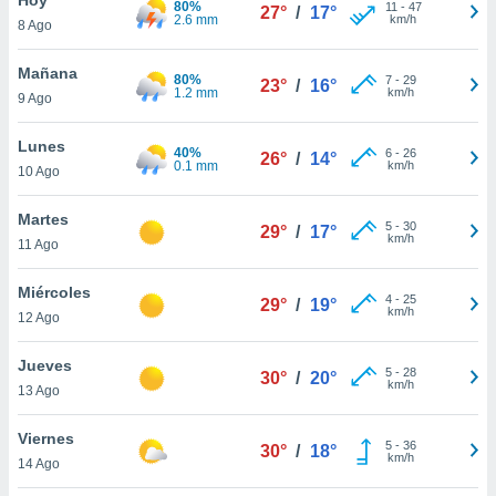
80%
11
-
47
27°
/
17°
2.6 mm
km/h
8 Ago
do en
 mismo.
sultar más
Mañana
80%
7
-
29
23°
/
16°
 en nuestra
1.2 mm
km/h
9 Ago
 Cookies
y
ualquier
Lunes
40%
6
-
26
26°
/
14°
0.1 mm
km/h
10 Ago
ento
 botón
ación de
Martes
5
-
30
29°
/
17°
kies
km/h
11 Ago
 disponible
e nuestra
Miércoles
4
-
25
.
29°
/
19°
km/h
12 Ago
IVAMENTE,
Jueves
5
-
28
30°
/
20°
km/h
13 Ago
as
 a cookies
Viernes
5
-
36
30°
/
18°
km/h
 no aceptar
14 Ago
ón de