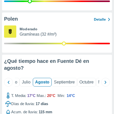
 seleccionar
o.
calización
precisa e
Polen
Detalle
ión mediante
Moderado
, publicidad
Gramíneas (32 #/m³)
dos,
 publicidad
,
ón de
¿Qué tiempo hace en Fuente Dé en
 desarrollo
s.
agosto
?
tros 1199
ios
yo
Junio
Julio
Agosto
Septiembre
Octubre
Noviemb
T. Media:
17°C
Max.:
20°C
Min:
14°C
Días de lluvia:
17
días
Acum. de lluvia:
115 mm