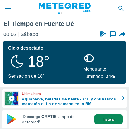
El Tiempo en Fuente Dé
privacidad
00:02
Sábado
...
o de
eteored.cl)
borado por
Cielo despejado
es para
18°
ue la
 que se
e calidad.
Menguante
eder a este
Sensación de 18°
Iluminada:
24%
ediante las
opciones:
Última hora
ookies y
Aguanieve, heladas de hasta -3 °C y chubascos
e forma
marcarán el fin de semana en la RM
d digital
¡Descarga
GRATIS
la app de
Instalar
ada, basada
Meteored!
mación