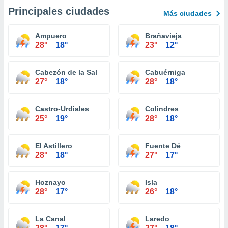
Principales ciudades
Más ciudades
Ampuero
Brañavieja
28°
18°
23°
12°
Cabezón de la Sal
Cabuérniga
27°
18°
28°
18°
Castro-Urdiales
Colindres
25°
19°
28°
18°
El Astillero
Fuente Dé
28°
18°
27°
17°
Hoznayo
Isla
28°
17°
26°
18°
La Canal
Laredo