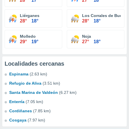
28°
17°
27°
18°
Liérganes
Los Corrales de Buelna
28°
18°
28°
18°
Molledo
Noja
29°
19°
27°
18°
Localidades cercanas
Espinama
(2.63 km)
Refugio de Aliva
(3.51 km)
Santa Marina de Valdeón
(6.27 km)
Enterría
(7.05 km)
Cordiñanes
(7.85 km)
Cosgaya
(7.97 km)