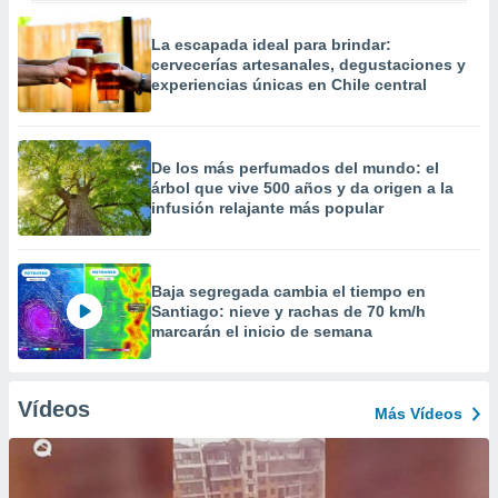
La escapada ideal para brindar:
cervecerías artesanales, degustaciones y
experiencias únicas en Chile central
De los más perfumados del mundo: el
árbol que vive 500 años y da origen a la
infusión relajante más popular
Baja segregada cambia el tiempo en
Santiago: nieve y rachas de 70 km/h
marcarán el inicio de semana
Vídeos
Más Vídeos