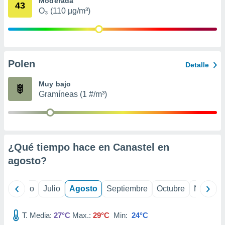
Moderada
 seleccionar
43
o.
O₃ (110 µg/m³)
calización
precisa e
ión mediante
Polen
, publicidad
Detalle
dos,
Muy bajo
 publicidad
Gramíneas (1 #/m³)
,
ón de
 desarrollo
s.
¿Qué tiempo hace en Canastel en
tros 1199
ios
agosto
?
yo
Junio
Julio
Agosto
Septiembre
Octubre
Noviemb
T. Media:
27°C
Max.:
29°C
Min:
24°C