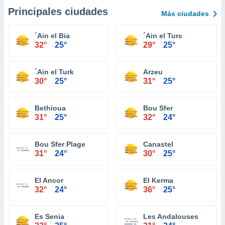
Principales ciudades
Más ciudades
´Ain el Bia
´Ain el Turc
32°
25°
29°
25°
´Ain el Turk
Arzeu
30°
25°
31°
25°
Bethioua
Bou Sfer
31°
25°
32°
24°
Bou Sfer Plage
Canastel
31°
24°
30°
25°
El Ancor
El Kerma
32°
24°
36°
25°
Es Senia
Les Andalouses