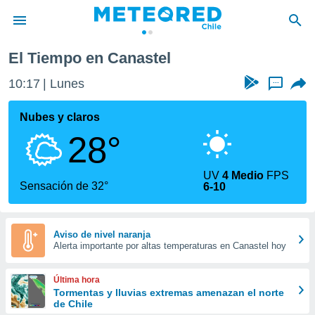
El Tiempo en Canastel
privacidad
10:17
Lunes
...
o de
eteored.cl)
borado por
Nubes y claros
es para
28°
ue la
 que se
e calidad.
UV
4 Medio
FPS
eder a este
Sensación de 32°
6-10
ediante las
opciones:
ookies y
Aviso de nivel naranja
Alerta importante por altas temperaturas en Canastel hoy
e forma
d digital
Última hora
ada, basada
Tormentas y lluvias extremas amenazan el norte
de Chile
mación