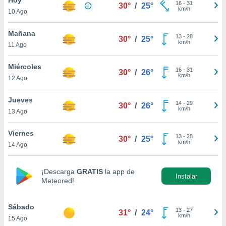
16
-
31
30°
/
25°
km/h
10 Ago
do en
 mismo.
sultar más
Mañana
13
-
28
30°
/
25°
 en nuestra
km/h
11 Ago
 Cookies
y
ualquier
Miércoles
16
-
31
30°
/
26°
km/h
12 Ago
ento
 botón
ación de
Jueves
14
-
29
30°
/
26°
kies
km/h
13 Ago
 disponible
e nuestra
Viernes
13
-
28
.
30°
/
25°
km/h
14 Ago
IVAMENTE,
¡Descarga
GRATIS
la app de
Instalar
Meteored!
as
 a cookies
Sábado
 no aceptar
13
-
27
31°
/
24°
km/h
15 Ago
ón de