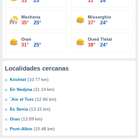
33°
25°
31°
24°
Mecheria
Misserghin
35°
25°
37°
24°
Oran
Oued Tlelat
31°
25°
38°
24°
Localidades cercanas
Krichtel
(10.77 km)
En Nedjma
(11.14 km)
´Ain el Turc
(12.66 km)
Es Senia
(13.15 km)
Oran
(13.89 km)
Pont-Albin
(15.48 km)