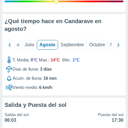
 seleccionar
o.
calización
precisa e
¿Qué tiempo hace en Candarave en
ión mediante
agosto
?
, publicidad
yo
Junio
Julio
Agosto
Septiembre
Octubre
Noviemb
dos,
 publicidad
,
T. Media:
8°C
Max.:
14°C
Min:
1°C
ón de
Días de lluvia:
3
días
 desarrollo
s.
Acum. de lluvia:
16 mm
tros 1199
Viento medio:
6 km/h
ios
Salida y Puesta del sol
Salida del sol
Puesta del sol
06:03
17:30