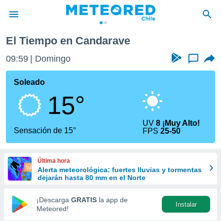
El Tiempo en Candarave
privacidad
09:59
Domingo
...
o de
eteored.cl)
borado por
Soleado
es para
15°
ue la
 que se
e calidad.
UV
8 ¡Muy Alto!
eder a este
Sensación de 15°
FPS
25-50
ediante las
opciones:
Última hora
ookies y
Alerta meteorológica: fuertes lluvias y tormentas
e forma
dejarán hasta 80 mm en el Norte
d digital
¡Descarga
GRATIS
la app de
Instalar
ada, basada
Meteored!
mación