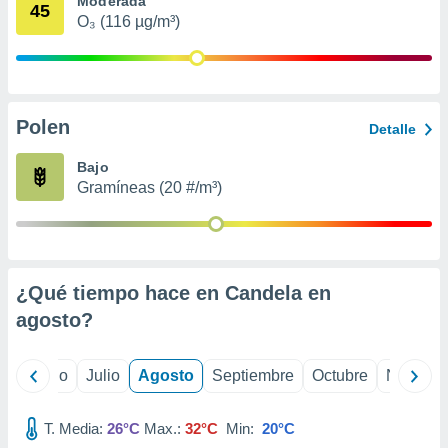
Moderada
 seleccionar
45
o.
O₃ (116 µg/m³)
calización
precisa e
ión mediante
Polen
, publicidad
Detalle
dos,
Bajo
 publicidad
Gramíneas (20 #/m³)
,
ón de
 desarrollo
s.
¿Qué tiempo hace en Candela en
tros 1199
ios
agosto
?
yo
Junio
Julio
Agosto
Septiembre
Octubre
Noviemb
T. Media:
26°C
Max.:
32°C
Min:
20°C