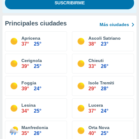
Principales ciudades
Más ciudades
Apricena
Ascoli Satriano
37°
25°
38°
23°
Cerignola
Chieuti
39°
25°
33°
26°
Foggia
Isole Tremiti
39°
24°
29°
28°
Lesina
Lucera
34°
25°
37°
24°
Manfredonia
Orta Nova
35°
26°
40°
25°