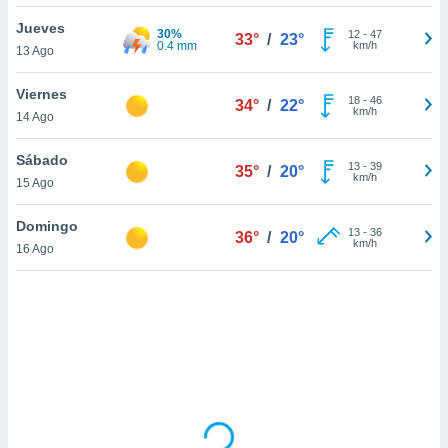
uedes
uestro sitio
Jueves
30%
12
-
47
33°
/
23°
ed.cl. En
0.4 mm
km/h
13 Ago
te
 de que
Viernes
talarán
18
-
46
34°
/
22°
km/h
14 Ago
e sean
para
a
Sábado
13
-
39
35°
/
20°
por el sitio
km/h
15 Ago
o se
cookies para
Domingo
13
-
36
36°
/
20°
km/h
16 Ago
nto ni para
licidad o
ado, aunque
sualizar
general no
ada. Puedes
 instalación
y acceder a
io web a
ste abono