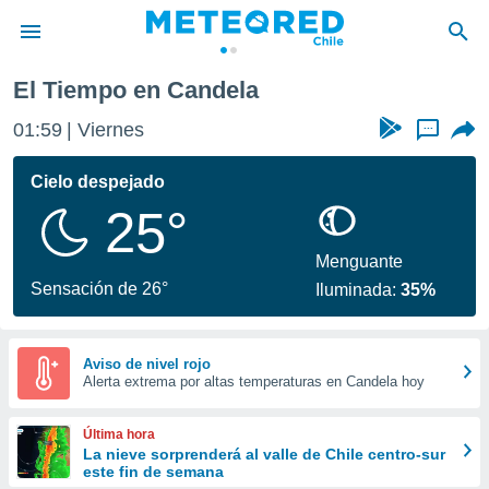
El Tiempo en Candela
privacidad
01:59
Viernes
...
o de
eteored.cl)
borado por
Cielo despejado
es para
25°
ue la
 que se
e calidad.
Menguante
eder a este
Sensación de 26°
Iluminada:
35%
ediante las
opciones:
ookies y
Aviso de nivel rojo
Alerta extrema por altas temperaturas en Candela hoy
e forma
d digital
Última hora
ada, basada
La nieve sorprenderá al valle de Chile centro-sur
este fin de semana
mación