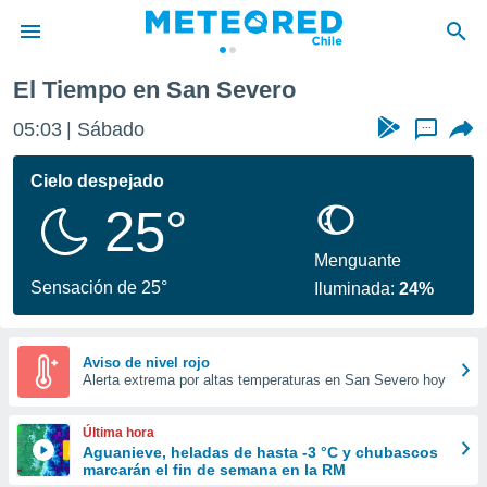
El Tiempo en San Severo
privacidad
05:03
Sábado
...
o de
eteored.cl)
borado por
Cielo despejado
es para
25°
ue la
 que se
e calidad.
Menguante
eder a este
Sensación de 25°
Iluminada:
24%
ediante las
opciones:
ookies y
Aviso de nivel rojo
Alerta extrema por altas temperaturas en San Severo hoy
e forma
d digital
Última hora
ada, basada
Aguanieve, heladas de hasta -3 °C y chubascos
marcarán el fin de semana en la RM
mación