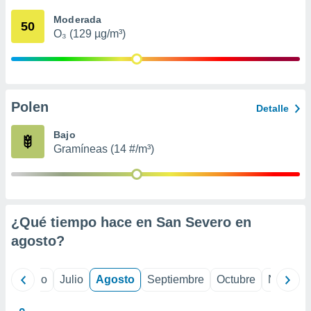
 seleccionar
o.
Moderada
50
O₃ (129 µg/m³)
calización
precisa e
ión mediante
, publicidad
Polen
Detalle
dos,
 publicidad
Bajo
,
Gramíneas (14 #/m³)
ón de
 desarrollo
s.
tros 1199
ios
¿Qué tiempo hace en San Severo en
agosto
?
yo
Junio
Julio
Agosto
Septiembre
Octubre
Noviemb