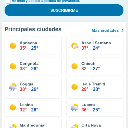
He leído y acepto la política de privacidad.
Principales ciudades
Más ciudades
Apricena
Ascoli Satriano
35°
25°
37°
24°
Cerignola
Chieuti
38°
26°
32°
27°
Foggia
Isole Tremiti
38°
26°
29°
28°
Lesina
Lucera
32°
26°
36°
25°
Manfredonia
Orta Nova