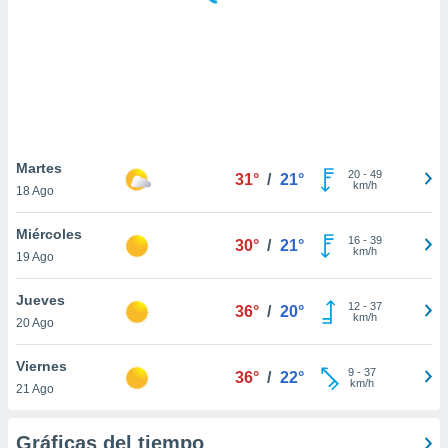
 botón
.
nto,
cios
kies,
ores únicos
Martes
20
-
49
as similares
31°
/
21°
km/h
18 Ago
nar,
rocesar
Miércoles
onales como
16
-
39
30°
/
21°
km/h
 este sitio
19 Ago
recciones IP
ficadores de
Jueves
12
-
37
36°
/
20°
 posible
km/h
20 Ago
s
 traten tus
Viernes
nales en
9
-
37
36°
/
22°
km/h
 interés
21 Ago
go a lo que
nerte. Para
Gráficas del tiempo
retirar su