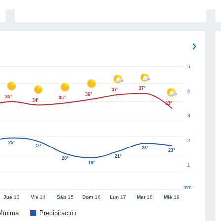
5
37°
37°
4
36°
35°
35°
34°
33°
3
2
25°
24°
23°
23°
21°
20°
19°
1
mm
Jue
13
Vie
14
Sáb
15
Dom
16
Lun
17
Mar
18
Mié
19
Mínima
Precipitación