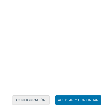
Calendario lunar
Lun
Mar
Mié
Jue
Vie
Sáb
Dom
7
8
9
10
11
12
13
14
15
16
17
18
19
20
CONFIGURACIÓN
ACEPTAR Y CONTINUAR