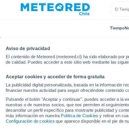
Tiempo
No
Aviso de privacidad
El contenido de Meteored (meteored.cl) ha sido elaborado por pr
de calidad. Puedes acceder a este sitio web mediante las sigui
Aceptar cookies y acceder de forma gratuita
Inicio
Italia
Provincia de Foggia
San Paolo di Civ
La publicidad digital personalizada, basada en la información r
financiar nuestra actividad para seguir ofreciéndote contenido c
El Tiempo en San Paolo 
Pulsando el botón "Aceptar y continuar", puedes acceder a la w
nuestras o de nuestros socios, que nos permiten el seguimiento
08:05
Viernes
desarrollar un perfil específico para mostrarte publicidad y co
más información en nuestra
Política de Cookies
y retirar en cu
Configuración de cookies
que aparece disponible en el pie de n
Soleado