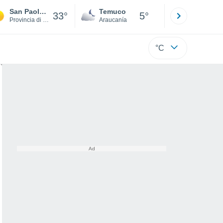
San Paolo di Civitate
Temuco
Osorno
33°
5°
Provincia di Foggia
Araucanía
Los Lagos
°C