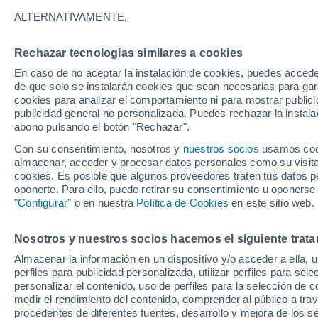
29°
ALTERNATIVAMENTE,
Rechazar tecnologías similares a cookies
Suroeste
En caso de no aceptar la instalación de cookies, puedes accede
Sensación de 29°
4
-
13 km/
de que solo se instalarán cookies que sean necesarias para garan
cookies para analizar el comportamiento ni para mostrar publici
publicidad general no personalizada. Puedes rechazar la instala
abono pulsando el botón "Rechazar".
Última hora
La nieve sorprenderá al valle de Chile centro-
Con su consentimiento, nosotros y
nuestros socios
usamos cooki
este fin de semana
almacenar, acceder y procesar datos personales como su visita e
cookies. Es posible que algunos proveedores traten tus datos pe
Tiempo 1 - 7 días
Actualidad
Mapa de nubosidad
oponerte. Para ello, puede retirar su consentimiento u oponerse
"Configurar"
o en nuestra
Política de Cookies
en este sitio web.
Nosotros y nuestros socios hacemos el siguiente trata
Mañana
Domingo
Hoy
Almacenar la información en un dispositivo y/o acceder a ella, 
8 Ago
9 Ago
7 Ago
perfiles para publicidad personalizada, utilizar perfiles para sele
personalizar el contenido, uso de perfiles para la selección de c
medir el rendimiento del contenido, comprender al público a tra
procedentes de diferentes fuentes, desarrollo y mejora de los se