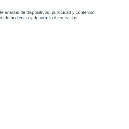
35°
/
23°
34°
/
23°
34°
/
23°
35°
/
25°
e análisis de dispositivos, publicidad y contenido
n de audiencia y desarrollo de servicios.
-
35
km/h
18
-
40
km/h
18
-
40
km/h
13
-
39
km/h
e hoy
, 7 de agosto
Suroeste
1 Bajo
4
-
13 km/h
FPS:
no
Noroeste
2 Bajo
3
-
13 km/h
FPS:
no
Norte
4 Medio
9
-
21 km/h
FPS:
6-10
Norte
6 Alto
13
-
30 km/h
FPS:
15-25