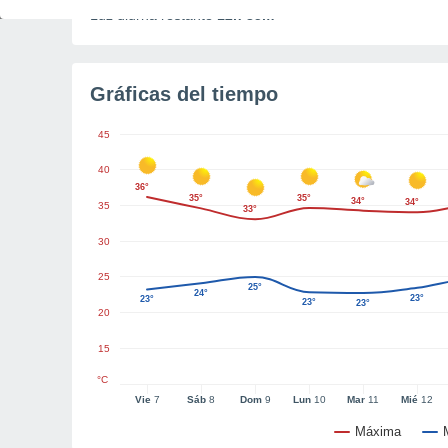
Luz diurna restante
12h 35m
Gráficas del tiempo
45
40
36°
35°
35°
34°
34°
35
33°
30
25
25°
24°
23°
23°
23°
23°
20
15
°C
Vie
7
Sáb
8
Dom
9
Lun
10
Mar
11
Mié
12
Máxima