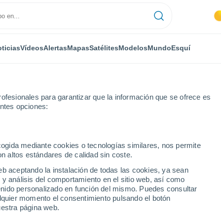
ticias
Vídeos
Alertas
Mapas
Satélites
Modelos
Mundo
Esquí
ofesionales para garantizar que la información que se ofrece es
entes opciones:
itate
ecogida mediante cookies o tecnologías similares, nos permite
on altos estándares de calidad sin coste.
di Civitate
eb aceptando la instalación de todas las cookies, ya sean
 y análisis del comportamiento en el sitio web, así como
...
ntenido personalizado en función del mismo. Puedes consultar
alquier momento el consentimiento pulsando el botón
Por hora
uestra página web.
Intervalos nubosos en las
próximas horas