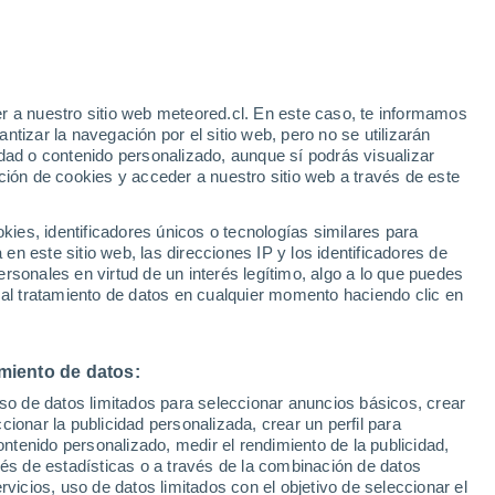
Aviso de nivel rojo
Alerta extrema por altas
temperaturas en San Paolo di
Civitate hoy
r a nuestro sitio web meteored.cl. En este caso, te informamos
h
tizar la navegación por el sitio web, pero no se utilizarán
dad o contenido personalizado, aunque sí podrás visualizar
ción de cookies y acceder a nuestro sitio web a través de este
sur
es, identificadores únicos o tecnologías similares para
n este sitio web, las direcciones IP y los identificadores de
rsonales en virtud de un interés legítimo, algo a lo que puedes
Satélites
Modelos
 al tratamiento de datos en cualquier momento haciendo clic en
miento de datos:
Lunes
Martes
Miércoles
Jueves
uso de datos limitados para seleccionar anuncios básicos, crear
10 Ago
11 Ago
12 Ago
13 Ago
ccionar la publicidad personalizada, crear un perfil para
ontenido personalizado, medir el rendimiento de la publicidad,
vés de estadísticas o a través de la combinación de datos
rvicios, uso de datos limitados con el objetivo de seleccionar el