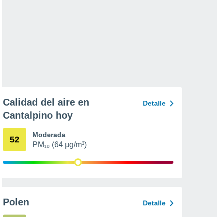
Calidad del aire en
Detalle
Cantalpino hoy
Moderada
52
PM₁₀ (64 µg/m³)
Polen
Detalle