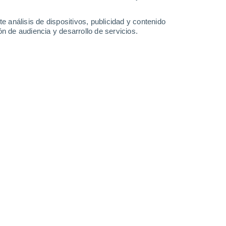
33°
/
17°
33°
/
17°
28°
/
16°
28°
/
14°
e análisis de dispositivos, publicidad y contenido
n de audiencia y desarrollo de servicios.
-
33
km/h
10
-
41
km/h
8
-
34
km/h
18
-
39
km/h
Suroeste
0 Bajo
8
-
32 km/h
FPS:
no
Suroeste
0 Bajo
7
-
23 km/h
FPS:
no
Sur
0 Bajo
6
-
18 km/h
FPS:
no
Sur
4 Medio
7
-
24 km/h
FPS:
6-10