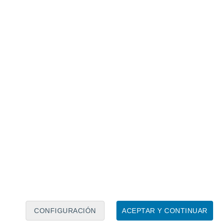
Calendario lunar
Lun
Mar
Mié
Jue
Vie
Sáb
Dom
8
9
10
11
12
13
14
15
16
17
18
19
20
21
CONFIGURACIÓN
ACEPTAR Y CONTINUAR