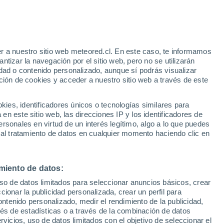
r a nuestro sitio web meteored.cl. En este caso, te informamos
/h
tizar la navegación por el sitio web, pero no se utilizarán
dad o contenido personalizado, aunque sí podrás visualizar
ción de cookies y acceder a nuestro sitio web a través de este
es, identificadores únicos o tecnologías similares para
n este sitio web, las direcciones IP y los identificadores de
rsonales en virtud de un interés legítimo, algo a lo que puedes
ites
Modelos
 al tratamiento de datos en cualquier momento haciendo clic en
miento de datos:
Martes
Miércoles
Jueves
Viernes
uso de datos limitados para seleccionar anuncios básicos, crear
18 Ago
19 Ago
20 Ago
21 Ago
ccionar la publicidad personalizada, crear un perfil para
ontenido personalizado, medir el rendimiento de la publicidad,
vés de estadísticas o a través de la combinación de datos
rvicios, uso de datos limitados con el objetivo de seleccionar el