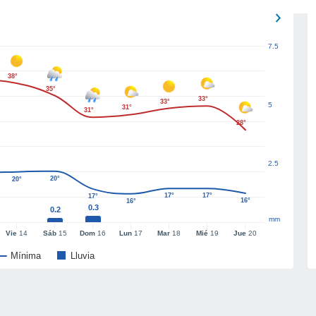
7.5
38°
35°
33°
33°
5
31°
31°
28°
2.5
20°
20°
17°
17°
17°
16°
16°
0.3
0.2
mm
Vie
14
Sáb
15
Dom
16
Lun
17
Mar
18
Mié
19
Jue
20
Mínima
Lluvia