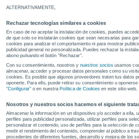
34°
ALTERNATIVAMENTE,
Rechazar tecnologías similares a cookies
Suroeste
En caso de no aceptar la instalación de cookies, puedes accede
Sensación de 32°
15
-
34 km
de que solo se instalarán cookies que sean necesarias para garan
cookies para analizar el comportamiento ni para mostrar publici
publicidad general no personalizada. Puedes rechazar la instala
abono pulsando el botón "Rechazar".
Última hora
Un sistema de altura traerá intensas lluvias al
Con su consentimiento, nosotros y
nuestros socios
usamos cooki
Norte de Chile: alerta por isoterma cero alta
almacenar, acceder y procesar datos personales como su visita e
cookies. Es posible que algunos proveedores traten tus datos pe
Tiempo 1 - 7 días
Actualidad
Mapa de lluvia
Satél
oponerte. Para ello, puede retirar su consentimiento u oponerse
"Configurar"
o en nuestra
Política de Cookies
en este sitio web.
Nosotros y nuestros socios hacemos el siguiente trata
Domingo
Lunes
Sábado
Almacenar la información en un dispositivo y/o acceder a ella, 
16 Ago
17 Ago
15 Ago
perfiles para publicidad personalizada, utilizar perfiles para sele
personalizar el contenido, uso de perfiles para la selección de c
medir el rendimiento del contenido, comprender al público a tra
procedentes de diferentes fuentes, desarrollo y mejora de los se
40%
30%