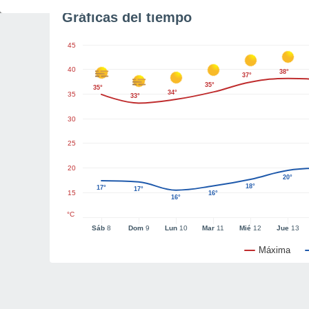
Gráficas del tiempo
45
40
38°
37°
35°
35°
34°
35
33°
30
25
20
20°
18°
17°
17°
15
16°
16°
°C
Sáb
8
Dom
9
Lun
10
Mar
11
Mié
12
Jue
13
Máxima