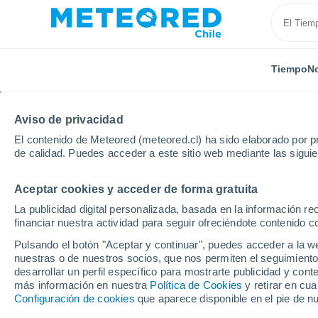
Tiempo
No
Aviso de privacidad
El contenido de Meteored (meteored.cl) ha sido elaborado por pr
de calidad. Puedes acceder a este sitio web mediante las sigui
Aceptar cookies y acceder de forma gratuita
Inicio
España
Castilla y León
Provincia de Sal
La publicidad digital personalizada, basada en la información r
financiar nuestra actividad para seguir ofreciéndote contenido c
El Tiempo en Cantalpi
Pulsando el botón "Aceptar y continuar", puedes acceder a la w
nuestras o de nuestros socios, que nos permiten el seguimiento
14:50
Sábado
desarrollar un perfil específico para mostrarte publicidad y co
más información en nuestra
Política de Cookies
y retirar en cu
Configuración de cookies
que aparece disponible en el pie de n
Calima