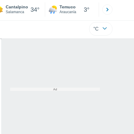
Cantalpino
Temuco
Osorno
34°
3°
Salamanca
Araucanía
Los Lagos
°C