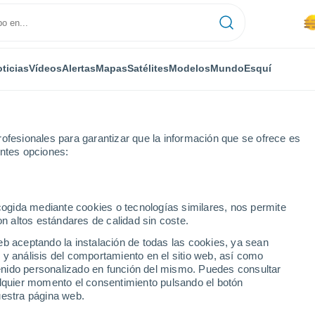
ticias
Vídeos
Alertas
Mapas
Satélites
Modelos
Mundo
Esquí
ofesionales para garantizar que la información que se ofrece es
entes opciones:
amanca
Cantalpino
Próxima semana
ecogida mediante cookies o tecnologías similares, nos permite
on altos estándares de calidad sin coste.
no próxima semana
eb aceptando la instalación de todas las cookies, ya sean
 y análisis del comportamiento en el sitio web, así como
...
ntenido personalizado en función del mismo. Puedes consultar
alquier momento el consentimiento pulsando el botón
Por hora
uestra página web.
Se espera calima en las
próximas horas