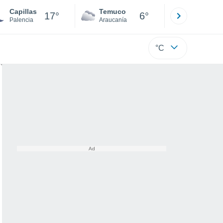
Capillas
Temuco
Osorno
17°
6°
Palencia
Araucanía
Los Lagos
°C