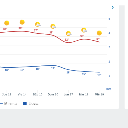
5
38°
38°
37°
36°
4
33°
32°
32°
3
2
19°
18°
18°
18°
16°
15°
15°
1
mm
Jue
13
Vie
14
Sáb
15
Dom
16
Lun
17
Mar
18
Mié
19
Mínima
Lluvia