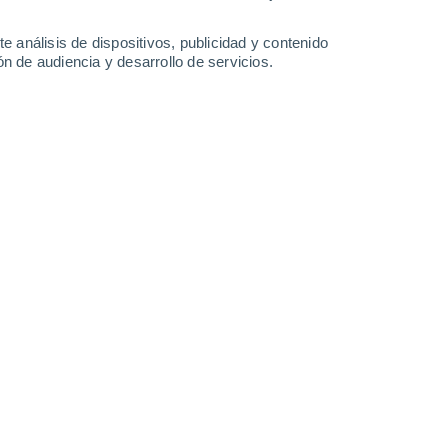
32°
/
16°
33°
/
15°
32°
/
15°
29°
/
12°
e análisis de dispositivos, publicidad y contenido
n de audiencia y desarrollo de servicios.
-
47
km/h
23
-
48
km/h
14
-
48
km/h
19
-
49
km/h
Noreste
0 Bajo
10
-
33 km/h
FPS:
no
Noreste
0 Bajo
10
-
28 km/h
FPS:
no
Noreste
0 Bajo
6
-
23 km/h
FPS:
no
Suroeste
5 Medio
4
-
26 km/h
FPS:
6-10