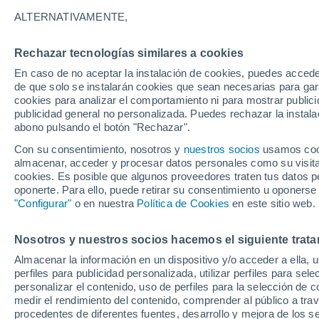
17°
ALTERNATIVAMENTE,
Rechazar tecnologías similares a cookies
Menguant
En caso de no aceptar la instalación de cookies, puedes accede
Iluminada
Sensación de 17°
de que solo se instalarán cookies que sean necesarias para garan
cookies para analizar el comportamiento ni para mostrar publici
publicidad general no personalizada. Puedes rechazar la instala
abono pulsando el botón "Rechazar".
Última hora
La nieve sorprenderá al valle de Chile centro-
Con su consentimiento, nosotros y
nuestros socios
usamos cooki
este fin de semana
almacenar, acceder y procesar datos personales como su visita e
cookies. Es posible que algunos proveedores traten tus datos pe
Tiempo 1 - 7 días
Actualidad
Mapa de temperatura
oponerte. Para ello, puede retirar su consentimiento u oponerse
"Configurar"
o en nuestra
Política de Cookies
en este sitio web.
Nosotros y nuestros socios hacemos el siguiente trata
Sábado
Domingo
Viernes
Almacenar la información en un dispositivo y/o acceder a ella, 
15 Ago
16 Ago
14 Ago
perfiles para publicidad personalizada, utilizar perfiles para sele
personalizar el contenido, uso de perfiles para la selección de c
medir el rendimiento del contenido, comprender al público a tra
procedentes de diferentes fuentes, desarrollo y mejora de los se