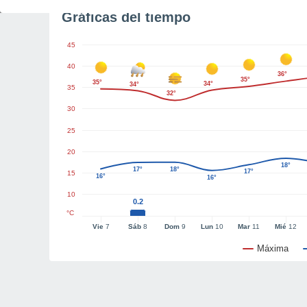
Gráficas del tiempo
45
40
36°
35°
35°
34°
34°
35
32°
30
25
20
18°
17°
18°
17°
15
16°
16°
10
0.2
°C
Vie
7
Sáb
8
Dom
9
Lun
10
Mar
11
Mié
12
Máxima