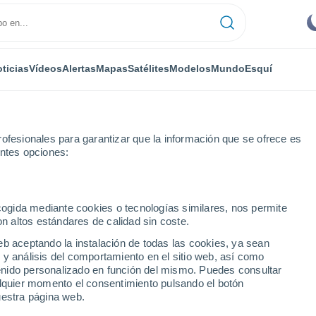
ticias
Vídeos
Alertas
Mapas
Satélites
Modelos
Mundo
Esquí
ofesionales para garantizar que la información que se ofrece es
entes opciones:
ncia
Capillas
Próxima semana
ecogida mediante cookies o tecnologías similares, nos permite
on altos estándares de calidad sin coste.
 próxima semana
eb aceptando la instalación de todas las cookies, ya sean
 y análisis del comportamiento en el sitio web, así como
...
ntenido personalizado en función del mismo. Puedes consultar
alquier momento el consentimiento pulsando el botón
Por hora
uestra página web.
Cielos despejados en las
próximas horas