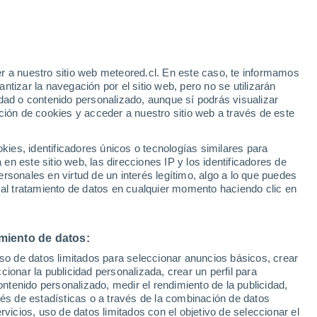
e
r a nuestro sitio web meteored.cl. En este caso, te informamos
:
35%
tizar la navegación por el sitio web, pero no se utilizarán
dad o contenido personalizado, aunque sí podrás visualizar
ción de cookies y acceder a nuestro sitio web a través de este
sur
es, identificadores únicos o tecnologías similares para
n este sitio web, las direcciones IP y los identificadores de
rsonales en virtud de un interés legítimo, algo a lo que puedes
Satélites
Modelos
 al tratamiento de datos en cualquier momento haciendo clic en
miento de datos:
Lunes
Martes
Miércoles
Jueves
uso de datos limitados para seleccionar anuncios básicos, crear
17 Ago
18 Ago
19 Ago
20 Ago
ccionar la publicidad personalizada, crear un perfil para
ontenido personalizado, medir el rendimiento de la publicidad,
vés de estadísticas o a través de la combinación de datos
rvicios, uso de datos limitados con el objetivo de seleccionar el