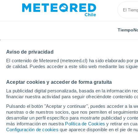
Tiempo
No
Aviso de privacidad
El contenido de Meteored (meteored.cl) ha sido elaborado por pr
de calidad. Puedes acceder a este sitio web mediante las sigui
Aceptar cookies y acceder de forma gratuita
Inicio
España
Castilla y León
Provincia de Pale
La publicidad digital personalizada, basada en la información r
financiar nuestra actividad para seguir ofreciéndote contenido c
El Tiempo en Capillas
Pulsando el botón "Aceptar y continuar", puedes acceder a la w
nuestras o de nuestros socios, que nos permiten el seguimiento
05:02
Viernes
desarrollar un perfil específico para mostrarte publicidad y co
más información en nuestra
Política de Cookies
y retirar en cu
Configuración de cookies
que aparece disponible en el pie de n
Cielo despejado