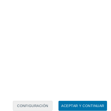
Calendario lunar
Lun
Mar
Mié
Jue
Vie
Sáb
Dom
7
8
9
10
11
12
13
14
15
16
17
18
19
20
CONFIGURACIÓN
ACEPTAR Y CONTINUAR