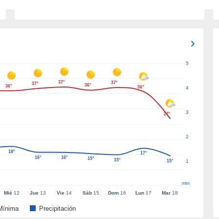
5
37°
37°
37°
36°
36°
36°
4
3
27°
2
18°
17°
16°
16°
15°
15°
15°
1
mm
Mié
12
Jue
13
Vie
14
Sáb
15
Dom
16
Lun
17
Mar
18
Mínima
Precipitación