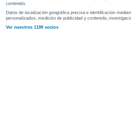
contenido.
18
-
35
km/h
23
-
45
km/h
18
25
-
46
km/h
Datos de localización geográfica precisa e identificación mediant
personalizados, medición de publicidad y contenido, investigació
Pronóstico para Frómista hoy
, 6 de 
Ver nuestros 1199 socios
Cielo despejado
17°
03:00
Sensación T.
17°
Cielo despejado
17°
04:00
Sensación T.
17°
Cielo despejado
17°
05:00
Sensación T.
17°
Nubes y claros
17°
06:00
Sensación T.
17°
Nubes y claros
17°
08:00
Sensación T.
17°