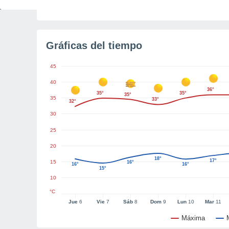
Tiempo para el amanecer
3h 53m
Gráficas del tiempo
45
40
36°
35°
35°
35°
35
33°
32°
30
25
20
18°
17°
15
16°
16°
16°
15°
10
°C
Jue
6
Vie
7
Sáb
8
Dom
9
Lun
10
Mar
11
Máxima