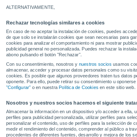
17°
ALTERNATIVAMENTE,
Rechazar tecnologías similares a cookies
Menguant
En caso de no aceptar la instalación de cookies, puedes accede
Iluminada
Sensación de 17°
de que solo se instalarán cookies que sean necesarias para garan
cookies para analizar el comportamiento ni para mostrar publici
publicidad general no personalizada. Puedes rechazar la instala
abono pulsando el botón "Rechazar".
Tiempo 1 - 7 días
Actualidad
Mapa de nubosidad
Con su consentimiento, nosotros y
nuestros socios
usamos cooki
almacenar, acceder y procesar datos personales como su visita e
cookies. Es posible que algunos proveedores traten tus datos pe
oponerte. Para ello, puede retirar su consentimiento u oponerse
Mañana
Sábado
D
Hoy
"Configurar"
o en nuestra
Política de Cookies
en este sitio web.
7 Ago
8 Ago
6 Ago
Nosotros y nuestros socios hacemos el siguiente trata
Almacenar la información en un dispositivo y/o acceder a ella, 
perfiles para publicidad personalizada, utilizar perfiles para sele
personalizar el contenido, uso de perfiles para la selección de c
35°
/
15°
35°
/
16°
32°
/
16°
medir el rendimiento del contenido, comprender al público a tra
procedentes de diferentes fuentes, desarrollo y mejora de los se