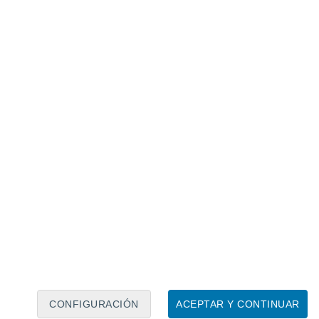
Calendario lunar
Lun
Mar
Mié
Jue
Vie
Sáb
Dom
6
7
8
9
10
11
12
13
14
15
16
17
18
19
CONFIGURACIÓN
ACEPTAR Y CONTINUAR