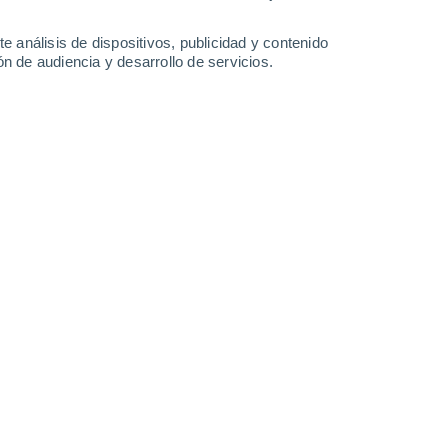
-
50
km/h
17
-
41
km/h
15
-
35
km/h
13
-
38
km/h
e análisis de dispositivos, publicidad y contenido
n de audiencia y desarrollo de servicios.
agosto
Noreste
0 Bajo
18
-
34 km/h
FPS:
no
Noreste
0 Bajo
18
-
32 km/h
FPS:
no
Noreste
0 Bajo
17
-
30 km/h
FPS:
no
Noreste
0 Bajo
17
-
30 km/h
FPS:
no
Noreste
0 Bajo
17
-
28 km/h
FPS:
no