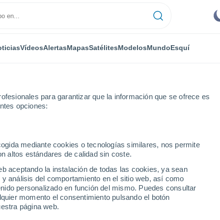
ticias
Vídeos
Alertas
Mapas
Satélites
Modelos
Mundo
Esquí
ofesionales para garantizar que la información que se ofrece es
entes opciones:
ncia
Frómista
ecogida mediante cookies o tecnologías similares, nos permite
on altos estándares de calidad sin coste.
eb aceptando la instalación de todas las cookies, ya sean
 y análisis del comportamiento en el sitio web, así como
...
ntenido personalizado en función del mismo. Puedes consultar
alquier momento el consentimiento pulsando el botón
Por hora
uestra página web.
Intervalos nubosos en las
próximas horas