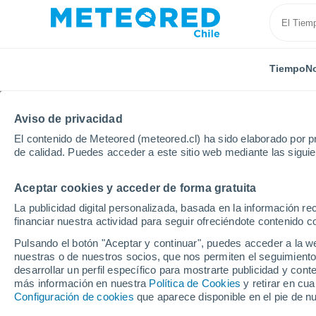
Tiempo
No
Aviso de privacidad
El contenido de Meteored (meteored.cl) ha sido elaborado por pr
de calidad. Puedes acceder a este sitio web mediante las sigui
Aceptar cookies y acceder de forma gratuita
Inicio
España
Castilla y León
Provincia de Pale
La publicidad digital personalizada, basada en la información r
financiar nuestra actividad para seguir ofreciéndote contenido c
El Tiempo en Frómista
Pulsando el botón "Aceptar y continuar", puedes acceder a la w
nuestras o de nuestros socios, que nos permiten el seguimiento
02:51
Jueves
desarrollar un perfil específico para mostrarte publicidad y co
más información en nuestra
Política de Cookies
y retirar en cu
Configuración de cookies
que aparece disponible en el pie de n
Cielo despejado