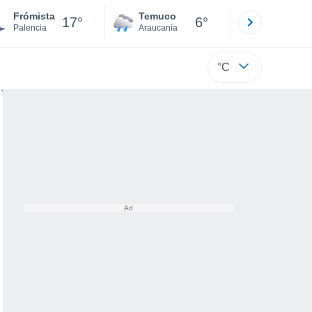
Frómista
Temuco
Osorno
17°
6°
Palencia
Araucanía
Los Lagos
°C