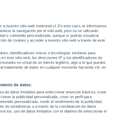
e
r a nuestro sitio web meteored.cl. En este caso, te informamos
:
46%
tizar la navegación por el sitio web, pero no se utilizarán
dad o contenido personalizado, aunque sí podrás visualizar
ción de cookies y acceder a nuestro sitio web a través de este
Satélites
Modelos
es, identificadores únicos o tecnologías similares para
n este sitio web, las direcciones IP y los identificadores de
rsonales en virtud de un interés legítimo, algo a lo que puedes
 al tratamiento de datos en cualquier momento haciendo clic en
omingo
Lunes
Martes
Miércoles
9 Ago
10 Ago
11 Ago
12 Ago
miento de datos:
uso de datos limitados para seleccionar anuncios básicos, crear
ccionar la publicidad personalizada, crear un perfil para
ontenido personalizado, medir el rendimiento de la publicidad,
33°
/
18°
35°
/
16°
36°
/
17°
36°
/
18°
vés de estadísticas o a través de la combinación de datos
rvicios, uso de datos limitados con el objetivo de seleccionar el